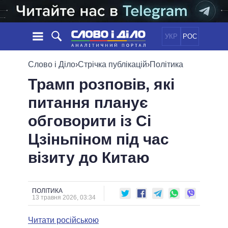
УКР
РОС
НОВИНИ
Слово і Діло
›
Стрічка публікацій
›
Політика
Трамп розповів, які
ОБIЦЯНКИ
СТРІЧКА
ПОЛІТИКА
питання планує
ПОДІЇ
ЕКОНОМІКА
ПОЛIТИКИ
обговорити із Сі
СТАТТІ
СУСПІЛЬСТВО
ІНФОГРАФІКА
ДУМКИ
СВІТ
УСІ ПОЛІТИКИ
Цзіньпіном під час
ОГЛЯДИ
ПРЕЗИДЕНТ І ОФІС
візиту до Китаю
ВІДЕО
ДАЙДЖЕСТИ
ВЕРХОВНА РАДА
ПІДТРИМАТИ
КАБІНЕТ МІНІСТРІВ
ГОЛОВИ ОБЛАДМІНІСТРАЦІЙ
ПОЛІТИКА
ПОРІВНЯННЯ ПОЛІТИКІВ
13 травня 2026, 03:34
МЕРИ МІСТ
Читати російською
ВСІ ПЕРСОНИ