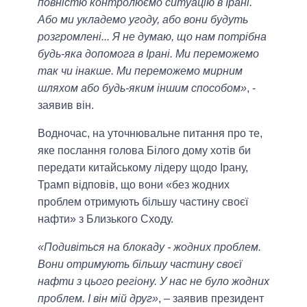
повністю контролюємо ситуацію в Ірані.
Або ми укладемо угоду, або вони будуть
розгромлені... Я не думаю, що нам потрібна
будь-яка допомога в Ірані. Ми переможемо
так чи інакше. Ми переможемо мирним
шляхом або будь-яким іншим способом»
, -
заявив він.
Водночас, на уточнювальне питання про те,
яке послання голова Білого дому хотів би
передати китайському лідеру щодо Ірану,
Трамп відповів, що вони «без жодних
проблем отримують більшу частину своєї
нафти» з Близького Сходу.
«Подивіться на блокаду - жодних проблем.
Вони отримують більшу частину своєї
нафти з цього регіону. У нас не було жодних
проблем. І він мій друг»
, – заявив президент