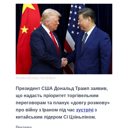
Reuters/Evelyn Hockstein
Президент США Дональд Трамп заявив,
що надасть пріоритет торгівельним
переговорам та планує «довгу розмову»
про війну з Іраном під час
зустрічі
з
китайським лідером Сі Цзіньпіном.