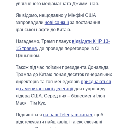
ув’язненого медіамагната Джиммі Лая.
Як відомо, нещодавно у Мінфіні США
запровадили
нові санкції
за постачання
іранської нафти до Китаю.
Нагадаємо, Трамп планує
відвідати КНР 13-
15 травня
, де проведе переговори із Сі
Цзіньпіном.
Також під час поїздки президента Дональда
Трампа до Китаю понад десяток генеральних
директорів та топ-менеджерів
приєднаються
до американської делегації
для супроводу
лідера США. Серед них – бізнесмени Ілон
Маск і Тім Кук.
Підпишіться
на наш Telegram-канал
, щоб
відстежувати найцікавіші та ексклюзивні