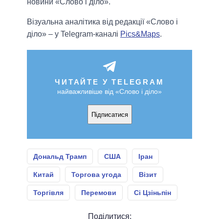
новини «Слово і діло».
Візуальна аналітика від редакції «Слово і
діло» – у Telegram-каналі
Pics&Maps
.
ЧИТАЙТЕ У TELEGRAM
найважливіше від «Слово і діло»
Підписатися
Дональд Трамп
США
Іран
Китай
Торгова угода
Візит
Торгівля
Перемови
Сі Цзіньпін
Поділитися: