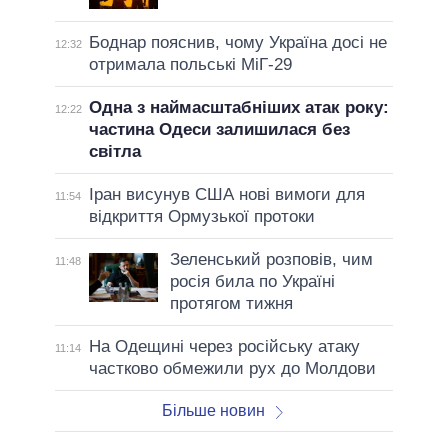
Боднар пояснив, чому Україна досі не
12:32
отримала польські МіГ-29
Одна з наймасштабніших атак року:
12:22
частина Одеси залишилася без
світла
Іран висунув США нові вимоги для
11:54
відкриття Ормузької протоки
Зеленський розповів, чим
11:48
росія била по Україні
протягом тижня
На Одещині через російську атаку
11:14
частково обмежили рух до Молдови
Більше новин