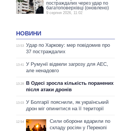
постраждалих через удар по
багатоповерхівці (оновлено)
9 серпня 2026, 11:02
НОВИНИ
Удар по Харкову: мер повідомив про
13:53
37 постраждалих
У Румунії відвели загрозу для АЕС,
13:41
але ненадовго
В Одесі зросла кількість поранених
13:28
після атаки дронів
У Болгарії пояснили, як український
13:03
дрон міг опинитися на її території
Сили оборони вдарили по
12:54
складу росіян у Перекопі