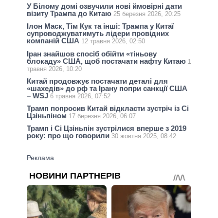
У Білому домі озвучили нові ймовірні дати
візиту Трампа до Китаю
25 березня 2026, 20:25
Ілон Маск, Тім Кук та інші: Трампа у Китаї
супроводжуватимуть лідери провідних
компаній США
12 травня 2026, 02:50
Іран знайшов спосіб обійти «тіньову
блокаду» США, щоб постачати нафту Китаю
1
травня 2026, 10:20
Китай продовжує постачати деталі для
«шахедів» до рф та Ірану попри санкції США
– WSJ
6 травня 2026, 07:52
Трамп попросив Китай відкласти зустріч із Сі
Цзіньпіном
17 березня 2026, 06:07
Трамп і Сі Цзіньпін зустрілися вперше з 2019
року: про що говорили
30 жовтня 2025, 08:42