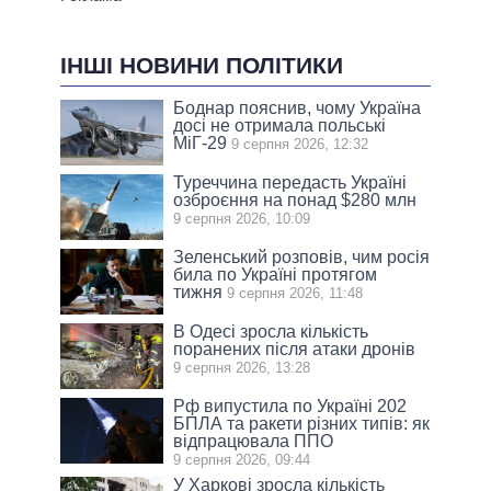
ІНШІ НОВИНИ ПОЛІТИКИ
Боднар пояснив, чому Україна
досі не отримала польські
МіГ-29
9 серпня 2026, 12:32
Туреччина передасть Україні
озброєння на понад $280 млн
9 серпня 2026, 10:09
Зеленський розповів, чим росія
била по Україні протягом
тижня
9 серпня 2026, 11:48
В Одесі зросла кількість
поранених після атаки дронів
9 серпня 2026, 13:28
Рф випустила по Україні 202
БПЛА та ракети різних типів: як
відпрацювала ППО
9 серпня 2026, 09:44
У Харкові зросла кількість