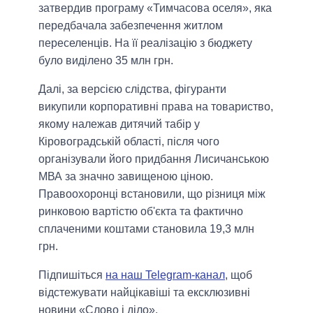
затвердив програму «Тимчасова оселя», яка
передбачала забезпечення житлом
переселенців. На її реалізацію з бюджету
було виділено 35 млн грн.
Далі, за версією слідства, фігуранти
викупили корпоративні права на товариство,
якому належав дитячий табір у
Кіровоградській області, після чого
організували його придбання Лисичанською
МВА за значно завищеною ціною.
Правоохоронці встановили, що різниця між
ринковою вартістю об'єкта та фактично
сплаченими коштами становила 19,3 млн
грн.
Підпишіться
на наш Telegram-канал
, щоб
відстежувати найцікавіші та ексклюзивні
новини «Слово і діло».