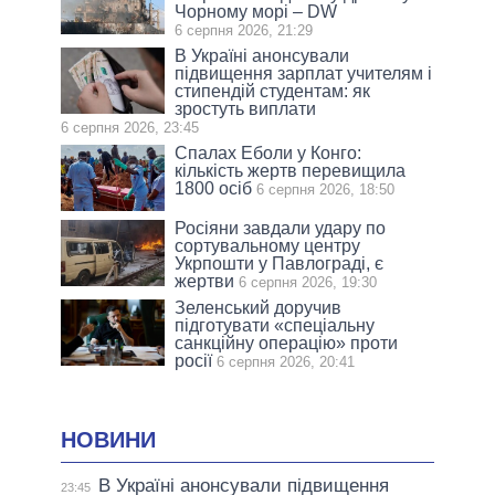
Чорному морі – DW
6 серпня 2026, 21:29
В Україні анонсували
підвищення зарплат учителям і
стипендій студентам: як
зростуть виплати
6 серпня 2026, 23:45
Спалах Еболи у Конго:
кількість жертв перевищила
1800 осіб
6 серпня 2026, 18:50
Росіяни завдали удару по
сортувальному центру
Укрпошти у Павлограді, є
жертви
6 серпня 2026, 19:30
Зеленський доручив
підготувати «спеціальну
санкційну операцію» проти
росії
6 серпня 2026, 20:41
НОВИНИ
В Україні анонсували підвищення
23:45