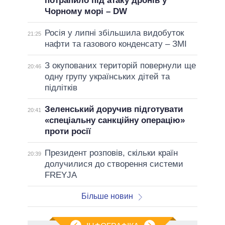
потрапило під атаку дронів у
Чорному морі – DW
Росія у липні збільшила видобуток
21:25
нафти та газового конденсату – ЗМІ
З окупованих територій повернули ще
20:46
одну групу українських дітей та
підлітків
Зеленський доручив підготувати
20:41
«спеціальну санкційну операцію»
проти росії
Президент розповів, скільки країн
20:39
долучилися до створення системи
FREYJA
Більше новин