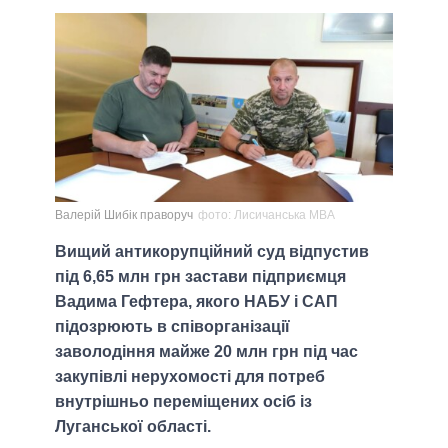
Валерій Шибік праворуч
фото: Лисичанська МВА
Вищий антикорупційний суд відпустив
під 6,65 млн грн застави підприємця
Вадима Гефтера, якого НАБУ і САП
підозрюють в співорганізації
заволодіння майже 20 млн грн під час
закупівлі нерухомості для потреб
внутрішньо переміщених осіб із
Луганської області.