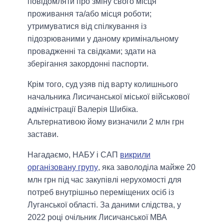
повідомляти про зміну свого місця
проживання та/або місця роботи;
утримуватися від спілкування із
підозрюваними у даному кримінальному
провадженні та свідками; здати на
зберігання закордонні паспорти.
Крім того, суд узяв під варту колишнього
начальника Лисичанської міської військової
адміністрації Валерія Шибіка.
Альтернативою йому визначили 2 млн грн
застави.
Нагадаємо, НАБУ і САП
викрили
організовану групу
, яка заволоділа майже 20
млн грн під час закупівлі нерухомості для
потреб внутрішньо переміщених осіб із
Луганської області. За даними слідства, у
2022 році очільник Лисичанської МВА