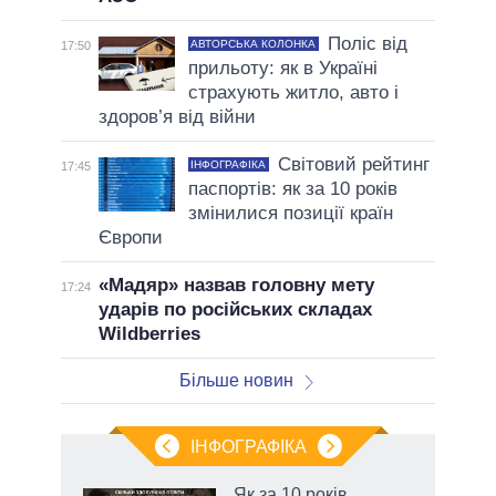
Поліс від
АВТОРСЬКА КОЛОНКА
17:50
прильоту: як в Україні
страхують житло, авто і
здоров’я від війни
Світовий рейтинг
ІНФОГРАФІКА
17:45
паспортів: як за 10 років
змінилися позиції країн
Європи
«Мадяр» назвав головну мету
17:24
ударів по російських складах
Wildberries
Більше новин
ІНФОГРАФІКА
 як
Як за 10 років