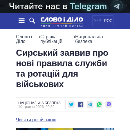
УКР
РОС
НОВИНИ
Слово і
›
Стрічка
›
Національна
Діло
публікацій
безпека
ОБIЦЯНКИ
СТРІЧКА
ПОЛІТИКА
Сирський заявив про
ПОДІЇ
ЕКОНОМІКА
нові правила служби
ПОЛIТИКИ
СТАТТІ
СУСПІЛЬСТВО
та ротацій для
ІНФОГРАФІКА
ДУМКИ
СВІТ
УСІ ПОЛІТИКИ
військових
ОГЛЯДИ
ПРЕЗИДЕНТ І ОФІС
ВІДЕО
ДАЙДЖЕСТИ
ВЕРХОВНА РАДА
ПІДТРИМАТИ
КАБІНЕТ МІНІСТРІВ
НАЦІОНАЛЬНА БЕЗПЕКА
10 травня 2026, 00:59
ГОЛОВИ ОБЛАДМІНІСТРАЦІЙ
ПОРІВНЯННЯ ПОЛІТИКІВ
МЕРИ МІСТ
Читати російською
ВСІ ПЕРСОНИ