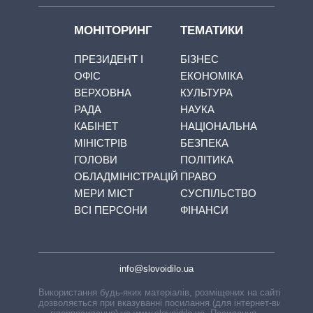
МОНІТОРИНГ
ТЕМАТИКИ
ПРЕЗИДЕНТ І
БІЗНЕС
ОФІС
ЕКОНОМІКА
ВЕРХОВНА
КУЛЬТУРА
РАДА
НАУКА
КАБІНЕТ
НАЦІОНАЛЬНА
МІНІСТРІВ
БЕЗПЕКА
ГОЛОВИ
ПОЛІТИКА
ОБЛАДМІНІСТРАЦІЙ
ПРАВО
МЕРИ МІСТ
СУСПІЛЬСТВО
ВСІ ПЕРСОНИ
ФІНАНСИ
info@slovoidilo.ua
Використання будь-яких матеріалів, розміщених на сайті,
дозволяється при вказуванні посилання (для інтернет-видань