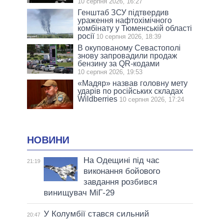
10 серпня 2026, 16:27
Генштаб ЗСУ підтвердив
ураження нафтохімічного
комбінату у Тюменській області
росії
10 серпня 2026, 18:39
В окупованому Севастополі
знову запровадили продаж
бензину за QR-кодами
10 серпня 2026, 19:53
«Мадяр» назвав головну мету
ударів по російських складах
Wildberries
10 серпня 2026, 17:24
НОВИНИ
На Одещині під час
21:19
виконання бойового
завдання розбився
винищувач МіГ-29
У Колумбії стався сильний
20:47