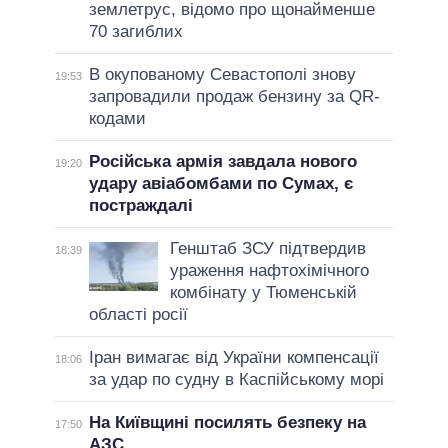
землетрус, відомо про щонайменше
70 загиблих
В окупованому Севастополі знову
19:53
запровадили продаж бензину за QR-
кодами
Російська армія завдала нового
19:20
удару авіабомбами по Сумах, є
постраждалі
Генштаб ЗСУ підтвердив
18:39
ураження нафтохімічного
комбінату у Тюменській
області росії
Іран вимагає від України компенсації
18:06
за удар по судну в Каспійському морі
На Київщині посилять безпеку на
17:50
АЗС