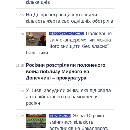
кілька днів
На Дніпропетровщині уточнили
15:55
кількість жертв сьогоднішніх обстрілів
Полювання
АВТОРСЬКА КОЛОНКА
15:28
за «Іскандером»: чи можна
його знищити без власної
балістики
Росіяни розстріляли полоненого
15:15
воїна поблизу Мирного на
Донеччині – прокуратура
У Києві засудили жінку, яка підірвала
15:14
авто військового на замовлення
росіян
Як за 10 років
ІНФОГРАФІКА
15:12
змінилася кількість
вступників на бакалаврат,