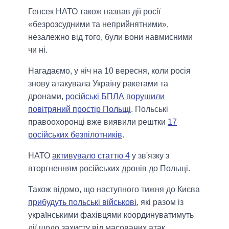
Генсек НАТО також назвав дії росії
«безрозсудними та неприйнятними»,
незалежно від того, були вони навмисними
чи ні.
Нагадаємо, у ніч на 10 вересня, коли росія
знову атакувала Україну ракетами та
дронами,
російські БПЛА порушили
повітряний простір Польщі
. Польські
правоохоронці вже виявили рештки
17
російських безпілотників
.
НАТО
активувало статтю 4
у зв'язку з
вторгненням російських дронів до Польщі.
Також відомо, що наступного тижня до Києва
прибудуть польські військові
, які разом із
українськими фахівцями координуватимуть
дії щодо захисту від масованих атак