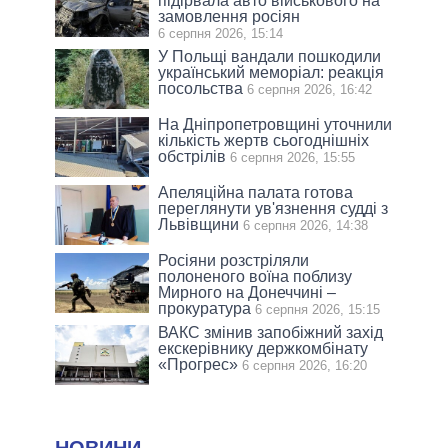
підірвала авто військового на
замовлення росіян
6 серпня 2026, 15:14
У Польщі вандали пошкодили
український меморіал: реакція
посольства
6 серпня 2026, 16:42
На Дніпропетровщині уточнили
кількість жертв сьогоднішніх
обстрілів
6 серпня 2026, 15:55
Апеляційна палата готова
переглянути ув'язнення судді з
Львівщини
6 серпня 2026, 14:38
Росіяни розстріляли
полоненого воїна поблизу
Мирного на Донеччині –
прокуратура
6 серпня 2026, 15:15
ВАКС змінив запобіжний захід
екскерівнику держкомбінату
«Прогрес»
6 серпня 2026, 16:20