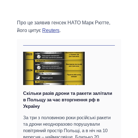
Про це заявив генсек НАТО Марк Рютте,
його цитує
Reuters
.
Скільки разів дрони та ракети залітали
в Польщу за час вторгнення рф в
Україну
За три з половиною роки російські ракети
та дрони неодноразово порушували
повітряний простір Польщі, а в ніч на 10
вересня – наймасовіше. Близько 20