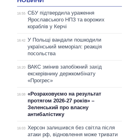
НОВИНИ
СБУ підтвердила ураження
16:55
Ярославського НПЗ та ворожих
кораблів у Керчі
У Польщі вандали пошкодили
16:42
український меморіал: реакція
посольства
ВАКС змінив запобіжний захід
16:20
екскерівнику держкомбінату
«Прогрес»
«Розраховуємо на результат
16:08
протягом 2026-27 років» –
Зеленський про власну
антибалістику
Херсон залишився без світла після
16:03
атаки рф, відновлення може тривати