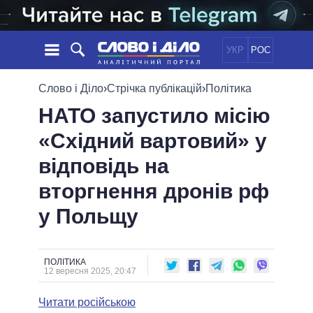
УКР
РОС
НОВИНИ
Слово і Діло
›
Стрічка публікацій
›
Політика
НАТО запустило місію
ОБIЦЯНКИ
СТРІЧКА
ПОЛІТИКА
«Східний вартовий» у
ПОДІЇ
ЕКОНОМІКА
ПОЛIТИКИ
відповідь на
СТАТТІ
СУСПІЛЬСТВО
ІНФОГРАФІКА
ДУМКИ
СВІТ
УСІ ПОЛІТИКИ
вторгнення дронів рф
ОГЛЯДИ
ПРЕЗИДЕНТ І ОФІС
у Польщу
ВІДЕО
ДАЙДЖЕСТИ
ВЕРХОВНА РАДА
ПІДТРИМАТИ
КАБІНЕТ МІНІСТРІВ
ГОЛОВИ ОБЛАДМІНІСТРАЦІЙ
ПОЛІТИКА
ПОРІВНЯННЯ ПОЛІТИКІВ
12 вересня 2025, 20:47
МЕРИ МІСТ
Читати російською
ВСІ ПЕРСОНИ