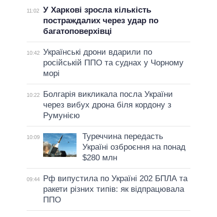
У Харкові зросла кількість
11:02
постраждалих через удар по
багатоповерхівці
Українські дрони вдарили по
10:42
російській ППО та суднах у Чорному
морі
Болгарія викликала посла України
10:22
через вибух дрона біля кордону з
Румунією
Туреччина передасть
10:09
Україні озброєння на понад
$280 млн
Рф випустила по Україні 202 БПЛА та
09:44
ракети різних типів: як відпрацювала
ППО