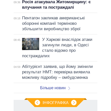
Росія атакувала Житомирщину: є
09:36
влучання та постраждалі
Пентагон закликав американські
09:18
оборонні компанії терміново
збільшити виробництво зброї
У Харкові внаслідок атаки
08:45
загинули люди, в Одесі
стало відомо про
постраждалих
Абітурієнт заявив, що йому змінили
04:59
результат НМТ: перевірка виявила
можливу підробку – омбудсменка
Більше новин
ІНФОГРАФІКА