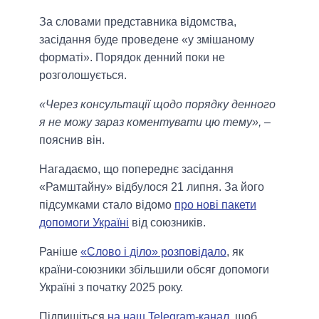
За словами представника відомства,
засідання буде проведене «у змішаному
форматі». Порядок денний поки не
розголошується.
«Через консультації щодо порядку денного
я не можу зараз коментувати цю тему»,
–
пояснив він.
Нагадаємо, що попереднє засідання
«Рамштайну» відбулося 21 липня. За його
підсумками стало відомо
про нові пакети
допомоги Україні
від союзників.
Раніше
«Слово і діло» розповідало
, як
країни-союзники збільшили обсяг допомоги
Україні з початку 2025 року.
Підпишіться
на наш Telegram-канал
, щоб