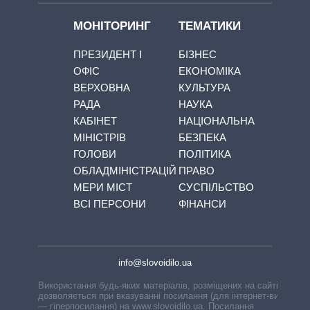
МОНІТОРИНГ
ТЕМАТИКИ
ПРЕЗИДЕНТ І
БІЗНЕС
ОФІС
ЕКОНОМІКА
ВЕРХОВНА
КУЛЬТУРА
РАДА
НАУКА
КАБІНЕТ
НАЦІОНАЛЬНА
МІНІСТРІВ
БЕЗПЕКА
ГОЛОВИ
ПОЛІТИКА
ОБЛАДМІНІСТРАЦІЙ
ПРАВО
МЕРИ МІСТ
СУСПІЛЬСТВО
ВСІ ПЕРСОНИ
ФІНАНСИ
info@slovoidilo.ua
Використання будь-яких матеріалів, розміщених на сайті,
дозволяється при вказуванні посилання (для інтернет-видань
— гіперпосилання) на www.slovoidilo.ua. Посилання