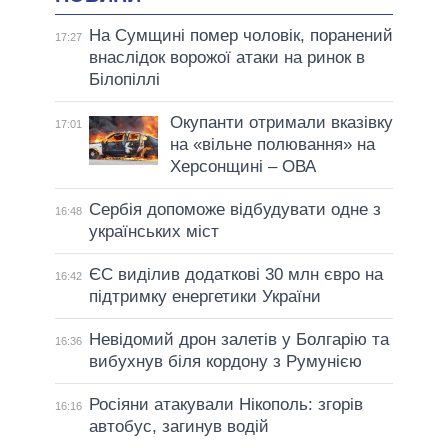
На Сумщині помер чоловік, поранений
17:27
внаслідок ворожої атаки на ринок в
Білопіллі
Окупанти отримали вказівку
17:01
на «вільне полювання» на
Херсонщині – ОВА
Сербія допоможе відбудувати одне з
16:48
українських міст
ЄС виділив додаткові 30 млн євро на
16:42
підтримку енергетики України
Невідомий дрон залетів у Болгарію та
16:36
вибухнув біля кордону з Румунією
Росіяни атакували Нікополь: згорів
16:16
автобус, загинув водій