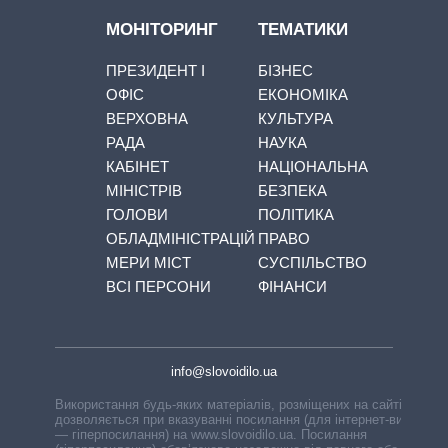
МОНІТОРИНГ
ТЕМАТИКИ
ПРЕЗИДЕНТ І
БІЗНЕС
ОФІС
ЕКОНОМІКА
ВЕРХОВНА
КУЛЬТУРА
РАДА
НАУКА
КАБІНЕТ
НАЦІОНАЛЬНА
МІНІСТРІВ
БЕЗПЕКА
ГОЛОВИ
ПОЛІТИКА
ОБЛАДМІНІСТРАЦІЙ
ПРАВО
МЕРИ МІСТ
СУСПІЛЬСТВО
ВСІ ПЕРСОНИ
ФІНАНСИ
info@slovoidilo.ua
Використання будь-яких матеріалів, розміщених на сайті,
дозволяється при вказуванні посилання (для інтернет-видань
— гіперпосилання) на www.slovoidilo.ua. Посилання