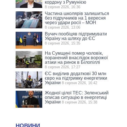
кордону з Румунією
8 серпня 2026, 16:36
Частина школярів залишиться
без підручників на 1 вересня
через удари росії – МОН
8 серпня 2026, 13:06
Вучич пообіцяв підтримувати
Україну на шляху до ЄС
8 серпня 2026, 15:35
На Сумщині помер чоловік,
поранений внаслідок ворожої
атаки на ринок в Білопіллі
8 серпня 2026, 17:27
ЄС виділив додаткові 30 млн
євро на підтримку енергетики
України
8 серпня 2026, 16:42
Жодної цілої ТЕС: Зеленський
описав ситуацію в енергетиці
України
8 серпня 2026, 15:38
НОВИНИ