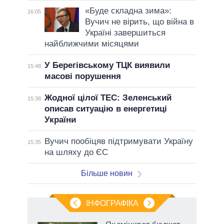
«Буде складна зима»:
16:05
Вучич не вірить, що війна в
Україні завершиться
найближчими місяцями
У Берегівському ТЦК виявили
15:48
масові порушення
Жодної цілої ТЕС: Зеленський
15:38
описав ситуацію в енергетиці
України
Вучич пообіцяв підтримувати Україну
15:35
на шляху до ЄС
Більше новин
ІНФОГРАФІКА