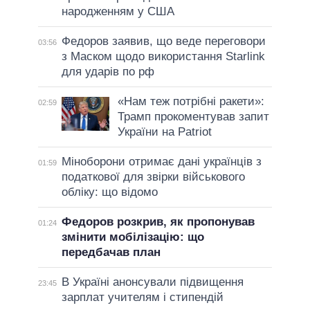
народженням у США
Федоров заявив, що веде переговори
03:56
з Маском щодо використання Starlink
для ударів по рф
«Нам теж потрібні ракети»:
02:59
Трамп прокоментував запит
України на Patriot
Міноборони отримає дані українців з
01:59
податкової для звірки військового
обліку: що відомо
Федоров розкрив, як пропонував
01:24
змінити мобілізацію: що
передбачав план
В Україні анонсували підвищення
23:45
зарплат учителям і стипендій