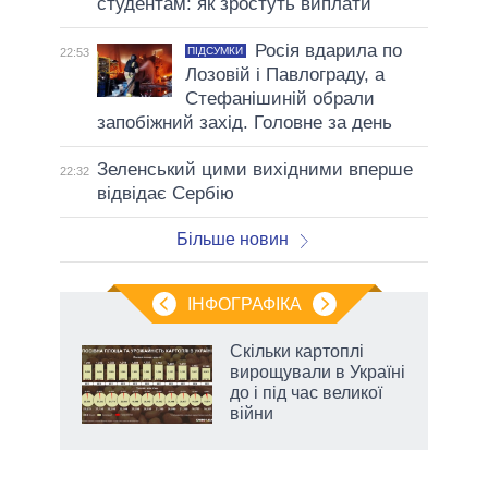
студентам: як зростуть виплати
Росія вдарила по
ПІДСУМКИ
22:53
Лозовій і Павлограду, а
Стефанішиній обрали
запобіжний захід. Головне за день
Зеленський цими вихідними вперше
22:32
відвідає Сербію
Більше новин
ІНФОГРАФІКА
Скільки картоплі
ть
вирощували в Україні
до і під час великої
війни