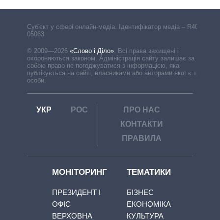
Cуб'єкт у сфері онлайн-медіа. Ідентифікатор медіа – R40-
05063
© 2009—2026
«Слово і Діло»
.
Всі права захищені і
охороняються законом. Адміністрація сайту залишає за
собою право не погоджуватися з інформацією, яка
публікується на сайті, власниками або авторами якої є треті
особи.
УКР
РОС
ПРО НАС
КОНТАКТИ
ПРАВИЛА
МОНІТОРИНГ
ТЕМАТИКИ
ПРЕЗИДЕНТ І
БІЗНЕС
ОФІС
ЕКОНОМІКА
ВЕРХОВНА
КУЛЬТУРА