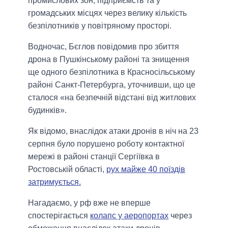
промислових зон, підприємств та у
громадських місцях через велику кількість
безпілотників у повітряному просторі.
Водночас, Бєглов повідомив про збиття
дрона в Пушкінському районі та знищення
ще одного безпілотника в Красносільському
районі Санкт-Петербурга, уточнивши, що це
сталося «на безпечній відстані від житлових
будинків».
Як відомо, внаслідок атаки дронів в ніч на 23
серпня було порушено роботу контактної
мережі в районі станції Сергіївка в
Ростовській області,
рух майже 40 поїздів
затримується.
Нагадаємо, у рф вже не вперше
спостерігається
колапс у аеропортах
через