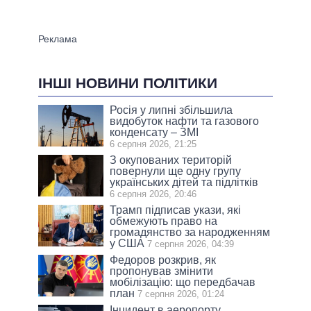
ІНШІ НОВИНИ ПОЛІТИКИ
Росія у липні збільшила
видобуток нафти та газового
конденсату – ЗМІ
6 серпня 2026, 21:25
З окупованих територій
повернули ще одну групу
українських дітей та підлітків
6 серпня 2026, 20:46
Трамп підписав укази, які
обмежують право на
громадянство за народженням
у США
7 серпня 2026, 04:39
Федоров розкрив, як
пропонував змінити
мобілізацію: що передбачав
план
7 серпня 2026, 01:24
Інцидент в аеропорту