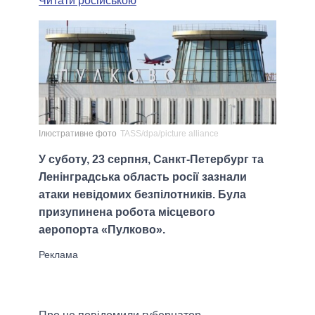
Читати російською
Ілюстративне фото
TASS/dpa/picture alliance
У суботу, 23 серпня, Санкт-Петербург та
Ленінградська область росії зазнали
атаки невідомих безпілотників. Була
призупинена робота місцевого
аеропорта «Пулково».