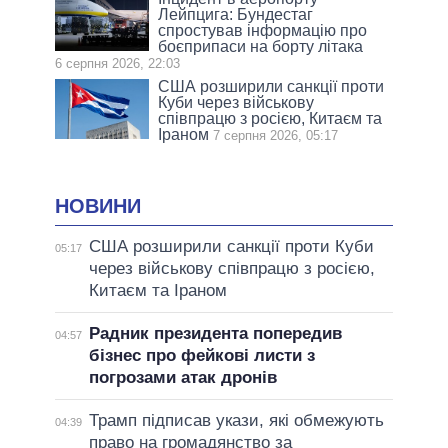
Лейпцига: Бундестаг
спростував інформацію про
боєприпаси на борту літака
6 серпня 2026, 22:03
США розширили санкції проти
Куби через військову
співпрацю з росією, Китаєм та
Іраном
7 серпня 2026, 05:17
НОВИНИ
США розширили санкції проти Куби
05:17
через військову співпрацю з росією,
Китаєм та Іраном
Радник президента попередив
04:57
бізнес про фейкові листи з
погрозами атак дронів
Трамп підписав укази, які обмежують
04:39
право на громадянство за