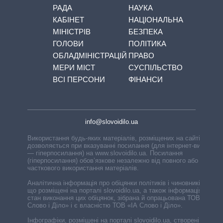
РАДА
НАУКА
КАБІНЕТ
НАЦІОНАЛЬНА
МІНІСТРІВ
БЕЗПЕКА
ГОЛОВИ
ПОЛІТИКА
ОБЛАДМІНІСТРАЦІЙ
ПРАВО
МЕРИ МІСТ
СУСПІЛЬСТВО
ВСІ ПЕРСОНИ
ФІНАНСИ
info@slovoidilo.ua
Використання будь-яких матеріалів, розміщених на сайті,
дозволяється при вказуванні посилання (для інтернет-видань
— гіперпосилання) на www.slovoidilo.ua. Посилання
(гіперпосилання) обов’язкове незалежно від повного або
часткового використання матеріалів.
Аналітична інформація про обіцянки політиків і чиновників,
що розміщені на порталі slovoidilo.ua, а також інформація про
стан виконання цих обіцянок, зібрана й опрацьована ТОВ «ІА
Слово і Діло» і є власністю ТОВ «ІА Слово і Діло».
Інфографіки, розміщені на порталі slovoidilo.ua, створені ГО