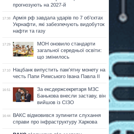
прогнозують на 2027-й
Армія рф завдала ударів по 7 об'єктах
17:38
Укрнафти, які забезпечують видобуток
нафти та газу
МОН оновило стандарти
17:29
загальної середньої освіти:
що змінилось
Нацбанк випустить пам’ятну монету на
17:10
честь Папи Римського Івана Павла II
За ексдержсекретаря МЗС
16:51
Банькова внесли заставу, він
вийшов із СІЗО
ВАКС відмовився зупинити слухання
16:44
справи про інфраструктуру Харкова