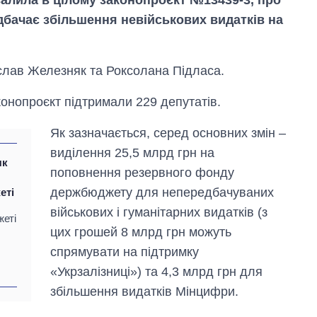
дбачає збільшення невійськових видатків на
слав Железняк та Роксолана Підласа.
конопроєкт підтримали 229 депутатів.
Як зазначається, серед основних змін –
виділення 25,5 млрд грн на
як
поповнення резервного фонду
держбюджету для непередбачуваних
еті
військових і гуманітарних видатків (з
жеті
Дефіцит пам’яті:
цих грошей 8 млрд грн можуть
як зріс попит на
спрямувати на підтримку
чипи за останні
роки і що
«Укрзалізниці») та 4,3 млрд грн для
прогнозують на
збільшення видатків Мінцифри.
2027-й