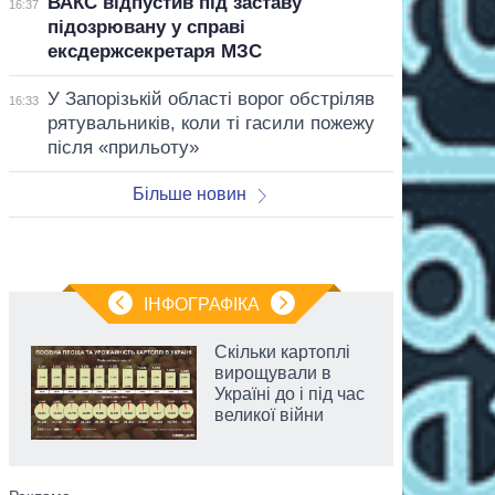
ВАКС відпустив під заставу
16:37
підозрювану у справі
ексдержсекретаря МЗС
У Запорізькій області ворог обстріляв
16:33
рятувальників, коли ті гасили пожежу
після «прильоту»
Більше новин
ІНФОГРАФІКА
Скільки картоплі
вирощували в
Україні до і під час
великої війни