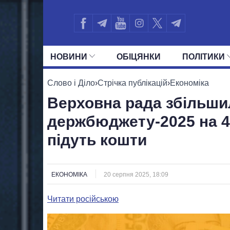
НОВИНИ
ОБIЦЯНКИ
ПОЛIТИКИ
УСІ ПОЛІТИКИ
ПРЕЗИДЕНТ І ОФ
Слово і Діло
›
Стрічка публікацій
›
Економіка
Верховна рада збільши
держбюджету-2025 на 4
підуть кошти
ЕКОНОМІКА
20 серпня 2025, 18:09
Читати російською