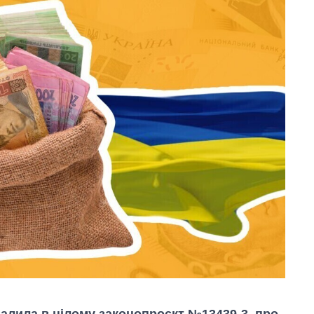
валила в цілому законопроєкт №13439-3, про