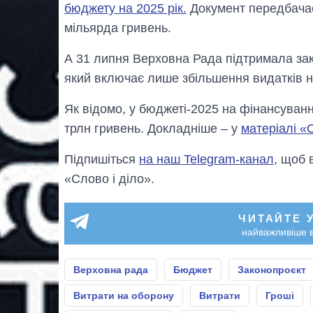
бюджету на 2025 рік.
Документ передбачає
мільярда гривень.
А 31 липня Верховна Рада підтримала за
який включає лише збільшення видатків 
Як вiдомо, у бюджеті-2025 на фінансуван
трлн гривень. Докладніше – у
матеріалі «
Підпишіться
на наш Telegram-канал
, щоб 
«Слово і діло».
ЧИТАЙТЕ 
найважливіше в
Верховна рада
Бюджет
Законопроєкт
Витрати на оборону
Витрати
Гроші