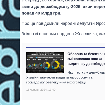
зміни до держбюджету-2025, який пере
понад 40 млрд грн.
Про це повiдомили народнi депутати Яро
Згідно зі словами нардепа Железняка, за
Оборона та безпека: 
змінювалася частка
видатків у держбюдж
Яку частку у держбюд
України займають видатки на оборону та
громадську безпеку – на інфографіці.
18 червня 2024, 13:40