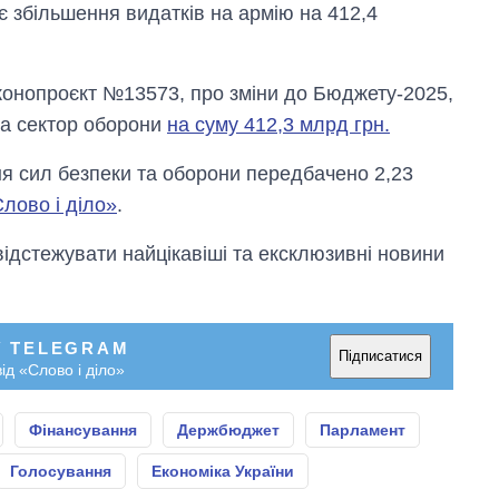
 збільшення видатків на армію на 412,4
конопроєкт №13573, про зміни до Бюджету-2025,
на сектор оборони
на суму 412,3 млрд грн.
ня сил безпеки та оборони передбачено 2,23
Слово і діло»
.
відстежувати найцікавіші та ексклюзивні новини
У TELEGRAM
Підписатися
ід «Слово і діло»
Фінансування
Держбюджет
Парламент
Голосування
Економіка України