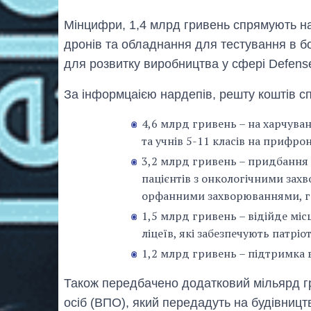
Мінцифри, 1,4 млрд гривень спрямують на 
дронів та обладнання для тестування в бо
для розвитку виробництва у сфері Defens
За інформцаією нардепів, решту коштів с
4,6 млрд гривень – на харчуван
та учнів 5-11 класів на прифро
3,2 млрд гривень – придбання 
пацієнтів з онкологічними зах
орфанними захворюваннями, г
1,5 млрд гривень – відійде мі
ліцеїв, які забезпечують патріо
1,2 млрд гривень – підтримка в
Також передбачено додатковий мільярд г
осіб (ВПО), який передадуть на будівницт