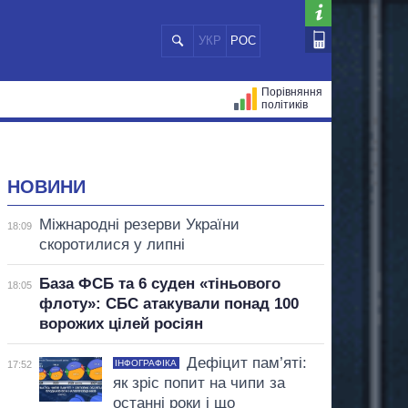
УКР
РОС
Порівняння
політиків
ЦІЙ
МЕРИ МІСТ
ВСІ ПЕРСОНИ
НОВИНИ
Міжнародні резерви України
18:09
скоротилися у липні
База ФСБ та 6 суден «тіньового
18:05
флоту»: СБС атакували понад 100
ворожих цілей росіян
Дефіцит пам’яті:
ІНФОГРАФІКА
17:52
як зріс попит на чипи за
останні роки і що