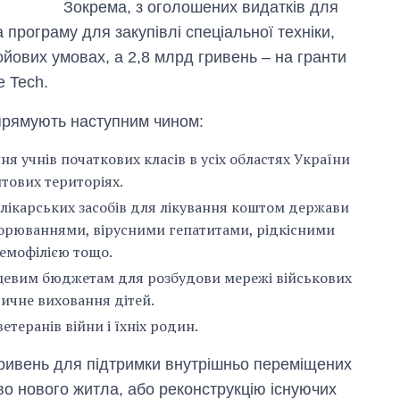
Зокрема, з оголошених видатків для
програму для закупівлі спеціальної техніки,
йових умовах, а 2,8 млрд гривень – на гранти
e Tech.
прямують наступним чином:
ня учнів початкових класів в усіх областях України
нтових територіях.
лікарських засобів для лікування коштом держави
ворюваннями, вірусними гепатитами, рідкісними
емофілією тощо.
сцевим бюджетам для розбудови мережі військових
тичне виховання дітей.
етеранів війни і їхніх родин.
ривень для підтримки внутрішньо переміщених
во нового житла, або реконструкцію існуючих