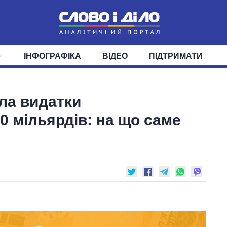
ІНФОГРАФІКА
ВІДЕО
ПІДТРИМАТИ
ІС
СТРІЧКА
ВЕРХОВНА РАДА
ПОДІЇ
СТАТТІ
КАБІНЕТ МІНІСТРІВ
ДУМКИ
ОГЛЯДИ
ГОЛОВИ ОБЛАДМІНІСТРА
ДАЙДЖЕСТИ
ла видатки
ПОЛІТИКА
ДЕПУТАТИ
ЕКОНОМІКА
КОМІТЕТИ
СУСПІЛЬСТВО
ФРАКЦІЇ
ОКРУГИ
СВІТ
0 мільярдів: на що саме