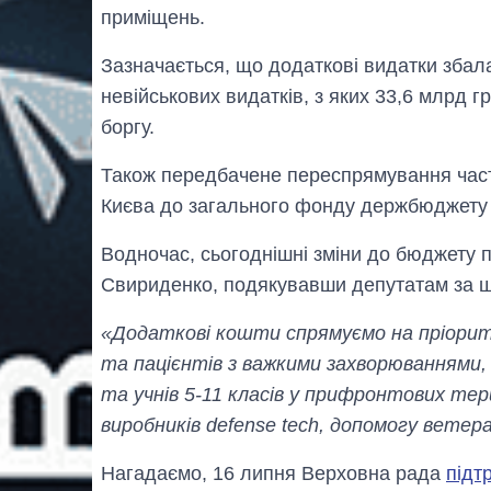
приміщень.
Зазначається, що додаткові видатки збал
невійськових видатків, з яких 33,6 млрд 
боргу.
Також передбачене переспрямування части
Києва до загального фонду держбюджету 
Водночас, сьогоднішні зміни до бюджету 
Свириденко, подякувавши депутатам за 
«Додаткові кошти спрямуємо на пріорите
та пацієнтів з важкими захворюваннями, 
та учнів 5-11 класів у прифронтових тер
виробників defense tech, допомогу вете
Нагадаємо, 16 липня Верховна рада
підт