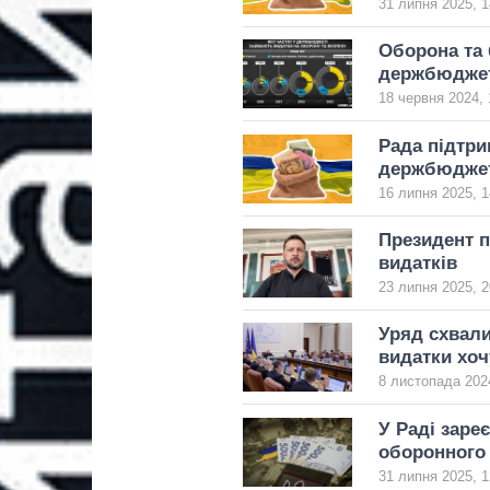
31 липня 2025, 1
Оборона та 
держбюдже
18 червня 2024, 
Рада підтри
держбюджеті
16 липня 2025, 1
Президент п
видатків
23 липня 2025, 2
Уряд схвал
видатки хоч
8 листопада 2024
У Раді заре
оборонного
31 липня 2025, 1