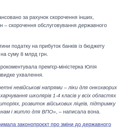
ансовано за рахунок скорочення інших,
грн – скорочення обслуговування державного
ни податку на прибуток банків із бюджету
на суму 8 млрд грн.
прокоментувала прем'єр-міністерка Юлія
швидке ухвалення.
тні невійськові напрями – ліки для онкохворих
харчування школярів 1-4 класів у всіх областях
иторіях, розвиток військових ліцеїв, підтримку
ранам і житло для ВПО»
, – написала вона.
римала законопроєкт про зміни до державного