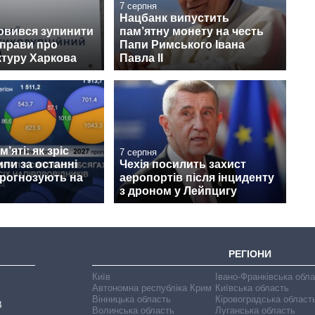
7 серпня
Нацбанк випустить
овився зупинити
пам’ятну монету на честь
справи про
Папи Римського Івана
ктуру Харкова
Павла II
’яті: як зріс
7 серпня
ипи за останні
Чехія посилить захист
прогнозують на
аеропортів після інциденту
з дроном у Лейпцигу
РЕГІОНИ
Київ
Івано-Франківська обл
Автономна республіка Крим
Київська область
Вінницька область
Кіровоградська област
В
Волинська область
Луганська область