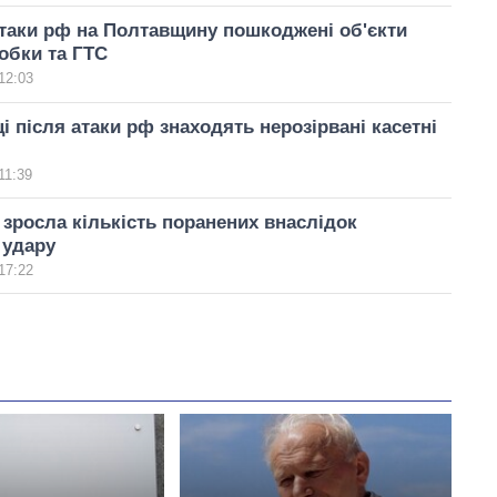
таки рф на Полтавщину пошкоджені об'єкти
обки та ГТС
12:03
і після атаки рф знаходять нерозірвані касетні
11:39
 зросла кількість поранених внаслідок
 удару
17:22