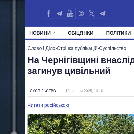
НОВИНИ
ОБIЦЯНКИ
ПОЛIТИКИ
УСІ ПОЛІТИКИ
ПРЕЗИДЕНТ І ОФ
Слово і Діло
›
Стрічка публікацій
›
Суспільство
На Чернігівщині внаслід
загинув цивільний
СУСПІЛЬСТВО
19 серпня 2025, 13:10
Читати російською