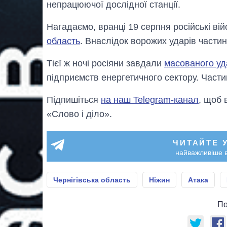
непрацюючої дослідної станції.
Нагадаємо, вранці 19 серпня російські ві
область
. Внаслідок ворожих ударів части
Тiєї ж ночi росiяни завдали
масованого уд
підприємств енергетичного сектору. Части
Підпишіться
на наш Telegram-канал
, щоб 
«Слово і діло».
ЧИТАЙТЕ 
найважливіше в
Чернігівська область
Ніжин
Атака
По