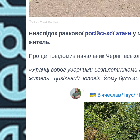
Фото: Нацполiцiя
Внаслідок ранкової
російської атаки
у м
житель.
Про це повiдомив начальник Чернігівсько
«Уранці ворог ударними безпілотниками а
житель - цивільний чоловік. Йому було 45