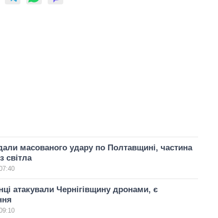
дали масованого удару по Полтавщині, частина
з світла
07:40
нці атакували Чернігівщину дронами, є
ння
09:10