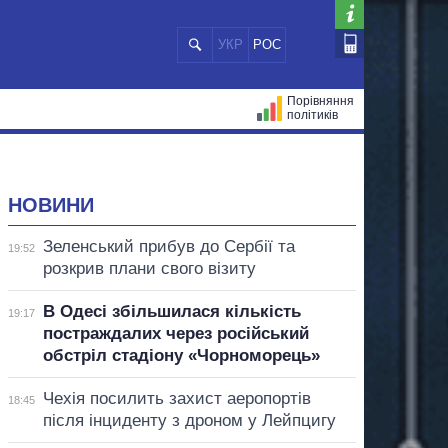
УКР
РОС
Порівняння
політиків
ЦІЙ
МЕРИ МІСТ
ВСІ ПЕРСОНИ
НОВИНИ
Зеленський прибув до Сербії та
19:52
розкрив плани свого візиту
В Одесі збільшилася кількість
19:17
постраждалих через російський
обстріл стадіону «Чорноморець»
Чехія посилить захист аеропортів
18:45
після інциденту з дроном у Лейпцигу