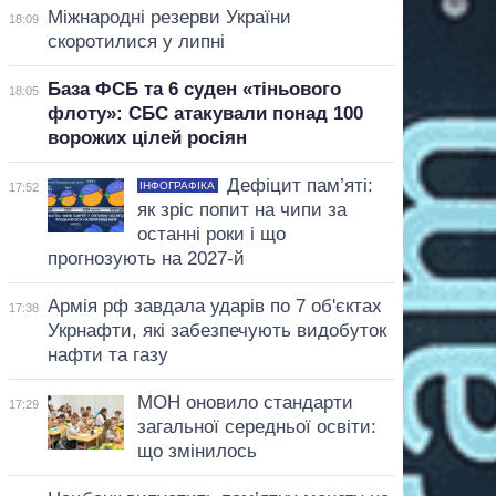
Міжнародні резерви України
18:09
скоротилися у липні
База ФСБ та 6 суден «тіньового
18:05
флоту»: СБС атакували понад 100
ворожих цілей росіян
Дефіцит пам’яті:
ІНФОГРАФІКА
17:52
як зріс попит на чипи за
останні роки і що
прогнозують на 2027-й
Армія рф завдала ударів по 7 об'єктах
17:38
Укрнафти, які забезпечують видобуток
нафти та газу
МОН оновило стандарти
17:29
загальної середньої освіти:
що змінилось