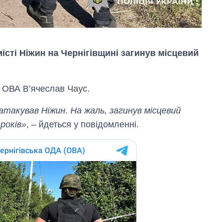
істі Ніжин на Чернігівщині загинув місцевий
ї ОВА В’ячеслав Чаус.
такував Ніжин. На жаль, загинув місцевий
 років»
, – йдеться у повiдомленнi.
Дефіцит пам’яті:
як зріс попит на
чипи за останні
роки і що
прогнозують на
2027-й