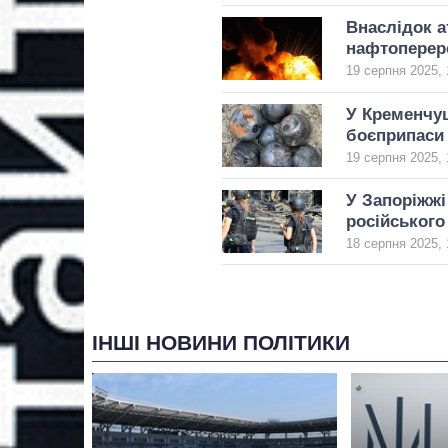
Внаслідок а
нафтоперер
19 серпня 2025, 
У Кременчуц
боєприпаси
19 серпня 2025, 
У Запоріжжі
російського
18 серпня 2025, 
ІНШІ НОВИНИ ПОЛІТИКИ