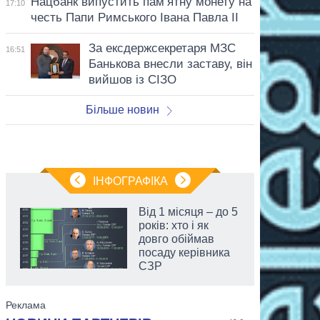
Нацбанк випустить пам’ятну монету на
17:10
честь Папи Римського Івана Павла II
За ексдержсекретаря МЗС
16:51
Банькова внесли заставу, він
вийшов із СІЗО
Більше новин
ІНФОГРАФІКА
Від 1 місяця – до 5
років: хто і як
довго обіймав
посаду керівника
СЗР