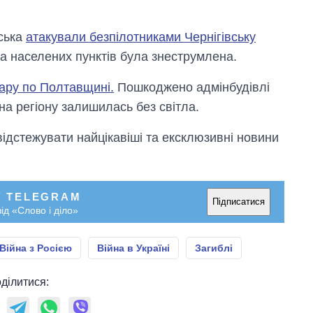
йська
атакували безпілотниками Чернігівську
на населених пунктів була знеструмлена.
ару по Полтавщині.
Пошкоджено адмінбудівлі
на регіону залишилась без світла.
відстежувати найцікавіші та ексклюзивні новини
У TELEGRAM
Підписатися
ід «Слово і діло»
Війна з Росією
Війна в Україні
Загиблі
ділитися: