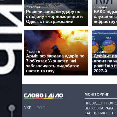
7 серпня
7 серпня
Росіяни завдали удару по
ВАКС відм
стадіону «Чорноморець» в
слухання 
Одесі, є постраждалий
інфрастру
7 серпня
7 серпня
Армія рф завдала ударів по
Дефіцит пам
7 об'єктах Укрнафти, які
попит на ч
забезпечують видобуток
роки і що 
нафти та газу
2027-й
МОНІТОРИНГ
ПРЕЗИДЕНТ І ОФІС
УКР
РОС
ВЕРХОВНА РАДА
КАБІНЕТ МІНІСТРІ