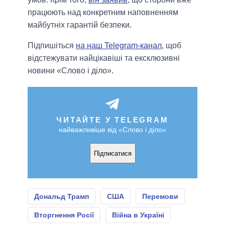
працюють над конкретним наповненням
майбутніх гарантій безпеки.
Підпишіться
на наш Telegram-канал
, щоб
відстежувати найцікавіші та ексклюзивні
новини «Слово і діло».
ЧИТАЙТЕ У TELEGRAM
найважливіше від «Слово і діло»
Підписатися
Дональд Трамп
США
Перемови
Вторгнення Росії
Війна в Україні