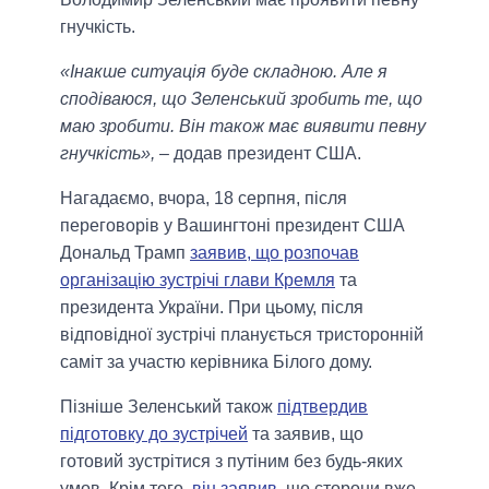
гнучкість.
«Інакше ситуація буде складною. Але я
сподіваюся, що Зеленський зробить те, що
маю зробити. Він також має виявити певну
гнучкість»,
– додав президент США.
Нагадаємо, вчора, 18 серпня, після
переговорів у Вашингтоні президент США
Дональд Трамп
заявив, що розпочав
організацію зустрічі глави Кремля
та
президента України. При цьому, після
відповідної зустрічі планується тристоронній
саміт за участю керівника Білого дому.
Пізніше Зеленський також
підтвердив
підготовку до зустрічей
та заявив, що
готовий зустрітися з путіним без будь-яких
умов. Крім того,
він заявив
, що сторони вже