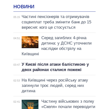
НОВИНИ
Частині пенсіонерів та отримувачів
05:15
соцвиплат треба змінити банк до 15
вересня: кого це стосується
Серед загиблих 4-річна
04:51
дитина: у ДСНС уточнили
наслідки обстрілу на
Київщині
У Києві після атаки балістикою у
03:47
двох районах сталися пожежі
На Київщині через російську атаку
02:53
загинули троє людей, серед них
дитина
Частину військових з полку
02:41
«Скеля» почали переводити