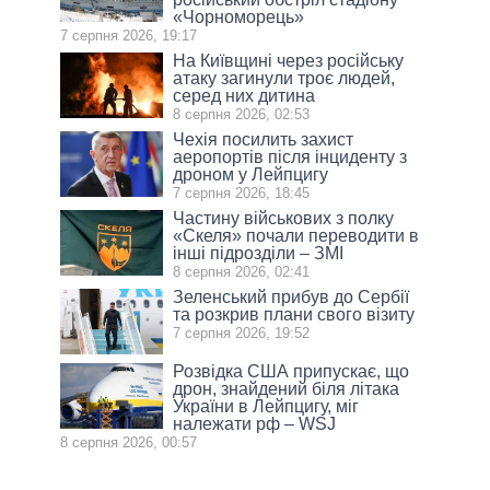
«Чорноморець»
7 серпня 2026, 19:17
На Київщині через російську
атаку загинули троє людей,
серед них дитина
8 серпня 2026, 02:53
Чехія посилить захист
аеропортів після інциденту з
дроном у Лейпцигу
7 серпня 2026, 18:45
Частину військових з полку
«Скеля» почали переводити в
інші підрозділи – ЗМІ
8 серпня 2026, 02:41
Зеленський прибув до Сербії
та розкрив плани свого візиту
7 серпня 2026, 19:52
Розвідка США припускає, що
дрон, знайдений біля літака
України в Лейпцигу, міг
належати рф – WSJ
8 серпня 2026, 00:57