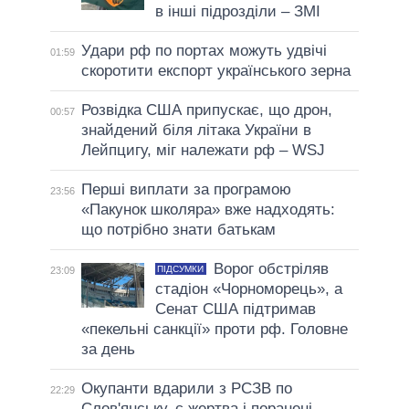
в інші підрозділи – ЗМІ
Удари рф по портах можуть удвічі
01:59
скоротити експорт українського зерна
Розвідка США припускає, що дрон,
00:57
знайдений біля літака України в
Лейпцигу, міг належати рф – WSJ
Перші виплати за програмою
23:56
«Пакунок школяра» вже надходять:
що потрібно знати батькам
Ворог обстріляв
ПІДСУМКИ
23:09
стадіон «Чорноморець», а
Сенат США підтримав
«пекельні санкції» проти рф. Головне
за день
Окупанти вдарили з РСЗВ по
22:29
Слов'янську, є жертва і поранені