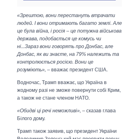
«Зрештою, вони перестануть втрачати
людей. І вони отримають багато землі. Але
це була війна, і росія – це потужна військова
держава, подобається це комусь чи
ні...Зараз вони говорять про Донбас, але
Донбас, як ви знаєте, на 79% належить та
контролюється росією. Вони це
розуміють»,
– вважає президент США.
Водночас, Трамп вважає, що Україна в
жодному разі не зможе повернути собі Крим,
а також не стане членом НАТО.
«Обидві ці речі неможливі»,
– сказав глава
Білого дому.
Трамп також заявив, що президент України
Володимир Зеленський має проявити певну