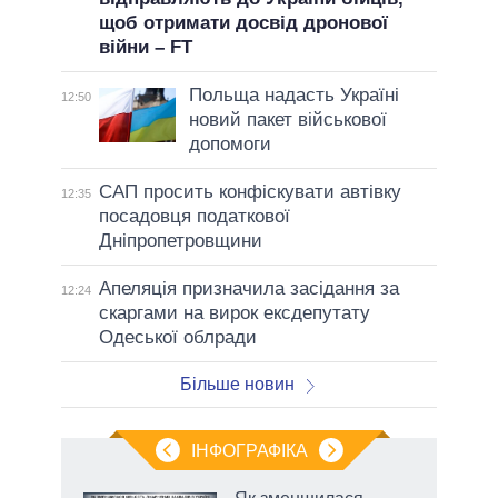
щоб отримати досвід дронової
війни – FT
Польща надасть Україні
12:50
новий пакет військової
допомоги
САП просить конфіскувати автівку
12:35
посадовця податкової
Дніпропетровщини
Апеляція призначила засідання за
12:24
скаргами на вирок ексдепутату
Одеської облради
Більше новин
ІНФОГРАФІКА