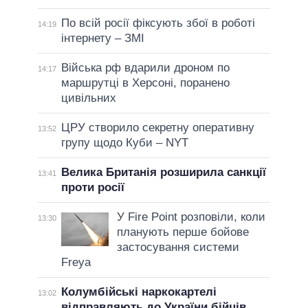
По всій росії фіксують збої в роботі
14:19
інтернету – ЗМІ
Війська рф вдарили дроном по
14:17
маршрутці в Херсоні, поранено
цивільних
ЦРУ створило секретну оперативну
13:52
групу щодо Куби – NYT
Велика Британія розширила санкції
13:41
проти росії
У Fire Point розповіли, коли
13:30
планують перше бойове
застосування системи
Freya
Колумбійські наркокартелі
13:02
відправляють до України бійців,