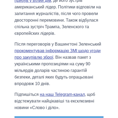
прибув у Білий дім
, де його зустрів
американський лідер. Політики відповіли на
запитання журналістів, після чого провели
двосторонні перемовини. Також відбулася
спільна зустріч Трампа, Зеленского та
європейских лідерів.
Пiсля переговорiв у Вашингтонi Зеленський
прокоментував інформацію ЗМІ щодо угоди
про закупівлю зброї
. Він назвав пакет з
українськими пропозиціями на суму 90
мільярдів доларів частиною гарантій
безпеки, деталі яких будуть опрацьовані
впродовж 10 днів.
Підпишіться
на наш Telegram-канал
, щоб
відстежувати найцікавіші та ексклюзивні
новини «Слово і діло».