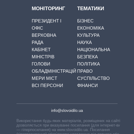
МОНІТОРИНГ
ТЕМАТИКИ
ПРЕЗИДЕНТ І
БІЗНЕС
ОФІС
ЕКОНОМІКА
ВЕРХОВНА
КУЛЬТУРА
РАДА
НАУКА
КАБІНЕТ
НАЦІОНАЛЬНА
МІНІСТРІВ
БЕЗПЕКА
ГОЛОВИ
ПОЛІТИКА
ОБЛАДМІНІСТРАЦІЙ
ПРАВО
МЕРИ МІСТ
СУСПІЛЬСТВО
ВСІ ПЕРСОНИ
ФІНАНСИ
info@slovoidilo.ua
Використання будь-яких матеріалів, розміщених на сайті,
дозволяється при вказуванні посилання (для інтернет-видань
— гіперпосилання) на www.slovoidilo.ua. Посилання