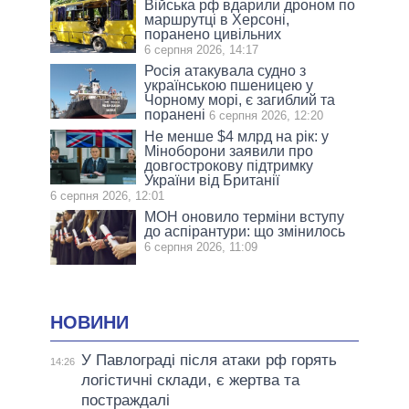
Війська рф вдарили дроном по
маршрутці в Херсоні,
поранено цивільних
6 серпня 2026, 14:17
Росія атакувала судно з
українською пшеницею у
Чорному морі, є загиблий та
поранені
6 серпня 2026, 12:20
Не менше $4 млрд на рік: у
Міноборони заявили про
довгострокову підтримку
України від Британії
6 серпня 2026, 12:01
МОН оновило терміни вступу
до аспірантури: що змінилось
6 серпня 2026, 11:09
НОВИНИ
У Павлограді після атаки рф горять
14:26
логістичні склади, є жертва та
постраждалі