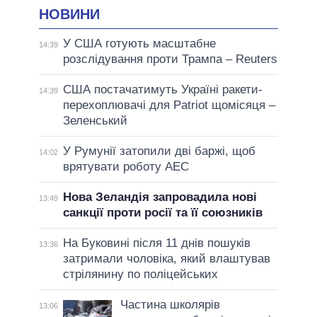
НОВИНИ
У США готують масштабне
14:39
розслідування проти Трампа – Reuters
США постачатимуть Україні ракети-
14:39
перехоплювачі для Patriot щомісяця –
Зеленський
У Румунії затопили дві баржі, щоб
14:02
врятувати роботу АЕС
Нова Зеландія запровадила нові
13:49
санкції проти росії та її союзників
На Буковині після 11 днів пошуків
13:36
затримали чоловіка, який влаштував
стрілянину по поліцейських
Частина школярів
13:06