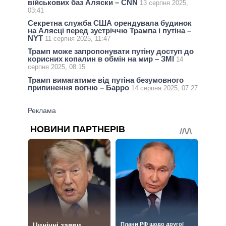
військових баз Аляски – CNN
13 серпня 2025,
03:41
Секретна служба США орендувала будинок
на Алясці перед зустріччю Трампа і путіна –
NYT
11 серпня 2025, 11:47
Трамп може запропонувати путіну доступ до
корисних копалин в обмін на мир – ЗМI
14
серпня 2025, 08:15
Трамп вимагатиме від путіна безумовного
припинення вогню – Барро
14 серпня 2025, 07:27