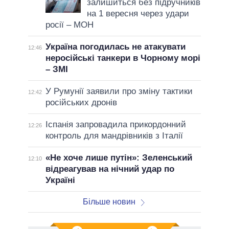
залишиться без підручників
на 1 вересня через удари
росії – МОН
Україна погодилась не атакувати
12:46
неросійські танкери в Чорному морі
– ЗМІ
У Румунії заявили про зміну тактики
12:42
російських дронів
Іспанія запровадила прикордонний
12:26
контроль для мандрівників з Італії
«Не хоче лише путін»: Зеленський
12:10
відреагував на нічний удар по
Україні
Більше новин