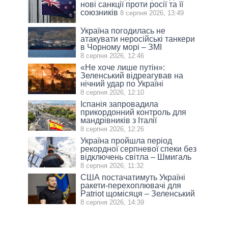
нові санкції проти росії та її
союзників
8 серпня 2026, 13:49
Україна погодилась не
атакувати неросійські танкери
в Чорному морі – ЗМІ
8 серпня 2026, 12:46
«Не хоче лише путін»:
Зеленський відреагував на
нічний удар по Україні
8 серпня 2026, 12:10
Іспанія запровадила
прикордонний контроль для
мандрівників з Італії
8 серпня 2026, 12:26
Україна пройшла період
рекордної серпневої спеки без
відключень світла – Шмигаль
8 серпня 2026, 11:32
США постачатимуть Україні
ракети-перехоплювачі для
Patriot щомісяця – Зеленський
8 серпня 2026, 14:39