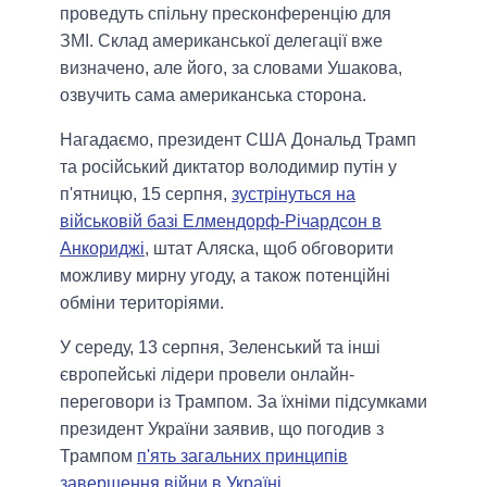
проведуть спільну пресконференцію для
ЗМІ. Склад американської делегації вже
визначено, але його, за словами Ушакова,
озвучить сама американська сторона.
Нагадаємо, президент США Дональд Трамп
та російський диктатор володимир путін у
п'ятницю, 15 серпня,
зустрінуться на
військовій базі Елмендорф-Річардсон в
Анкориджі
, штат Аляска, щоб обговорити
можливу мирну угоду, а також потенційні
обміни територіями.
У середу, 13 серпня, Зеленський та інші
європейські лідери провели онлайн-
переговори із Трампом. За їхніми підсумками
президент України заявив, що погодив з
Трампом
п'ять загальних принципів
завершення війни в Україні.