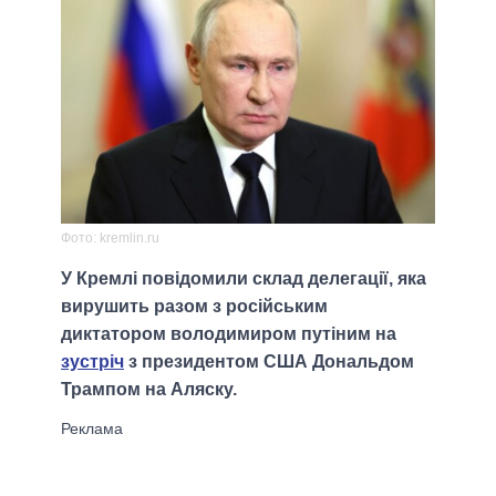
Фото: kremlin.ru
У Кремлі повідомили склад делегації, яка
вирушить разом з росiйським
диктатором володимиром путiним на
зустрiч
з президентом США Дональдом
Трампом на Аляску.