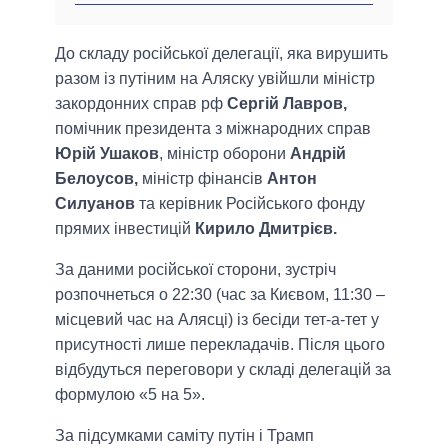
До складу російської делегації, яка вирушить
разом із путіним на Аляску увiйшли міністр
закордонних справ рф
Сергій Лавров,
помічник президента з міжнародних справ
Юрій Ушаков
, міністр оборони
Андрій
Белоусов,
міністр фінансів
Антон
Силуанов
та керівник Російського фонду
прямих інвестицій
Кирило Дмитрієв.
За даними росiйської сторони, зустріч
розпочнеться о 22:30 (час за Києвом, 11:30 –
місцевий час на Алясці) із бесіди тет-а-тет у
присутності лише перекладачів. Після цього
відбудуться переговори у складі делегацій за
формулою «5 на 5».
За підсумками саміту путін і Трамп