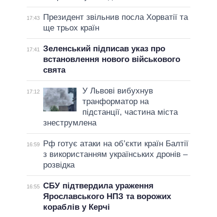
Президент звільнив посла Хорватії та
17:43
ще трьох країн
Зеленський підписав указ про
17:41
встановлення нового військового
свята
У Львові вибухнув
17:12
транформатор на
підстанції, частина міста
знеструмлена
Рф готує атаки на об’єкти країн Балтії
16:59
з використанням українських дронів –
розвідка
СБУ підтвердила ураження
16:55
Ярославського НПЗ та ворожих
кораблів у Керчі