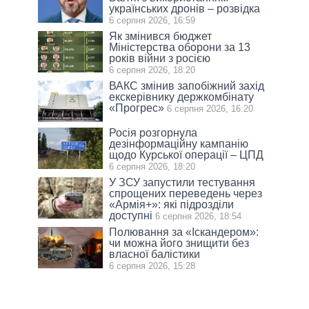
українських дронів – розвідка
6 серпня 2026, 16:59
Як змінився бюджет
Міністерства оборони за 13
років війни з росією
6 серпня 2026, 18:20
ВАКС змінив запобіжний захід
екскерівнику держкомбінату
«Прогрес»
6 серпня 2026, 16:20
Росія розгорнула
дезінформаційну кампанію
щодо Курської операції – ЦПД
6 серпня 2026, 18:20
У ЗСУ запустили тестування
спрощених переведень через
«Армія+»: які підрозділи
доступні
6 серпня 2026, 18:54
Полювання за «Іскандером»:
чи можна його знищити без
власної балістики
6 серпня 2026, 15:28