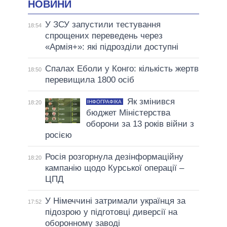
НОВИНИ
У ЗСУ запустили тестування
18:54
спрощених переведень через
«Армія+»: які підрозділи доступні
Спалах Еболи у Конго: кількість жертв
18:50
перевищила 1800 осіб
Як змінився
ІНФОГРАФІКА
18:20
бюджет Міністерства
оборони за 13 років війни з
росією
Росія розгорнула дезінформаційну
18:20
кампанію щодо Курської операції –
ЦПД
У Німеччині затримали українця за
17:52
підозрою у підготовці диверсії на
оборонному заводі