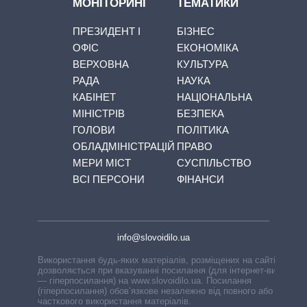
МОНІТОРИНГ
ТЕМАТИКИ
ПРЕЗИДЕНТ І
БІЗНЕС
ОФІС
ЕКОНОМІКА
ВЕРХОВНА
КУЛЬТУРА
РАДА
НАУКА
КАБІНЕТ
НАЦІОНАЛЬНА
МІНІСТРІВ
БЕЗПЕКА
ГОЛОВИ
ПОЛІТИКА
ОБЛАДМІНІСТРАЦІЙ
ПРАВО
МЕРИ МІСТ
СУСПІЛЬСТВО
ВСІ ПЕРСОНИ
ФІНАНСИ
info@slovoidilo.ua
Використання будь-яких матеріалів, розміщених на сайті,
дозволяється при вказуванні посилання (для інтернет-видань
— гіперпосилання) на www.slovoidilo.ua. Посилання
(гіперпосилання) обов’язкове незалежно від повного або
часткового використання матеріалів.