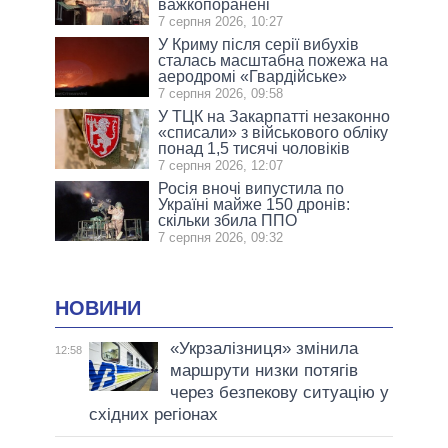
важкопоранені
7 серпня 2026, 10:27
У Криму після серії вибухів
сталась масштабна пожежа на
аеродромі «Гвардійське»
7 серпня 2026, 09:58
У ТЦК на Закарпатті незаконно
«списали» з військового обліку
понад 1,5 тисячі чоловіків
7 серпня 2026, 12:07
Росія вночі випустила по
Україні майже 150 дронів:
скільки збила ППО
7 серпня 2026, 09:32
НОВИНИ
«Укрзалізниця» змінила
12:58
маршрути низки потягів
через безпекову ситуацію у
східних регіонах