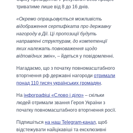
триватиме лише від 8 до 16 днів.
«Окремо опрацьовується можливість
відображення сертифіката про державну
нагороду в Дії. Ці пропозиції будуть
направлені структурам, до компетенції
яких належать повноваження щодо
відповідних змін»,
– йдеться у повідомленні.
Нагадаємо, що з початку повномасштабного
вторгнення рф державні нагороди
отримали
понад 110 тисяч українських громадян
.
На
інфографіці «Слово і діло»
– скільки
людей отримали звання Героя України з
початку повномасштабного вторгнення росії.
Підпишіться
на наш Telegram-канал
, щоб
відстежувати найцікавіші та ексклюзивні