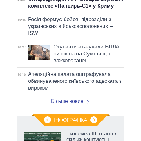
комплекс «Панцирь-С1» у Криму
Росія формує бойові підрозділи з
10:45
українських військовополонених –
ISW
Окупанти атакували БПЛА
10:27
ринок на на Сумщині, є
важкопоранені
Апеляційна палата оштрафувала
10:10
обвинуваченого київського адвоката з
вироком
Більше новин
ІНФОГРАФІКА
жет
Економіка ШІ-гігантів:
скільки коштують і