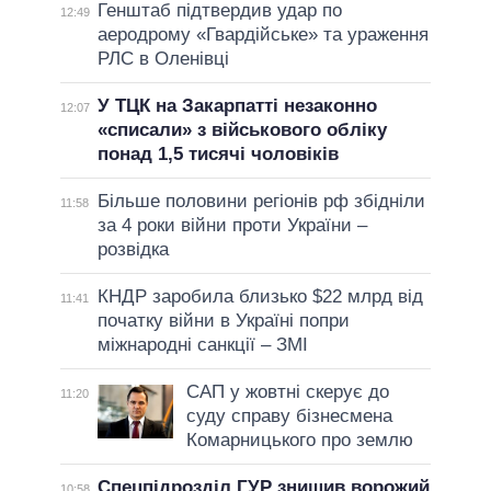
Генштаб підтвердив удар по
12:49
аеродрому «Гвардійське» та ураження
РЛС в Оленівці
У ТЦК на Закарпатті незаконно
12:07
«списали» з військового обліку
понад 1,5 тисячі чоловіків
Більше половини регіонів рф збідніли
11:58
за 4 роки війни проти України –
розвідка
КНДР заробила близько $22 млрд від
11:41
початку війни в Україні попри
міжнародні санкції – ЗМІ
САП у жовтні скерує до
11:20
суду справу бізнесмена
Комарницького про землю
Спецпідрозділ ГУР знищив ворожий
10:58