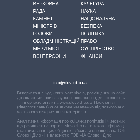
ВЕРХОВНА
КУЛЬТУРА
РАДА
НАУКА
КАБІНЕТ
НАЦІОНАЛЬНА
МІНІСТРІВ
БЕЗПЕКА
ГОЛОВИ
ПОЛІТИКА
ОБЛАДМІНІСТРАЦІЙ
ПРАВО
МЕРИ МІСТ
СУСПІЛЬСТВО
ВСІ ПЕРСОНИ
ФІНАНСИ
info@slovoidilo.ua
Використання будь-яких матеріалів, розміщених на сайті,
дозволяється при вказуванні посилання (для інтернет-видань
— гіперпосилання) на www.slovoidilo.ua. Посилання
(гіперпосилання) обов’язкове незалежно від повного або
часткового використання матеріалів.
Аналітична інформація про обіцянки політиків і чиновників,
що розміщені на порталі slovoidilo.ua, а також інформація про
стан виконання цих обіцянок, зібрана й опрацьована ТОВ «ІА
Слово і Діло» і є власністю ТОВ «ІА Слово і Діло».