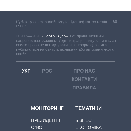
Cуб'єкт у сфері онлайн-медіа. Ідентифікатор медіа – R40-
05063
© 2009—2026
«Слово і Діло»
.
Всі права захищені і
охороняються законом. Адміністрація сайту залишає за
собою право не погоджуватися з інформацією, яка
публікується на сайті, власниками або авторами якої є треті
особи.
УКР
РОС
ПРО НАС
КОНТАКТИ
ПРАВИЛА
МОНІТОРИНГ
ТЕМАТИКИ
ПРЕЗИДЕНТ І
БІЗНЕС
ОФІС
ЕКОНОМІКА