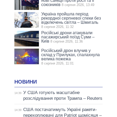
нові санкції проти росії та її
союзників
8 серпня 2026, 13:49
Україна пройшла період
рекордної серпневої спеки без
відключень світла – Шмигаль
8 серпня 2026, 11:32
Російські дрони атакували
пасажирський поїзд Суми –
Київ
8 серпня 2026, 11:36
Російський дрон влучив у
склад у Прилуках, спалахнула
велика пожежа
8 серпня 2026, 11:01
НОВИНИ
У США готують масштабне
14:39
розслідування проти Трампа – Reuters
США постачатимуть Україні ракети-
14:39
перехоплювачі для Patriot щомісяця –