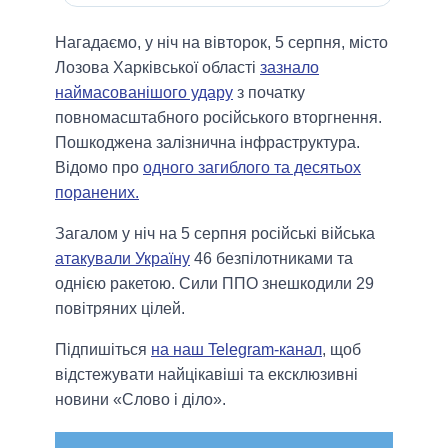
Нагадаємо, у ніч на вівторок, 5 серпня, місто
Лозова Харківської області
зазнало
наймасованішого удару
з початку
повномасштабного російського вторгнення.
Пошкоджена залізнична інфраструктура.
Відомо про
одного загиблого та десятьох
поранених.
Загалом у ніч на 5 серпня російські війська
атакували Україну
46 безпілотниками та
однiєю ракетою. Сили ППО знешкодили 29
повiтряних цiлей.
Підпишіться
на наш Telegram-канал
, щоб
відстежувати найцікавіші та ексклюзивні
новини «Слово і діло».