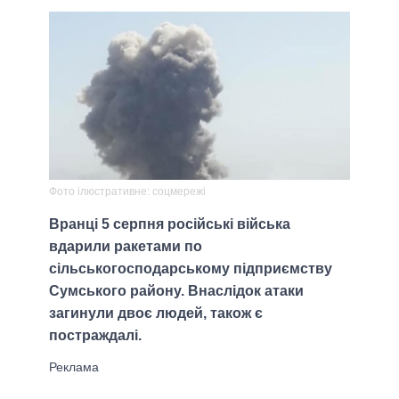
Фото iлюстративне: соцмережi
Вранці 5 серпня російські війська
вдарили ракетами по
сільськогосподарському підприємству
Сумського району. Внаслiдок атаки
загинули двоє людей, також є
постраждалi.