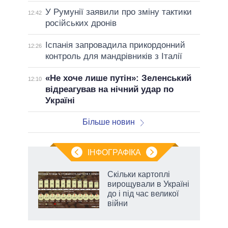
У Румунії заявили про зміну тактики
12:42
російських дронів
Іспанія запровадила прикордонний
12:26
контроль для мандрівників з Італії
«Не хоче лише путін»: Зеленський
12:10
відреагував на нічний удар по
Україні
Більше новин
ІНФОГРАФІКА
 5
Скільки картоплі
вго
вирощували в Україні
до і під час великої
війни