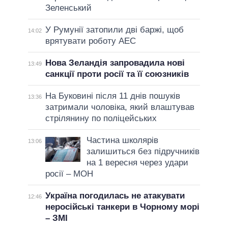
Зеленський
У Румунії затопили дві баржі, щоб
14:02
врятувати роботу АЕС
Нова Зеландія запровадила нові
13:49
санкції проти росії та її союзників
На Буковині після 11 днів пошуків
13:36
затримали чоловіка, який влаштував
стрілянину по поліцейських
Частина школярів
13:06
залишиться без підручників
на 1 вересня через удари
росії – МОН
Україна погодилась не атакувати
12:46
неросійські танкери в Чорному морі
– ЗМІ