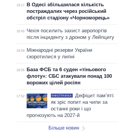
В Одесі збільшилася кількість
19:17
постраждалих через російський
обстріл стадіону «Чорноморець»
Чехія посилить захист аеропортів
18:45
після інциденту з дроном у Лейпцигу
Міжнародні резерви України
18:09
скоротилися у липні
База ФСБ та 6 суден «тіньового
18:05
флоту»: СБС атакували понад 100
ворожих цілей росіян
Дефіцит пам’яті:
ІНФОГРАФІКА
17:52
як зріс попит на чипи за
останні роки і що
прогнозують на 2027-й
Більше новин