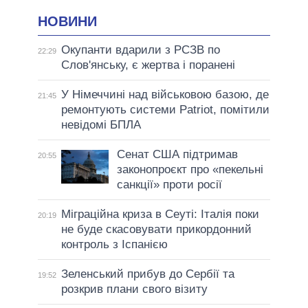
НОВИНИ
Окупанти вдарили з РСЗВ по
22:29
Слов'янську, є жертва і поранені
У Німеччині над військовою базою, де
21:45
ремонтують системи Patriot, помітили
невідомі БПЛА
Сенат США підтримав
20:55
законопроєкт про «пекельні
санкції» проти росії
Міграційна криза в Сеуті: Італія поки
20:19
не буде скасовувати прикордонний
контроль з Іспанією
Зеленський прибув до Сербії та
19:52
розкрив плани свого візиту