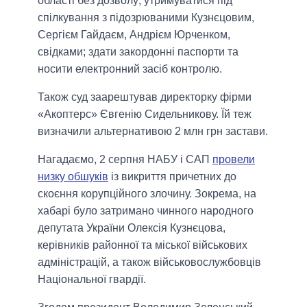
області без дозволу; утримуватися під
спілкування з підозрюваними Кузнєцовим,
Сергієм Гайдаєм, Андрієм Юрченком,
свідками; здати закордонні паспорти та
носити електронний засіб контролю.
Також суд заарештував директорку фірми
«Акоптерс» Євгенію Сидельникову. Їй теж
визначили альтернативою 2 млн грн застави.
Нагадаємо, 2 серпня НАБУ і САП
провели
низку обшуків
із викриття причетних до
скоєння корупційного злочину. Зокрема, на
хабарі було затримано чинного народного
депутата України Олексія Кузнєцова,
керівників районної та міської військових
адміністрацій, а також військовослужбовців
Національної гвардії.