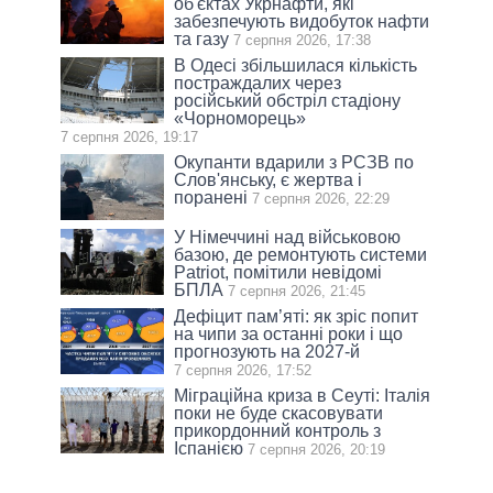
об'єктах Укрнафти, які
забезпечують видобуток нафти
та газу
7 серпня 2026, 17:38
В Одесі збільшилася кількість
постраждалих через
російський обстріл стадіону
«Чорноморець»
7 серпня 2026, 19:17
Окупанти вдарили з РСЗВ по
Слов'янську, є жертва і
поранені
7 серпня 2026, 22:29
У Німеччині над військовою
базою, де ремонтують системи
Patriot, помітили невідомі
БПЛА
7 серпня 2026, 21:45
Дефіцит пам’яті: як зріс попит
на чипи за останні роки і що
прогнозують на 2027-й
7 серпня 2026, 17:52
Міграційна криза в Сеуті: Італія
поки не буде скасовувати
прикордонний контроль з
Іспанією
7 серпня 2026, 20:19