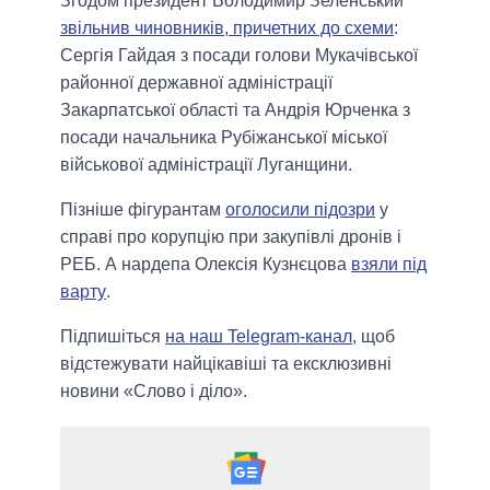
Згодом президент Володимир Зеленський
звільнив чиновників, причетних до схеми
:
Сергія Гайдая з посади голови Мукачівської
районної державної адміністрації
Закарпатської області та Андрія Юрченка з
посади начальника Рубіжанської міської
військової адміністрації Луганщини.
Пізніше фігурантам
оголосили підозри
у
справі про корупцію при закупівлі дронів і
РЕБ. А нардепа Олексія Кузнєцова
взяли під
варту
.
Підпишіться
на наш Telegram-канал
, щоб
відстежувати найцікавіші та ексклюзивні
новини «Слово і діло».