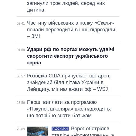
загинули троє людей, серед них
дитина
Частину військових з полку «Скеля»
02:41
почали переводити в інші підрозділи
– ЗМІ
Удари рф по портах можуть удвічі
01:59
скоротити експорт українського
зерна
Розвідка США припускає, що дрон,
00:57
знайдений біля літака України в
Лейпцигу, міг належати рф – WSJ
Перші виплати за програмою
23:56
«Пакунок школяра» вже надходять:
що потрібно знати батькам
Ворог обстріляв
ПІДСУМКИ
23:09
стадіон «Чорноморець», а