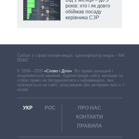
 за
років: хто і як довго
асть
обіймав посаду
керівника СЗР
Cуб'єкт у сфері онлайн-медіа. Ідентифікатор медіа – R40-
05063
© 2009—2026
«Слово і Діло»
.
Всі права захищені і
охороняються законом. Адміністрація сайту залишає за
собою право не погоджуватися з інформацією, яка
публікується на сайті, власниками або авторами якої є треті
особи.
УКР
РОС
ПРО НАС
КОНТАКТИ
ПРАВИЛА