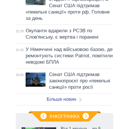
Сенат США підтримав
«пекельні санкції» проти рф. Головне
за день
Окупанти вдарили з РСЗВ по
22:29
Слов'янську, є жертва і поранені
У Німеччині над військовою базою, де
21:45
ремонтують системи Patriot, помітили
невідомі БПЛА
Сенат США підтримав
20:55
законопроєкт про «пекельні
санкції» проти росії
Більше новин
ІНФОГРАФІКА
Від 1 місяця – до 5