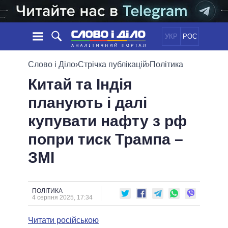
УКР
РОС
НОВИНИ
Слово і Діло
›
Стрічка публікацій
›
Політика
Китай та Індія
ОБIЦЯНКИ
СТРІЧКА
ПОЛІТИКА
планують і далі
ПОДІЇ
ЕКОНОМІКА
ПОЛIТИКИ
купувати нафту з рф
СТАТТІ
СУСПІЛЬСТВО
ІНФОГРАФІКА
ДУМКИ
СВІТ
УСІ ПОЛІТИКИ
попри тиск Трампа –
ОГЛЯДИ
ПРЕЗИДЕНТ І ОФІС
ЗМІ
ВІДЕО
ДАЙДЖЕСТИ
ВЕРХОВНА РАДА
ПІДТРИМАТИ
КАБІНЕТ МІНІСТРІВ
ГОЛОВИ ОБЛАДМІНІСТРАЦІЙ
ПОЛІТИКА
ПОРІВНЯННЯ ПОЛІТИКІВ
4 серпня 2025, 17:34
МЕРИ МІСТ
Читати російською
ВСІ ПЕРСОНИ