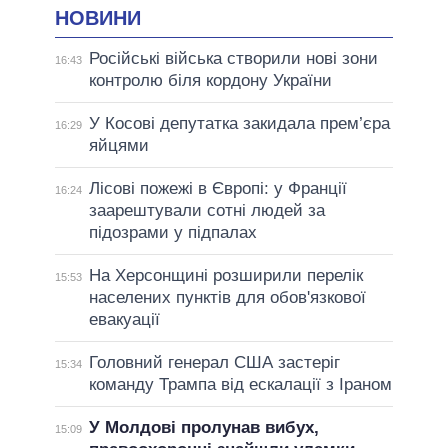
НОВИНИ
Російські війська створили нові зони
16:43
контролю біля кордону України
У Косові депутатка закидала прем’єра
16:29
яйцями
Лісові пожежі в Європі: у Франції
16:24
заарештували сотні людей за
підозрами у підпалах
На Херсонщині розширили перелік
15:53
населених пунктів для обов'язкової
евакуації
Головний генерал США застеріг
15:34
команду Трампа від ескалації з Іраном
У Молдові пролунав вибух,
15:09