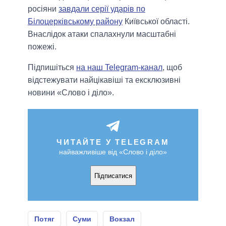
росіяни
завдали серії ударів по
Білоцерківському району
Київської області.
Внаслідок атаки спалахнули масштабні
пожежі.
Підпишіться
на наш Telegram-канал
, щоб
відстежувати найцікавіші та ексклюзивні
новини «Слово і діло».
ЧИТАЙТЕ У TELEGRAM
найважливіше від «Слово і діло»
Підписатися
Потяг
Суми
Вокзал