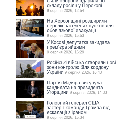
Сили оборони вдарили по
складу росіян у Перекопі
9 серпня 2026, 12:54
На Херсонщині розширили
перелік населених пунктів для
обов'язкової евакуації
9 серпня 2026, 15:53
У Косові депутатка закидала
прем’єра яйцями
9 серпня 2026, 16:29
Російські війська створили нові
зони контролю біля кордону
України
9 серпня 2026, 16:43
Партія Мадяра висунула
кандидата на президента
Угорщини
9 серпня 2026, 14:33
Головний генерал США
застеріг команду Трампа від
ескалації з Іраном
9 серпня 2026, 15:34