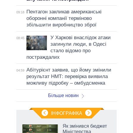
Пентагон закликав американські
09:18
оборонні компанії терміново
збільшити виробництво зброї
У Харкові внаслідок атаки
08:45
загинули люди, в Одесі
стало відомо про
постраждалих
Абітурієнт заявив, що йому змінили
04:59
результат НМТ: перевірка виявила
можливу підробку – омбудсменка
Більше новин
ІНФОГРАФІКА
 5
Як змінився бюджет
вго
Міністерства