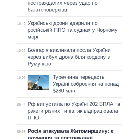
постраждалих через удар по
багатоповерхівці
Українські дрони вдарили по
10:42
російській ППО та суднах у Чорному
морі
Болгарія викликала посла України
10:22
через вибух дрона біля кордону з
Румунією
Туреччина передасть
10:09
Україні озброєння на понад
$280 млн
Рф випустила по Україні 202 БПЛА та
09:44
ракети різних типів: як відпрацювала
ППО
Росія атакувала Житомирщину: є
09:36
влучання та постраждалі