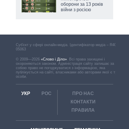
оборони за 13 років
війни з росією
Cуб'єкт у сфері онлайн-медіа. Ідентифікатор медіа – R40-
05063
© 2009—2026
«Слово і Діло»
.
Всі права захищені і
охороняються законом. Адміністрація сайту залишає за
собою право не погоджуватися з інформацією, яка
публікується на сайті, власниками або авторами якої є треті
особи.
УКР
РОС
ПРО НАС
КОНТАКТИ
ПРАВИЛА