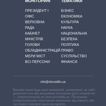
МОНІТОРИНГ
ТЕМАТИКИ
ПРЕЗИДЕНТ І
БІЗНЕС
ОФІС
ЕКОНОМІКА
ВЕРХОВНА
КУЛЬТУРА
РАДА
НАУКА
КАБІНЕТ
НАЦІОНАЛЬНА
МІНІСТРІВ
БЕЗПЕКА
ГОЛОВИ
ПОЛІТИКА
ОБЛАДМІНІСТРАЦІЙ
ПРАВО
МЕРИ МІСТ
СУСПІЛЬСТВО
ВСІ ПЕРСОНИ
ФІНАНСИ
info@slovoidilo.ua
Використання будь-яких матеріалів, розміщених на сайті,
дозволяється при вказуванні посилання (для інтернет-видань
— гіперпосилання) на www.slovoidilo.ua. Посилання
(гіперпосилання) обов’язкове незалежно від повного або
часткового використання матеріалів.