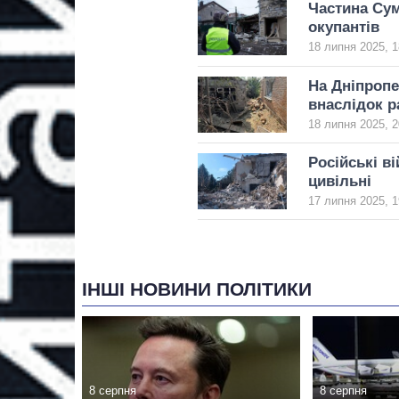
Частина Сум
окупантів
18 липня 2025, 1
На Дніпропе
внаслідок р
18 липня 2025, 2
Російські в
цивільні
17 липня 2025, 1
ІНШІ НОВИНИ ПОЛІТИКИ
8 серпня
8 серпня