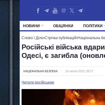
НОВИНИ
ОБIЦЯНКИ
ПОЛIТИКИ
УСІ ПОЛІТИКИ
ПРЕЗИДЕНТ І ОФ
Слово і Діло
›
Стрічка публікацій
›
Національна б
Російські війська вдари
Одесі, є загибла (оновл
НАЦІОНАЛЬНА БЕЗПЕКА
19 липня 2025, 08:27
Читати російською