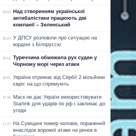
Над створенням української
19:03
антибалістики працюють дві
компанії – Зеленський
У ДПСУ розповіли про ситуацію на
18:23
кордоні з Білоруссю
Туреччина обмежила рух суден у
18:12
Чорному морі через атаки
Україна отримає від Сербії 2 мільйони
18:01
євро: на що спрямують
Маск не дає Україні використовувати
17:34
Starlink для ударів по рф і закликає до
угоди
На Сумщині помер чоловік, поранений
17:27
внаслідок ворожої атаки на ринок в