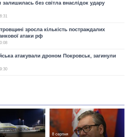
 залишилась без світла внаслідок удару
8:31
тровщині зросла кількість постраждалих
анкової атаки рф
0:08
ійська атакували дроном Покровськ, загинули
9:30
8 серпня