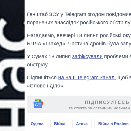
Генштаб ЗСУ у Telegram згодом повідомив
поранених внаслідок російського обстрілу
Нагадаємо, ввечері 18 липня російські оку
БПЛА «Шахед». Частина дронів була запущ
У Сумах 18 липня
зафіксували
проблеми з
обстрілу.
Підпишіться
на наш Telegram-канал
, щоб 
«Слово і діло».
ПІДПИСУЙТЕСЬ
та стежте за останніми новинами
Одеса
Війна
Атака
Війна з Росією