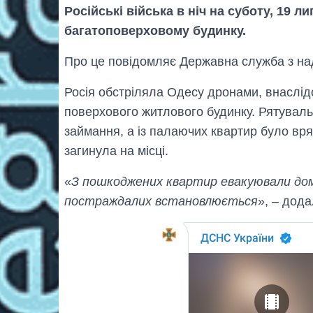
Російські війська в ніч на суботу, 19 л
багатоповерховому будинку.
Про це повідомляє Державна служба з на
Росія обстріляла Одесу дронами, внаслід
поверхового житлового будинку. Рятуваль
займання, а із палаючих квартир було вр
загинула на місці.
«
З пошкоджених квартир евакуювали дом
постраждалих встановлюється
», – дода