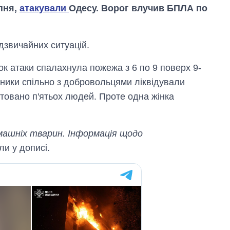
ипня,
атакували
Одесу. Ворог влучив БПЛА по
дзвичайних ситуацій.
ок атаки спалахнула пожежа з 6 по 9 поверх 9-
ники спільно з добровольцями ліквідували
ятовано п'ятьох людей. Проте одна жінка
ашніх тварин. Інформація щодо
Вісім масованих
ли у дописі.
ударів по Україні
за літо: Київ та
область стали
головною ціллю
рф