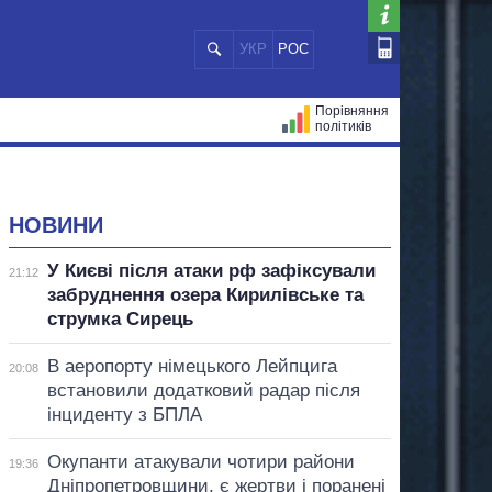
УКР
РОС
Порівняння
політиків
ЦІЙ
МЕРИ МІСТ
ВСІ ПЕРСОНИ
НОВИНИ
У Києві після атаки рф зафіксували
21:12
забруднення озера Кирилівське та
струмка Сирець
В аеропорту німецького Лейпцига
20:08
встановили додатковий радар після
інциденту з БПЛА
Окупанти атакували чотири райони
19:36
Дніпропетровщини, є жертви і поранені