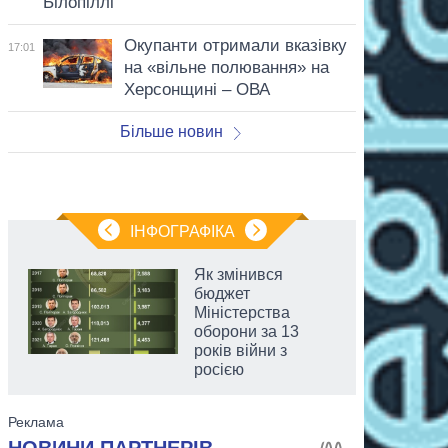
Білопіллі
Окупанти отримали вказівку
17:01
на «вільне полювання» на
Херсонщині – ОВА
Більше новин
ІНФОГРАФІКА
Як змінився
бюджет
Міністерства
оборони за 13
років війни з
росією