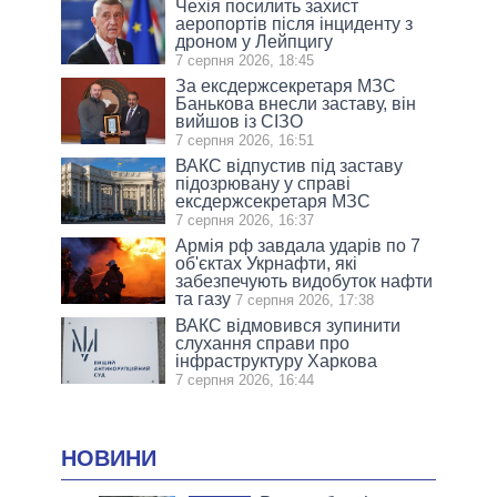
Чехія посилить захист
аеропортів після інциденту з
дроном у Лейпцигу
7 серпня 2026, 18:45
За ексдержсекретаря МЗС
Банькова внесли заставу, він
вийшов із СІЗО
7 серпня 2026, 16:51
ВАКС відпустив під заставу
підозрювану у справі
ексдержсекретаря МЗС
7 серпня 2026, 16:37
Армія рф завдала ударів по 7
об'єктах Укрнафти, які
забезпечують видобуток нафти
та газу
7 серпня 2026, 17:38
ВАКС відмовився зупинити
слухання справи про
інфраструктуру Харкова
7 серпня 2026, 16:44
НОВИНИ