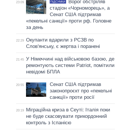
Ворог обстріляв
ПІДСУМКИ
23:09
стадіон «Чорноморець», а
Сенат США підтримав
«пекельні санкції» проти рф. Головне
за день
Окупанти вдарили з РСЗВ по
22:29
Слов'янську, є жертва і поранені
У Німеччині над військовою базою, де
21:45
ремонтують системи Patriot, помітили
невідомі БПЛА
Сенат США підтримав
20:55
законопроєкт про «пекельні
санкції» проти росії
Міграційна криза в Сеуті: Італія поки
20:19
не буде скасовувати прикордонний
контроль з Іспанією