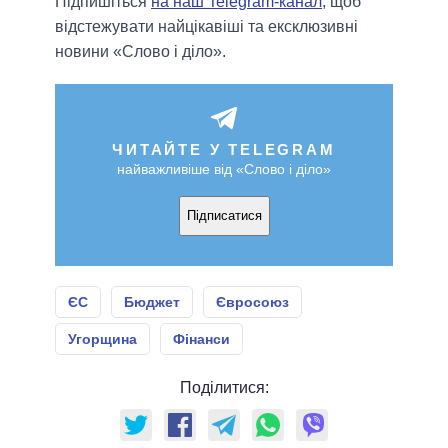
Підпишіться
на наш Telegram-канал
, щоб
відстежувати найцікавіші та ексклюзивні
новини «Слово і діло».
ЧИТАЙТЕ У TELEGRAM
найважливіше від «Слово і діло»
Підписатися
ЄС
Бюджет
Євросоюз
Угорщина
Фінанси
Поділитися: