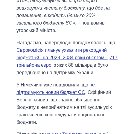
«Тож, підсумовуючи всі ці фактори і
враховуючи частину бюджету, що йде на
погашення, виходить близько 20%
загального бюджету ЄС»
, – повідомив
угорський міністр.
Нагадаємо, напередоднi повiдомлялось, що
Єврокомісія планує ухвалити рекордний
бюджет ЄС на 2028–2034 роки обсягом 1,717
трильйона євро
, з яких 88 мільярдів було
передбачено на підтримку України.
У Німеччині уже повiдомили, що
не
підтримують новий бюджет ЄС
. Офіційний
Берлін заявив, що значне збільшення
бюджету є неприйнятним на тлі зусиль усіх
країн-членів консолідувати національні
бюджети.