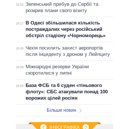
Зеленський прибув до Сербії та
19:52
розкрив плани свого візиту
В Одесі збільшилася кількість
19:17
постраждалих через російський
обстріл стадіону «Чорноморець»
Чехія посилить захист аеропортів
18:45
після інциденту з дроном у Лейпцигу
Міжнародні резерви України
18:09
скоротилися у липні
База ФСБ та 6 суден «тіньового
18:05
флоту»: СБС атакували понад 100
ворожих цілей росіян
Більше новин
ІНФОГРАФІКА