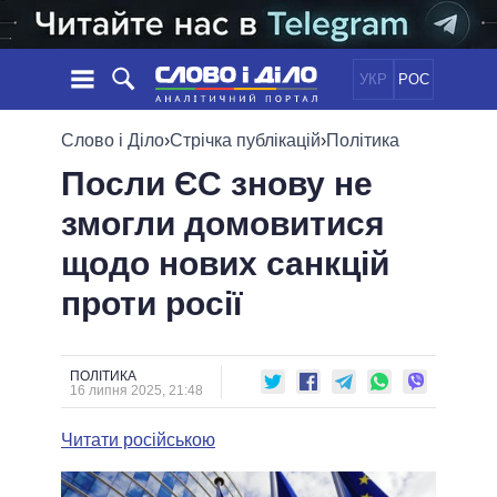
УКР
РОС
НОВИНИ
Слово і Діло
›
Стрічка публікацій
›
Політика
Посли ЄС знову не
ОБIЦЯНКИ
СТРІЧКА
ПОЛІТИКА
змогли домовитися
ПОДІЇ
ЕКОНОМІКА
ПОЛIТИКИ
щодо нових санкцій
СТАТТІ
СУСПІЛЬСТВО
ІНФОГРАФІКА
ДУМКИ
СВІТ
УСІ ПОЛІТИКИ
проти росії
ОГЛЯДИ
ПРЕЗИДЕНТ І ОФІС
ВІДЕО
ДАЙДЖЕСТИ
ВЕРХОВНА РАДА
ПОЛІТИКА
ПІДТРИМАТИ
КАБІНЕТ МІНІСТРІВ
16 липня 2025, 21:48
ГОЛОВИ ОБЛАДМІНІСТРАЦІЙ
ПОРІВНЯННЯ ПОЛІТИКІВ
Читати російською
МЕРИ МІСТ
ВСІ ПЕРСОНИ