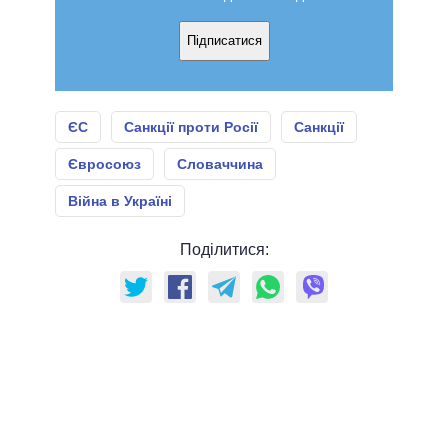
Підписатися
ЄС
Санкції проти Росії
Санкції
Євросоюз
Словаччина
Війна в Україні
Поділитися: