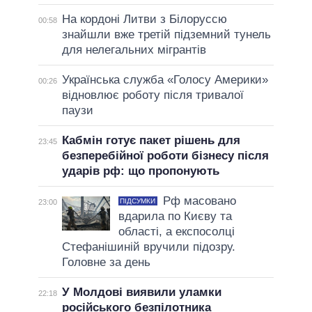
На кордоні Литви з Білоруссю
00:58
знайшли вже третій підземний тунель
для нелегальних мігрантів
Українська служба «Голосу Америки»
00:26
відновлює роботу після тривалої
паузи
Кабмін готує пакет рішень для
23:45
безперебійної роботи бізнесу після
ударів рф: що пропонують
Рф масовано
ПІДСУМКИ
23:00
вдарила по Києву та
області, а експосолці
Стефанішиній вручили підозру.
Головне за день
У Молдові виявили уламки
22:18
російського безпілотника