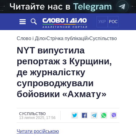
УКР
РОС
НОВИНИ
Слово і Діло
›
Стрічка публікацій
›
Суспільство
NYT випустила
ОБIЦЯНКИ
СТРІЧКА
ПОЛІТИКА
репортаж з Курщини,
ПОДІЇ
ЕКОНОМІКА
ПОЛIТИКИ
де журналістку
СТАТТІ
СУСПІЛЬСТВО
ІНФОГРАФІКА
ДУМКИ
СВІТ
УСІ ПОЛІТИКИ
супроводжували
ОГЛЯДИ
ПРЕЗИДЕНТ І ОФІС
бойовики «Ахмату»
ВІДЕО
ДАЙДЖЕСТИ
ВЕРХОВНА РАДА
ПІДТРИМАТИ
КАБІНЕТ МІНІСТРІВ
ГОЛОВИ ОБЛАДМІНІСТРАЦІЙ
СУСПІЛЬСТВО
ПОРІВНЯННЯ ПОЛІТИКІВ
13 липня 2025, 17:56
МЕРИ МІСТ
Читати російською
ВСІ ПЕРСОНИ