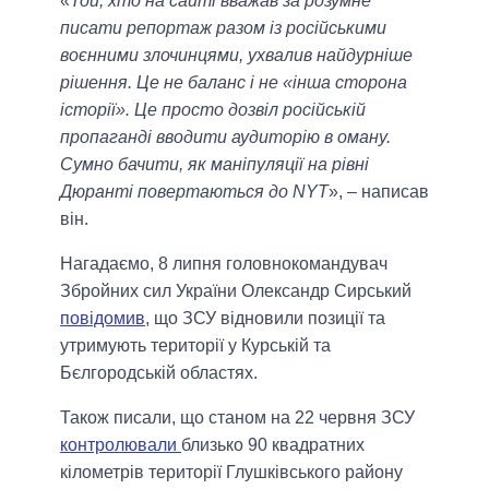
«
Той, хто на сайті вважав за розумне
писати репортаж разом із російськими
воєнними злочинцями, ухвалив найдурніше
рішення. Це не баланс і не «інша сторона
історії». Це просто дозвіл російській
пропаганді вводити аудиторію в оману.
Сумно бачити, як маніпуляції на рівні
Дюранті повертаються до NYT
», – написав
він.
Нагадаємо, 8 липня головнокомандувач
Збройних сил України Олександр Сирський
повідомив
, що ЗСУ відновили позиції та
утримують території у Курській та
Бєлгородській областях.
Також писали, що станом на 22 червня ЗСУ
контролювали
близько 90 квадратних
кілометрів території Глушківського району