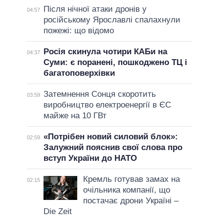
Після нічної атаки дронів у
04:57
російському Ярославлі спалахнули
пожежі: що відомо
Росія скинула чотири КАБи на
04:37
Суми: є поранені, пошкоджено ТЦ і
багатоповерхівки
Затемнення Сонця скоротить
03:59
виробництво електроенергії в ЄС
майже на 10 ГВт
«Потрібен новий силовий блок»:
02:59
Залужний пояснив свої слова про
вступ України до НАТО
Кремль готував замах на
02:15
очільника компанії, що
постачає дрони Україні –
Die Zeit