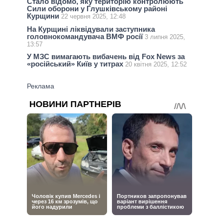
Стало відомо, яку територію контролюють
Сили оборони у Глушківському районі
Курщини
22 червня 2025, 12:48
На Курщині ліквідували заступника
головнокомандувача ВМФ росії
3 липня 2025,
13:57
У МЗС вимагають вибачень від Fox News за
«російський» Київ у титрах
20 квітня 2025, 12:52