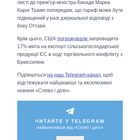
листі до прем’єр-міністра Канади Марка
Карні Трамп попередив, що тариф може бути
підвищений у разі дзеркальної відповіді з
боку Оттави.
Крім цього, США
погрожували
запровадити
17% мита на експорт сільськогосподарської
продукції ЄС в ході торгівельного конфлікту з
Брюсселем.
Підпишіться
на наш Telegram-канал
, щоб
відстежувати найцікавіші та ексклюзивні
новини «Слово і діло».
ЧИТАЙТЕ У TELEGRAM
найважливіше від «Слово і діло»