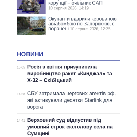
корупції – очільник САП
10 серпня 2026, 14:19
Окупанти вдарили керованою
авіабомбою по Запоріжжю, є
поранені
10 серпня 2026, 12:35
НОВИНИ
Росія з квітня призупинила
15:05
виробництво ракет «Кинджал» та
Х-32 – Скібіцький
СБУ затримала чергових агентів рф,
14:58
які активували десятки Starlink для
ворога
Верховний суд відпустив під
14:41
умовний строк ексголову села на
Сумщині