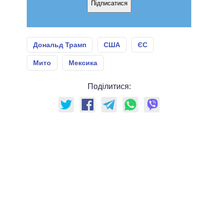
Підписатися
Дональд Трамп
США
ЄС
Мито
Мексика
Поділитися: