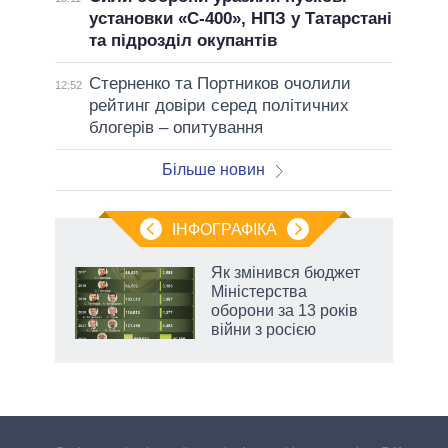
установки «С-400», НПЗ у Татарстані
та підрозділ окупантів
Стерненко та Портников очолили
12:52
рейтинг довіри серед політичних
блогерів – опитування
Більше новин
ІНФОГРАФІКА
 як
Як змінився бюджет
и за
Міністерства
оборони за 13 років
2027-
війни з росією