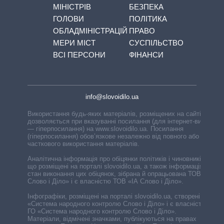
МІНІСТРІВ
БЕЗПЕКА
ГОЛОВИ
ПОЛІТИКА
ОБЛАДМІНІСТРАЦІЙ
ПРАВО
МЕРИ МІСТ
СУСПІЛЬСТВО
ВСІ ПЕРСОНИ
ФІНАНСИ
info@slovoidilo.ua
Використання будь-яких матеріалів, розміщених на сайті,
дозволяється при вказуванні посилання (для інтернет-видань
— гіперпосилання) на www.slovoidilo.ua. Посилання
(гіперпосилання) обов’язкове незалежно від повного або
часткового використання матеріалів.
Аналітична інформація про обіцянки політиків і чиновників,
що розміщені на порталі slovoidilo.ua, а також інформація про
стан виконання цих обіцянок, зібрана й опрацьована ТОВ «ІА
Слово і Діло» і є власністю ТОВ «ІА Слово і Діло».
Інфографіки, розміщені на порталі slovoidilo.ua, створені ГО
«Система народного контролю Слово і Діло» і є власністю
ГО «Система народного контролю Слово і Діло».
Матеріали, відмічені значками, публікуються на правах