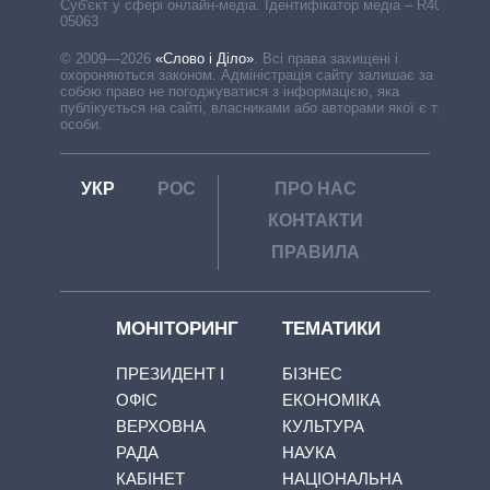
Cуб'єкт у сфері онлайн-медіа. Ідентифікатор медіа – R40-
05063
© 2009—2026
«Слово і Діло»
.
Всі права захищені і
охороняються законом. Адміністрація сайту залишає за
собою право не погоджуватися з інформацією, яка
публікується на сайті, власниками або авторами якої є треті
особи.
УКР
РОС
ПРО НАС
КОНТАКТИ
ПРАВИЛА
МОНІТОРИНГ
ТЕМАТИКИ
ПРЕЗИДЕНТ І
БІЗНЕС
ОФІС
ЕКОНОМІКА
ВЕРХОВНА
КУЛЬТУРА
РАДА
НАУКА
КАБІНЕТ
НАЦІОНАЛЬНА