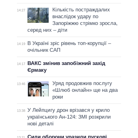
Кількість постраждалих
14:27
внаслідок удару по
Запоріжжю стрімко зросла,
серед них – діти
В Україні зріс рівень топ-корупції –
14:19
очільник САП
ВАКС змінив запобіжний захід
14:17
Єрмаку
Уряд продовжив послугу
13:46
«Шлюб онлайн» ще на два
роки
У Лейпцигу дрон врізався у крило
13:38
українського Ан-124: ЗМІ розкрили
нові деталі
Сили оборони уразили пускові
13:11