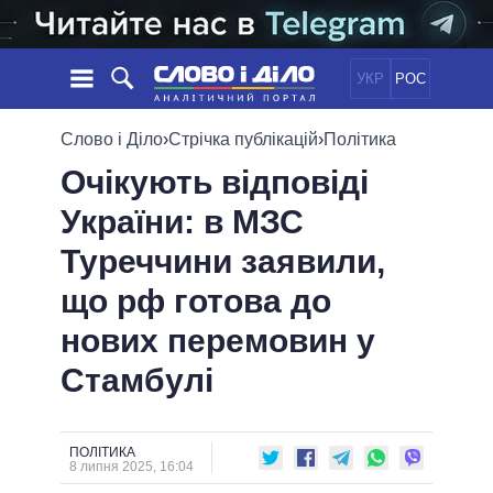
УКР
РОС
НОВИНИ
Слово і Діло
›
Стрічка публікацій
›
Політика
Очікують відповіді
ОБIЦЯНКИ
СТРІЧКА
ПОЛІТИКА
України: в МЗС
ПОДІЇ
ЕКОНОМІКА
ПОЛIТИКИ
Туреччини заявили,
СТАТТІ
СУСПІЛЬСТВО
ІНФОГРАФІКА
ДУМКИ
СВІТ
УСІ ПОЛІТИКИ
що рф готова до
ОГЛЯДИ
ПРЕЗИДЕНТ І ОФІС
нових перемовин у
ВІДЕО
ДАЙДЖЕСТИ
ВЕРХОВНА РАДА
Стамбулі
ПІДТРИМАТИ
КАБІНЕТ МІНІСТРІВ
ГОЛОВИ ОБЛАДМІНІСТРАЦІЙ
ПОРІВНЯННЯ ПОЛІТИКІВ
МЕРИ МІСТ
ПОЛІТИКА
8 липня 2025, 16:04
ВСІ ПЕРСОНИ