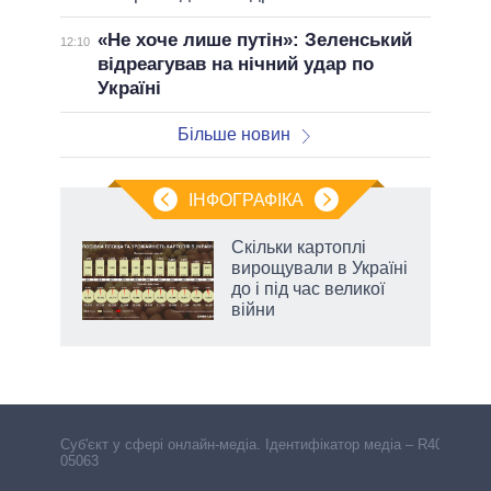
«Не хоче лише путін»: Зеленський
12:10
відреагував на нічний удар по
Україні
Більше новин
ІНФОГРАФІКА
жет
Скільки картоплі
вирощували в Україні
ків
до і під час великої
війни
Cуб'єкт у сфері онлайн-медіа. Ідентифікатор медіа – R40-
05063