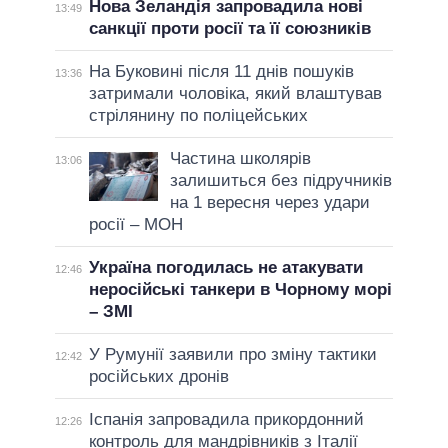
Нова Зеландія запровадила нові
13:49
санкції проти росії та її союзників
На Буковині після 11 днів пошуків
13:36
затримали чоловіка, який влаштував
стрілянину по поліцейських
Частина школярів
13:06
залишиться без підручників
на 1 вересня через удари
росії – МОН
Україна погодилась не атакувати
12:46
неросійські танкери в Чорному морі
– ЗМІ
У Румунії заявили про зміну тактики
12:42
російських дронів
Іспанія запровадила прикордонний
12:26
контроль для мандрівників з Італії