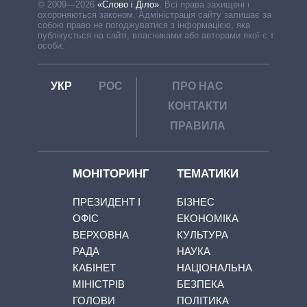
© 2009—2026
«Слово і Діло»
.
Всі права захищені і
охороняються законом. Адміністрація сайту залишає за
собою право не погоджуватися з інформацією, яка
публікується на сайті, власниками або авторами якої є треті
особи.
УКР
РОС
ПРО НАС
КОНТАКТИ
ПРАВИЛА
МОНІТОРИНГ
ТЕМАТИКИ
ПРЕЗИДЕНТ І
БІЗНЕС
ОФІС
ЕКОНОМІКА
ВЕРХОВНА
КУЛЬТУРА
РАДА
НАУКА
КАБІНЕТ
НАЦІОНАЛЬНА
МІНІСТРІВ
БЕЗПЕКА
ГОЛОВИ
ПОЛІТИКА