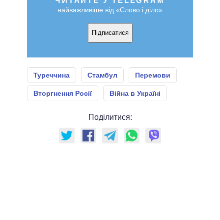
ЧИТАЙТЕ У TELEGRAM
найважливіше від «Слово і діло»
Підписатися
Туреччина
Стамбул
Перемови
Вторгнення Росії
Війна в Україні
Поділитися: