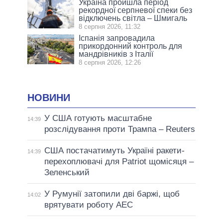
Україна пройшла період
рекордної серпневої спеки без
відключень світла – Шмигаль
8 серпня 2026, 11:32
Іспанія запровадила
прикордонний контроль для
мандрівників з Італії
8 серпня 2026, 12:26
НОВИНИ
У США готують масштабне
14:39
розслідування проти Трампа – Reuters
США постачатимуть Україні ракети-
14:39
перехоплювачі для Patriot щомісяця –
Зеленський
У Румунії затопили дві баржі, щоб
14:02
врятувати роботу АЕС