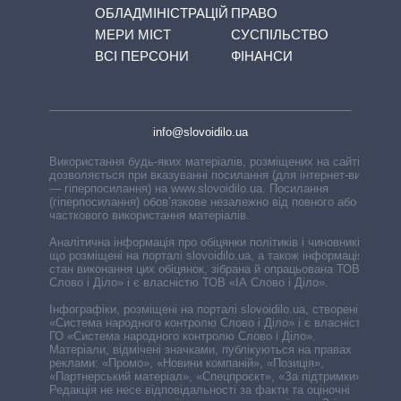
ОБЛАДМІНІСТРАЦІЙ
ПРАВО
МЕРИ МІСТ
СУСПІЛЬСТВО
ВСІ ПЕРСОНИ
ФІНАНСИ
info@slovoidilo.ua
Використання будь-яких матеріалів, розміщених на сайті,
дозволяється при вказуванні посилання (для інтернет-видань
— гіперпосилання) на www.slovoidilo.ua. Посилання
(гіперпосилання) обов’язкове незалежно від повного або
часткового використання матеріалів.
Аналітична інформація про обіцянки політиків і чиновників,
що розміщені на порталі slovoidilo.ua, а також інформація про
стан виконання цих обіцянок, зібрана й опрацьована ТОВ «ІА
Слово і Діло» і є власністю ТОВ «ІА Слово і Діло».
Інфографіки, розміщені на порталі slovoidilo.ua, створені ГО
«Система народного контролю Слово і Діло» і є власністю
ГО «Система народного контролю Слово і Діло».
Матеріали, відмічені значками, публікуються на правах
реклами: «Промо», «Новини компаній», «Позиція»,
«Партнерський матеріал», «Спецпроєкт», «За підтримки».
Редакція не несе відповідальності за факти та оціночні