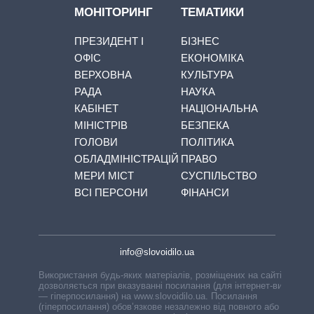
МОНІТОРИНГ
ТЕМАТИКИ
ПРЕЗИДЕНТ І
БІЗНЕС
ОФІС
ЕКОНОМІКА
ВЕРХОВНА
КУЛЬТУРА
РАДА
НАУКА
КАБІНЕТ
НАЦІОНАЛЬНА
МІНІСТРІВ
БЕЗПЕКА
ГОЛОВИ
ПОЛІТИКА
ОБЛАДМІНІСТРАЦІЙ
ПРАВО
МЕРИ МІСТ
СУСПІЛЬСТВО
ВСІ ПЕРСОНИ
ФІНАНСИ
info@slovoidilo.ua
Використання будь-яких матеріалів, розміщених на сайті,
дозволяється при вказуванні посилання (для інтернет-видань
— гіперпосилання) на www.slovoidilo.ua. Посилання
(гіперпосилання) обов’язкове незалежно від повного або