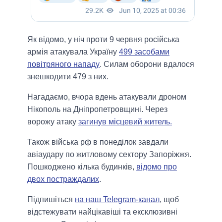
Як відомо, у ніч проти 9 червня російська
армія атакувала Україну
499 засобами
повітряного нападу
. Силам оборони вдалося
знешкодити 479 з них.
Нагадаємо, вчора вдень атакували дроном
Нікополь на Дніпропетровщині. Через
ворожу атаку
загинув місцевий житель.
Також війська рф в понеділок завдали
авіаудару по житловому сектору Запоріжжя.
Пошкоджено кілька будинків,
відомо про
двох постраждалих
.
Підпишіться
на наш Telegram-канал
, щоб
відстежувати найцікавіші та ексклюзивні