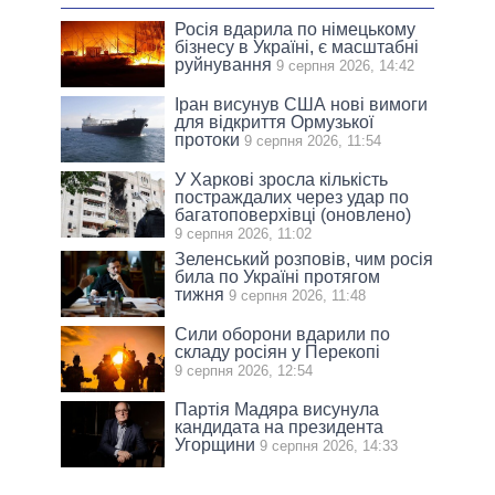
Росія вдарила по німецькому
бізнесу в Україні, є масштабні
руйнування
9 серпня 2026, 14:42
Іран висунув США нові вимоги
для відкриття Ормузької
протоки
9 серпня 2026, 11:54
У Харкові зросла кількість
постраждалих через удар по
багатоповерхівці (оновлено)
9 серпня 2026, 11:02
Зеленський розповів, чим росія
била по Україні протягом
тижня
9 серпня 2026, 11:48
Сили оборони вдарили по
складу росіян у Перекопі
9 серпня 2026, 12:54
Партія Мадяра висунула
кандидата на президента
Угорщини
9 серпня 2026, 14:33