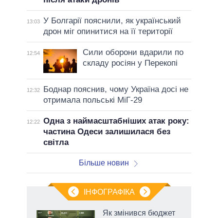
У Болгарії пояснили, як український
13:03
дрон міг опинитися на її території
Сили оборони вдарили по
12:54
складу росіян у Перекопі
Боднар пояснив, чому Україна досі не
12:32
отримала польські МіГ-29
Одна з наймасштабніших атак року:
12:22
частина Одеси залишилася без
світла
Більше новин
ІНФОГРАФІКА
Як змінився бюджет