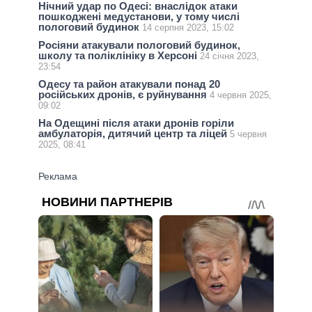
Нічний удар по Одесі: внаслідок атаки
пошкоджені медустанови, у тому числі
пологовий будинок
14 серпня 2023, 15:02
Росіяни атакували пологовий будинок,
школу та поліклініку в Херсоні
24 січня 2023,
23:54
Одесу та район атакували понад 20
російських дронів, є руйнування
4 червня 2025,
09:02
На Одещині після атаки дронів горіли
амбулаторія, дитячий центр та ліцей
5 червня
2025, 08:41