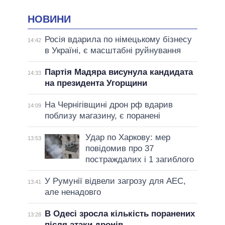
НОВИНИ
Росія вдарила по німецькому бізнесу
14:42
в Україні, є масштабні руйнування
Партія Мадяра висунула кандидата
14:33
на президента Угорщини
На Чернігівщині дрон рф вдарив
14:09
поблизу магазину, є поранені
Удар по Харкову: мер
13:53
повідомив про 37
постраждалих і 1 загиблого
У Румунії відвели загрозу для АЕС,
13:41
але ненадовго
В Одесі зросла кількість поранених
13:28
після атаки дронів