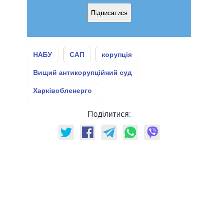
Підписатися
НАБУ
САП
корупція
Вищий антикорупційний суд
Харківобленерго
Поділитися: