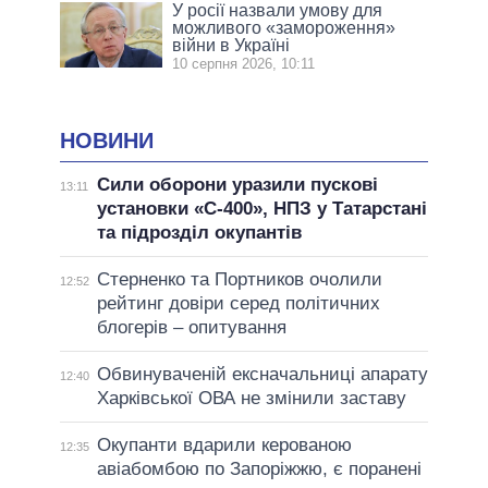
У росії назвали умову для
можливого «замороження»
війни в Україні
10 серпня 2026, 10:11
НОВИНИ
Сили оборони уразили пускові
13:11
установки «С-400», НПЗ у Татарстані
та підрозділ окупантів
Стерненко та Портников очолили
12:52
рейтинг довіри серед політичних
блогерів – опитування
Обвинуваченій ексначальниці апарату
12:40
Харківської ОВА не змінили заставу
Окупанти вдарили керованою
12:35
авіабомбою по Запоріжжю, є поранені