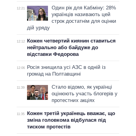
Один рік для Кабміну: 28%
12:21
українців називають цей
строк достатнім для оцінки
дій уряду
Кожен четвертий киянин ставиться
12:12
нейтрально або байдуже до
відставки Федорова
Росія знищила усі АЗС в одній із
12:06
громад на Полтавщині
Стало відомо, як українці
11:39
оцінюють участь блогерів у
протестних акціях
Кожен третій українець вважає, що
11:35
зміна головкома відбулася під
тиском протестів