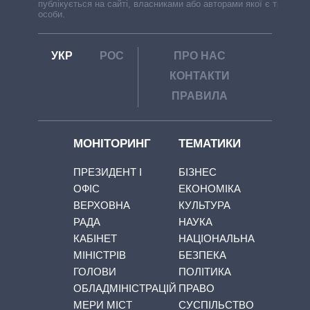
публікується на сайті, власниками або авторами якої є треті
особи.
УКР
РОС
ПРО НАС
КОНТАКТИ
ПРАВИЛА
МОНІТОРИНГ
ТЕМАТИКИ
ПРЕЗИДЕНТ І
БІЗНЕС
ОФІС
ЕКОНОМІКА
ВЕРХОВНА
КУЛЬТУРА
РАДА
НАУКА
КАБІНЕТ
НАЦІОНАЛЬНА
МІНІСТРІВ
БЕЗПЕКА
ГОЛОВИ
ПОЛІТИКА
ОБЛАДМІНІСТРАЦІЙ
ПРАВО
МЕРИ МІСТ
СУСПІЛЬСТВО