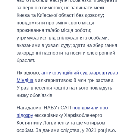
нього поклали наступні обов'язки: прибувати
за першою вимогою; не залишати межі
Києва та Київської області без дозволу;
повідомляти про зміну свого місця
проживання та/або місця роботи;
утримуватися від спілкування з особами,
вказаними в ухвалі суду; здати на зберігання
закордонні паспорти та носити електронний
браслет.
Як відомо,
антикорупційний суд заарештував
Міндіча
з альтернативою 8 млн грн застави.
У разі внесення коштів на нього покладуть
низку обов'язків.
Нагадаємо, НАБУ і САП
повідомили про
підозру
екскерівнику Харківобленерго
Костянтину Логвиненку та ще чотирьом
особам. За даними слідства, у 2021 році в.о.