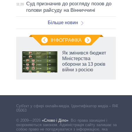
Суд призначив до розгляду позов до
11:20
голови райсуду на Вінниччині
Більше новин
ІНФОГРАФІКА
Як змінився бюджет
раїні
Міністерства
ої
оборони за 13 років
війни з росією
Cуб'єкт у сфері онлайн-медіа. Ідентифікатор медіа – R40-
05063
© 2009—2026
«Слово і Діло»
.
Всі права захищені і
охороняються законом. Адміністрація сайту залишає за
собою право не погоджуватися з інформацією, яка