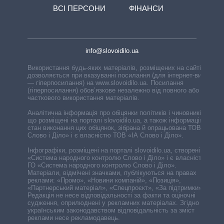
ВСІ ПЕРСОНИ
ФІНАНСИ
info@slovoidilo.ua
Використання будь-яких матеріалів, розміщених на сайті,
дозволяється при вказуванні посилання (для інтернет-видань
— гіперпосилання) на www.slovoidilo.ua. Посилання
(гіперпосилання) обов’язкове незалежно від повного або
часткового використання матеріалів.
Аналітична інформація про обіцянки політиків і чиновників,
що розміщені на порталі slovoidilo.ua, а також інформація про
стан виконання цих обіцянок, зібрана й опрацьована ТОВ «ІА
Слово і Діло» і є власністю ТОВ «ІА Слово і Діло».
Інфографіки, розміщені на порталі slovoidilo.ua, створені ГО
«Система народного контролю Слово і Діло» і є власністю
ГО «Система народного контролю Слово і Діло».
Матеріали, відмічені значками, публікуються на правах
реклами: «Промо», «Новини компаній», «Позиція»,
«Партнерський матеріал», «Спецпроєкт», «За підтримки».
Редакція не несе відповідальності за факти та оціночні
судження, оприлюднені у рекламних матеріалах. Згідно з
українським законодавством відповідальність за зміст
реклами несе рекламодавець.