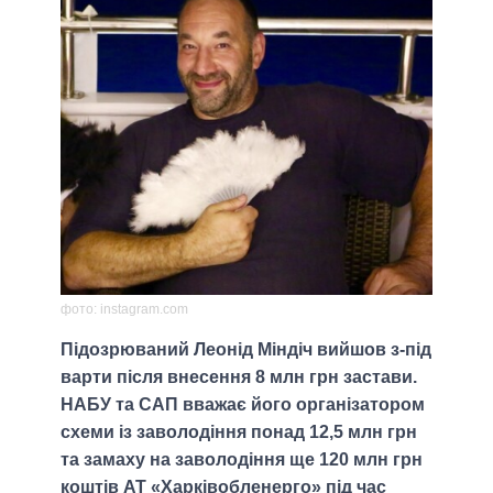
фото: instagram.com
Підозрюваний Леонід Міндіч вийшов з-під
варти після внесення 8 млн грн застави.
НАБУ та САП вважає його організатором
схеми із заволодіння понад 12,5 млн грн
та замаху на заволодіння ще 120 млн грн
коштів АТ «Харківобленерго» під час