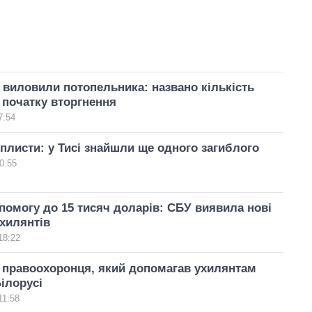
у виловили потопельника: названо кількість
 початку вторгнення
7:54
еплисти: у Тисі знайшли ще одного загиблого
0:55
помогу до 15 тисяч доларів: СБУ виявила нові
хилянтів
18:22
 правоохоронця, який допомагав ухилянтам
Білорусі
11:58