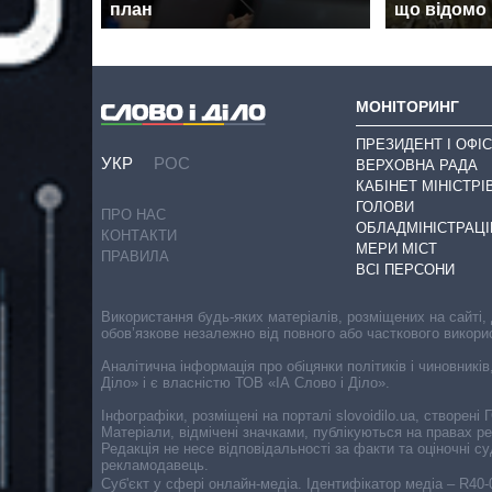
план
що відомо
МОНІТОРИНГ
ПРЕЗИДЕНТ І ОФІС
УКР
РОС
ВЕРХОВНА РАДА
КАБІНЕТ МІНІСТРІ
ГОЛОВИ
ПРО НАС
ОБЛАДМІНІСТРАЦІ
КОНТАКТИ
МЕРИ МІСТ
ПРАВИЛА
ВСІ ПЕРСОНИ
Використання будь-яких матеріалів, розміщених на сайті,
обов’язкове незалежно від повного або часткового викори
Аналітична інформація про обіцянки політиків і чиновників
Діло» і є власністю ТОВ «ІА Слово і Діло».
Інфографіки, розміщені на порталі slovoidilo.ua, створен
Матеріали, відмічені значками, публікуються на правах р
Редакція не несе відповідальності за факти та оціночні 
рекламодавець.
Cуб'єкт у сфері онлайн-медіа. Ідентифікатор медіа – R40