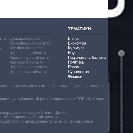
ТЕМАТИКИ
асть
Сумська область
Бізнес
Тернопільська область
Економіка
ь
Харківська область
Культура
Херсонська область
Наука
Хмельницька область
Національна безпека
Черкаська область
Політика
Чернівецька область
Право
Чернігівська область
Суспільство
Фінанси
лання) на www.slovoidilo.ua. Посилання (гіперпосилання)
онання цих обіцянок, зібрана й опрацьована ТОВ «ІА Слово і
ма народного контролю Слово і Діло».
», «Спецпроєкт», «За підтримки».
онодавством відповідальність за зміст реклами несе