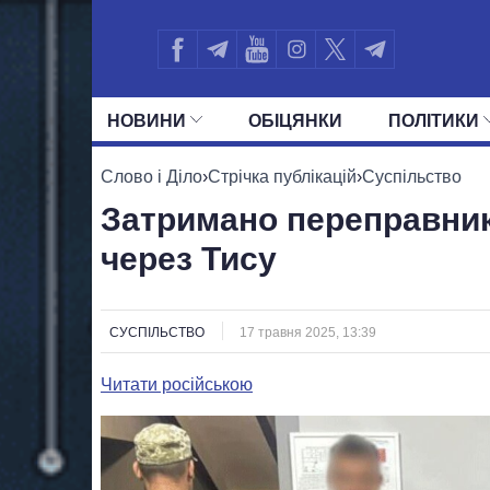
НОВИНИ
ОБIЦЯНКИ
ПОЛIТИКИ
УСІ ПОЛІТИКИ
ПРЕЗИДЕНТ І ОФ
Слово і Діло
›
Стрічка публікацій
›
Суспільство
Затримано переправник
через Тису
СУСПІЛЬСТВО
17 травня 2025, 13:39
Читати російською