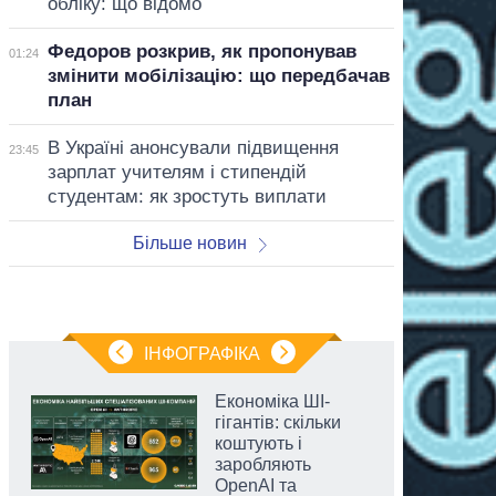
обліку: що відомо
Федоров розкрив, як пропонував
01:24
змінити мобілізацію: що передбачав
план
В Україні анонсували підвищення
23:45
зарплат учителям і стипендій
студентам: як зростуть виплати
Більше новин
ІНФОГРАФІКА
Економіка ШІ-
гігантів: скільки
коштують і
заробляють
OpenAI та