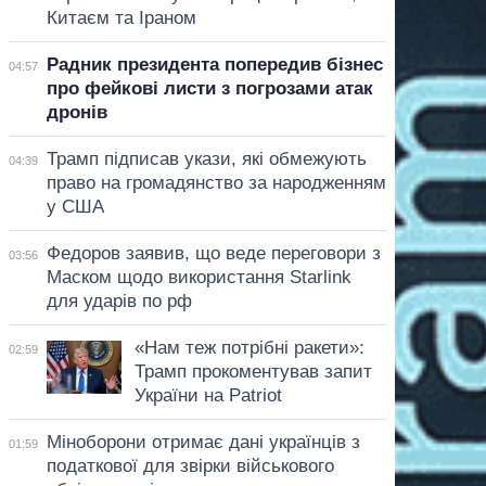
Китаєм та Іраном
Радник президента попередив бізнес
04:57
про фейкові листи з погрозами атак
дронів
Трамп підписав укази, які обмежують
04:39
право на громадянство за народженням
у США
Федоров заявив, що веде переговори з
03:56
Маском щодо використання Starlink
для ударів по рф
«Нам теж потрібні ракети»:
02:59
Трамп прокоментував запит
України на Patriot
Міноборони отримає дані українців з
01:59
податкової для звірки військового