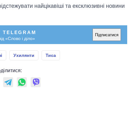
відстежувати найцікавіші та ексклюзивні новини
У TELEGRAM
Підписатися
ід «Слово і діло»
і
Ухилянти
Тиса
ділитися: