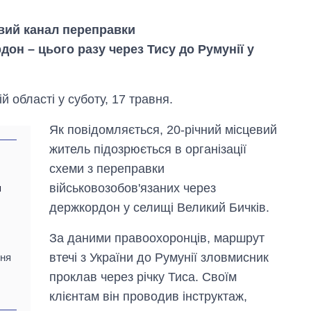
овий канал переправки
дон – цього разу через Тису до Румунії у
 області у суботу, 17 травня.
Як повідомляється, 20-річний місцевий
житель підозрюється в організації
схеми з переправки
військовозобов'язаних через
м
держкордон у селищі Великий Бичків.
За даними правоохоронців, маршрут
Вісім масованих
втечі з України до Румунії зловмисник
ння
ударів по Україні
проклав через річку Тиса. Своїм
за літо: Київ та
область стали
клієнтам він проводив інструктаж,
головною ціллю