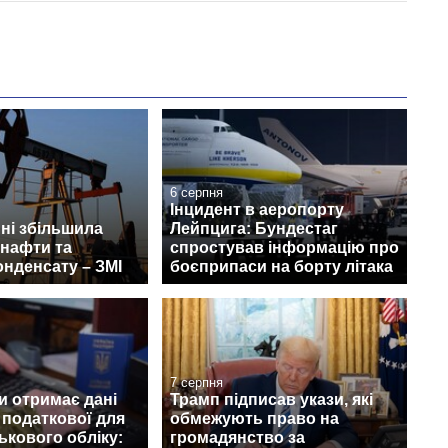
6 серпня
Інцидент в аеропорту
пні збільшила
Лейпцига: Бундестаг
 нафти та
спростував інформацію про
онденсату – ЗМІ
боєприпаси на борту літака
7 серпня
и отримає дані
Трамп підписав укази, які
з податкової для
обмежують право на
ськового обліку:
громадянство за