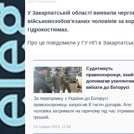
фото Нацполіція
У Закарпатській області виявили черг
військовозобов'язаних чоловіків за кор
гідрокостюмах.
Про це повідомили у ГУ НП в Закарпатській
Судитимуть
правоохоронця, який
допомагав ухилянта
виїхати до Білорусі
За переправку з України до Білорусі
правоохоронець запросив 8 тисяч доларів. Але
чоловіка затримали на гарячому під час отрима
грошей.
14 травня 2025, 11:58