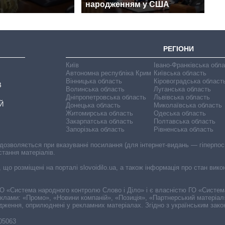
народженням у США
РЕГІОНИ
Київ
Івано-Франківська обл
Автономна республіка Крим
Київська область
Вінницька область
Кіровоградська област
В
Волинська область
Луганська область
Дніпропетровська область
Львівська область
Й
Донецька область
Миколаївська область
Житомирська область
Одеська область
Закарпатська область
Полтавська область
Запорізька область
Рівненська область
 дозволяється при вказуванні посилання (для інтернет-видань — гіперпоси
стання матеріалів.
, що розміщені на порталі slovoidilo.ua, а також інформація про стан вик
і ГО «Система народного контролю Слово і Діло» і є власністю ГО «Систе
еклами: «Промо», «Новини компаній», «Позиція», «Партнерський матеріал
судження, оприлюднені у рекламних матеріалах. Згідно з українським зак
-05063