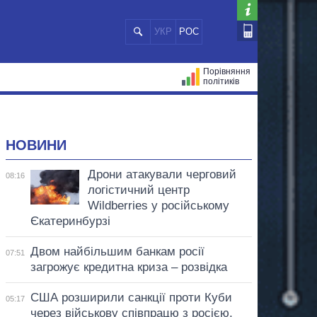
УКР
РОС
Порівняння
політиків
ЦІЙ
МЕРИ МІСТ
ВСІ ПЕРСОНИ
НОВИНИ
Дрони атакували черговий
08:16
логістичний центр
Wildberries у російському
Єкатеринбурзі
Двом найбільшим банкам росії
07:51
загрожує кредитна криза – розвідка
США розширили санкції проти Куби
05:17
через військову співпрацю з росією,