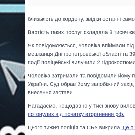
близькість до кордону, звідки останні сам
Вартість таких послуг складала 8 тисяч єв
Як повідомляється, чоловіка впіймали під
мешканця Дніпропетровської області та 39
події поліцейські вилучили 2 гідрокостюми
Чоловіка затримали та повідомили йому пр
України. Суд обрав йому запобіжний захід
внесення застави.
Нагадаємо, нещодавно у Тисі знову вило
потонулих від початку вторгнення рф.
Цього тижня поліція та СБУ викрила
ще п