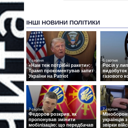
ІНШІ НОВИНИ ПОЛІТИКИ
7 серпня
6 серпня
«Нам теж потрібні ракети»:
Росія у ли
Трамп прокоментував запит
видобуток
України на Patriot
газового к
7 серпня
7 серпня
Федоров розкрив, як
Міноборон
пропонував змінити
українців 
мобілізацію: що передбачав
звірки вій