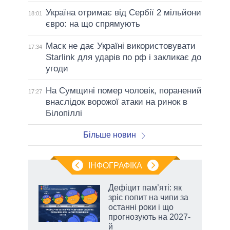
Україна отримає від Сербії 2 мільйони
18:01
євро: на що спрямують
Маск не дає Україні використовувати
17:34
Starlink для ударів по рф і закликає до
угоди
На Сумщині помер чоловік, поранений
17:27
внаслідок ворожої атаки на ринок в
Білопіллі
Більше новин
ІНФОГРАФІКА
Дефіцит пам’яті: як
ть
зріс попит на чипи за
останні роки і що
прогнозують на 2027-
й