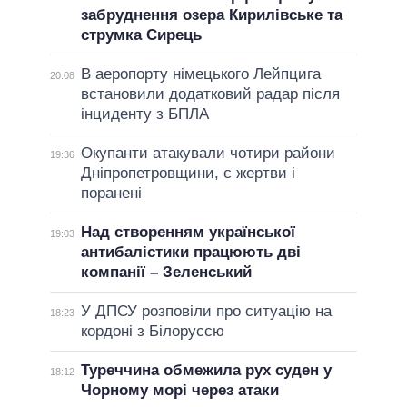
забруднення озера Кирилівське та
струмка Сирець
В аеропорту німецького Лейпцига
20:08
встановили додатковий радар після
інциденту з БПЛА
Окупанти атакували чотири райони
19:36
Дніпропетровщини, є жертви і
поранені
Над створенням української
19:03
антибалістики працюють дві
компанії – Зеленський
У ДПСУ розповіли про ситуацію на
18:23
кордоні з Білоруссю
Туреччина обмежила рух суден у
18:12
Чорному морі через атаки