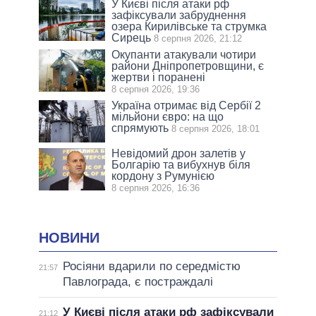
У Києві після атаки рф
зафіксували забруднення
озера Кирилівське та струмка
Сирець
8 серпня 2026, 21:12
Окупанти атакували чотири
райони Дніпропетровщини, є
жертви і поранені
8 серпня 2026, 19:36
Україна отримає від Сербії 2
мільйони євро: на що
спрямують
8 серпня 2026, 18:01
Невідомий дрон залетів у
Болгарію та вибухнув біля
кордону з Румунією
8 серпня 2026, 16:36
НОВИНИ
Росіяни вдарили по середмістю
21:57
Павлограда, є постраждалі
У Києві після атаки рф зафіксували
21:12