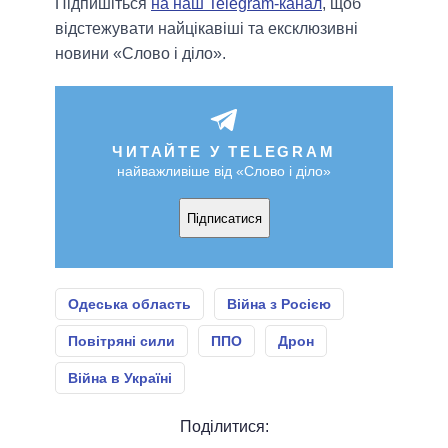
Підпишіться
на наш Telegram-канал
, щоб
відстежувати найцікавіші та ексклюзивні
новини «Слово і діло».
ЧИТАЙТЕ У TELEGRAM
найважливіше від «Слово і діло»
Підписатися
Одеська область
Війна з Росією
Повітряні сили
ППО
Дрон
Війна в Україні
Поділитися: