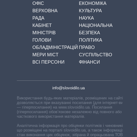
ОФІС
ЕКОНОМІКА
ВЕРХОВНА
КУЛЬТУРА
РАДА
НАУКА
КАБІНЕТ
НАЦІОНАЛЬНА
МІНІСТРІВ
БЕЗПЕКА
ГОЛОВИ
ПОЛІТИКА
ОБЛАДМІНІСТРАЦІЙ
ПРАВО
МЕРИ МІСТ
СУСПІЛЬСТВО
ВСІ ПЕРСОНИ
ФІНАНСИ
info@slovoidilo.ua
Використання будь-яких матеріалів, розміщених на сайті,
дозволяється при вказуванні посилання (для інтернет-видань
— гіперпосилання) на www.slovoidilo.ua. Посилання
(гіперпосилання) обов’язкове незалежно від повного або
часткового використання матеріалів.
Аналітична інформація про обіцянки політиків і чиновників,
що розміщені на порталі slovoidilo.ua, а також інформація про
стан виконання цих обіцянок, зібрана й опрацьована ТОВ «ІА