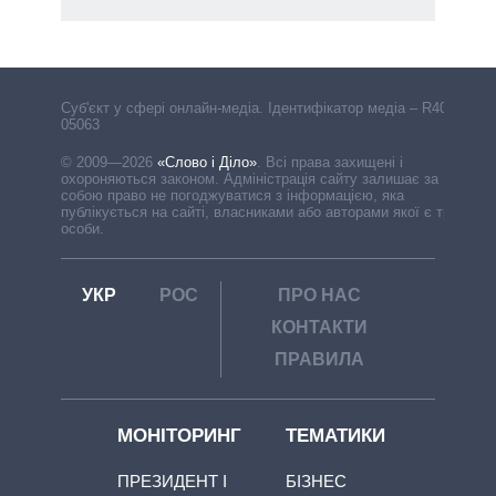
Cуб'єкт у сфері онлайн-медіа. Ідентифікатор медіа – R40-
05063
© 2009—2026
«Слово і Діло»
.
Всі права захищені і
охороняються законом. Адміністрація сайту залишає за
собою право не погоджуватися з інформацією, яка
публікується на сайті, власниками або авторами якої є треті
особи.
УКР
РОС
ПРО НАС
КОНТАКТИ
ПРАВИЛА
МОНІТОРИНГ
ТЕМАТИКИ
ПРЕЗИДЕНТ І
БІЗНЕС