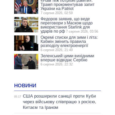
«Нам теж потрібні ракети»:
Трамп прокоментував запит
України на Patriot
7 серпня 2026, 02:59
Федоров заявив, що веде
переговори з Маском щодо
використання Starlink для
ударів по рф
7 серпня 2026, 03:56
Окремі списки для зими і літа:
Кабмін змінить правила
розподілу електроенергії
6 серпня 2026, 21:49
Зеленський цими вихідними
вперше відвідає Сербію
6 серпня 2026, 22:32
НОВИНИ
США розширили санкції проти Куби
05:17
через військову співпрацю з росією,
Китаєм та Іраном