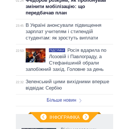
Федоров розкрив, як пропонував
01:24
змінити мобілізацію: що
передбачав план
В Україні анонсували підвищення
23:45
зарплат учителям і стипендій
студентам: як зростуть виплати
Росія вдарила по
ПІДСУМКИ
22:53
Лозовій і Павлограду, а
Стефанішиній обрали
запобіжний захід. Головне за день
Зеленський цими вихідними вперше
22:32
відвідає Сербію
Більше новин
ІНФОГРАФІКА