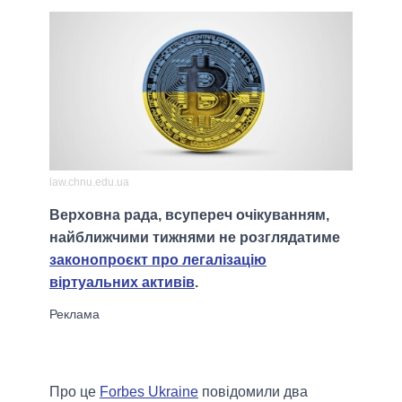
law.chnu.edu.ua
Верховна рада, всупереч очікуванням,
найближчими тижнями не розглядатиме
законопроєкт про легалізацію
віртуальних активів
.
Про це
Forbes Ukraine
повідомили два