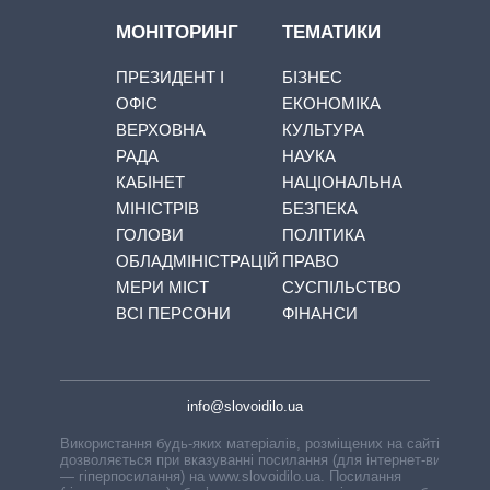
МОНІТОРИНГ
ТЕМАТИКИ
ПРЕЗИДЕНТ І
БІЗНЕС
ОФІС
ЕКОНОМІКА
ВЕРХОВНА
КУЛЬТУРА
РАДА
НАУКА
КАБІНЕТ
НАЦІОНАЛЬНА
МІНІСТРІВ
БЕЗПЕКА
ГОЛОВИ
ПОЛІТИКА
ОБЛАДМІНІСТРАЦІЙ
ПРАВО
МЕРИ МІСТ
СУСПІЛЬСТВО
ВСІ ПЕРСОНИ
ФІНАНСИ
info@slovoidilo.ua
Використання будь-яких матеріалів, розміщених на сайті,
дозволяється при вказуванні посилання (для інтернет-видань
— гіперпосилання) на www.slovoidilo.ua. Посилання