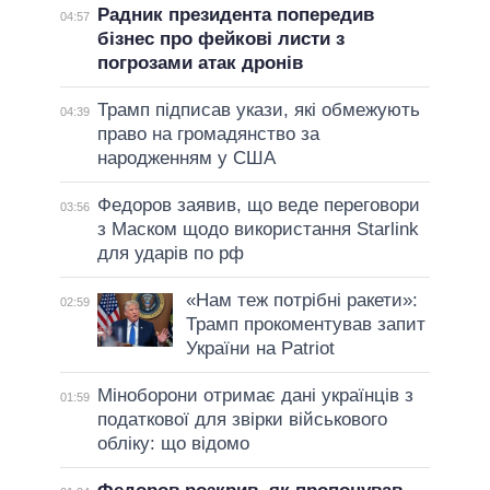
Радник президента попередив
04:57
бізнес про фейкові листи з
погрозами атак дронів
Трамп підписав укази, які обмежують
04:39
право на громадянство за
народженням у США
Федоров заявив, що веде переговори
03:56
з Маском щодо використання Starlink
для ударів по рф
«Нам теж потрібні ракети»:
02:59
Трамп прокоментував запит
України на Patriot
Міноборони отримає дані українців з
01:59
податкової для звірки військового
обліку: що відомо