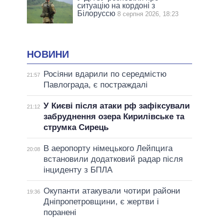
ситуацію на кордоні з
Білоруссю
8 серпня 2026, 18:23
НОВИНИ
Росіяни вдарили по середмістю
21:57
Павлограда, є постраждалі
У Києві після атаки рф зафіксували
21:12
забруднення озера Кирилівське та
струмка Сирець
В аеропорту німецького Лейпцига
20:08
встановили додатковий радар після
інциденту з БПЛА
Окупанти атакували чотири райони
19:36
Дніпропетровщини, є жертви і
поранені