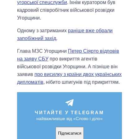
угорської спецслужби
. Їхнім куратором був
кадровий співробітник військової розвідки
Угорщини.
Одному з затриманих
раніше вже обрали
запобіжний захід
.
Глава МЗС Угорщини
Петер Сіярто відповів
на заяву СБУ
про викриття агентів
військової розвідки Угорщини. А пізніше він
заявив
про висилку з країни двох українських
дипломатів
, нібито шпигунів під прикриттям.
ЧИТАЙТЕ У TELEGRAM
найважливіше від «Слово і діло»
Підписатися