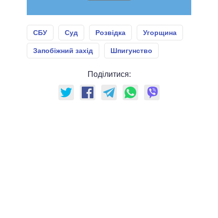
СБУ
Суд
Розвідка
Угорщина
Запобіжний захід
Шпигунство
Поділитися: