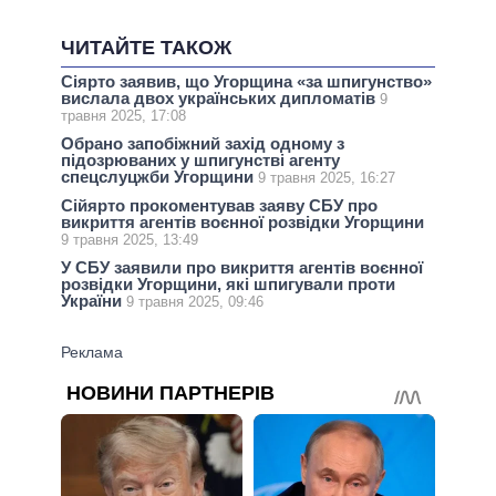
ЧИТАЙТЕ ТАКОЖ
Сіярто заявив, що Угорщина «за шпигунство»
вислала двох українських дипломатів
9
травня 2025, 17:08
Обрано запобіжний захід одному з
підозрюваних у шпигунстві агенту
спецслуцжби Угорщини
9 травня 2025, 16:27
Сійярто прокоментував заяву СБУ про
викриття агентів воєнної розвідки Угорщини
9 травня 2025, 13:49
У СБУ заявили про викриття агентів воєнної
розвідки Угорщини, які шпигували проти
України
9 травня 2025, 09:46