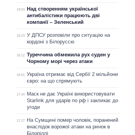
Над створенням української
19:03
антибалістики працюють дві
компанії – Зеленський
У ДПСУ розповіли про ситуацію на
18:23
кордоні з Білоруссю
Туреччина обмежила рух суден у
18:12
Чорному морі через атаки
Україна отримає від Сербії 2 мільйони
18:01
євро: на що спрямують
Маск не дає Україні використовувати
17:34
Starlink для ударів по рф і закликає до
угоди
На Сумщині помер чоловік, поранений
17:27
внаслідок ворожої атаки на ринок в
Білопіллі