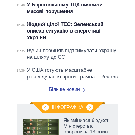
У Берегівському ТЦК виявили
15:48
масові порушення
Жодної цілої ТЕС: Зеленський
15:38
описав ситуацію в енергетиці
України
Вучич пообіцяв підтримувати Україну
15:35
на шляху до ЄС
У США готують масштабне
14:39
розслідування проти Трампа – Reuters
Більше новин
ІНФОГРАФІКА
Як змінився бюджет
ть
Міністерства
оборони за 13 років