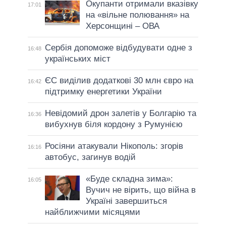
Окупанти отримали вказівку
17:01
на «вільне полювання» на
Херсонщині – ОВА
Сербія допоможе відбудувати одне з
16:48
українських міст
ЄС виділив додаткові 30 млн євро на
16:42
підтримку енергетики України
Невідомий дрон залетів у Болгарію та
16:36
вибухнув біля кордону з Румунією
Росіяни атакували Нікополь: згорів
16:16
автобус, загинув водій
«Буде складна зима»:
16:05
Вучич не вірить, що війна в
Україні завершиться
найближчими місяцями