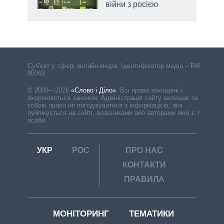
війни з росією
Cуб'єкт у сфері онлайн-медіа. Ідентифікатор медіа – R40-
05063
© 2009—2026
«Слово і Діло»
.
Всі права захищені і
охороняються законом. Адміністрація сайту залишає за
собою право не погоджуватися з інформацією, яка
публікується на сайті, власниками або авторами якої є треті
особи.
УКР
РОС
ПРО НАС
КОНТАКТИ
ПРАВИЛА
МОНІТОРИНГ
ТЕМАТИКИ