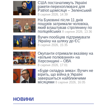
США постачатимуть Україні
ракети-перехоплювачі для
Patriot щомісяця – Зеленський
8 серпня 2026, 14:39
На Буковині після 11 днів
пошуків затримали чоловіка,
який влаштував стрілянину по
поліцейських
8 серпня 2026, 13:36
Вучич пообіцяв підтримувати
Україну на шляху до ЄС
8 серпня 2026, 15:35
Окупанти отримали вказівку на
«вільне полювання» на
Херсонщині – ОВА
8 серпня 2026, 17:01
«Буде складна зима»: Вучич не
вірить, що війна в Україні
завершиться найближчими
місяцями
8 серпня 2026, 16:05
НОВИНИ