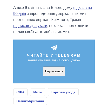
А вже 9 квітня глава Білого дому
відклав на
90 днів
запровадження дзеркальних мит
проти інших держав. Крім того, Трамп
підписав два укази
, покликані пом'якшити
вплив своїх автомобільних мит.
ЧИТАЙТЕ У TELEGRAM
найважливіше від «Слово і діло»
Підписатися
США
Мито
Торгова угода
Великобританія