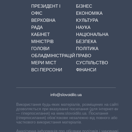
ПРЕЗИДЕНТ І
БІЗНЕС
ОФІС
ЕКОНОМІКА
ВЕРХОВНА
КУЛЬТУРА
РАДА
НАУКА
КАБІНЕТ
НАЦІОНАЛЬНА
МІНІСТРІВ
БЕЗПЕКА
ГОЛОВИ
ПОЛІТИКА
ОБЛАДМІНІСТРАЦІЙ
ПРАВО
МЕРИ МІСТ
СУСПІЛЬСТВО
ВСІ ПЕРСОНИ
ФІНАНСИ
info@slovoidilo.ua
Використання будь-яких матеріалів, розміщених на сайті,
дозволяється при вказуванні посилання (для інтернет-видань
— гіперпосилання) на www.slovoidilo.ua. Посилання
(гіперпосилання) обов’язкове незалежно від повного або
часткового використання матеріалів.
Аналітична інформація про обіцянки політиків і чиновників,