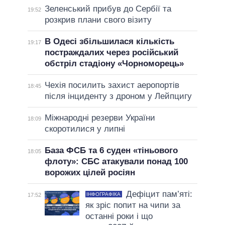
Зеленський прибув до Сербії та
19:52
розкрив плани свого візиту
В Одесі збільшилася кількість
19:17
постраждалих через російський
обстріл стадіону «Чорноморець»
Чехія посилить захист аеропортів
18:45
після інциденту з дроном у Лейпцигу
Міжнародні резерви України
18:09
скоротилися у липні
База ФСБ та 6 суден «тіньового
18:05
флоту»: СБС атакували понад 100
ворожих цілей росіян
Дефіцит пам’яті:
ІНФОГРАФІКА
17:52
як зріс попит на чипи за
останні роки і що