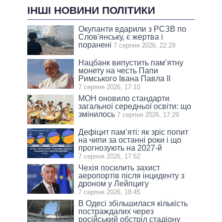
ІНШІ НОВИНИ ПОЛІТИКИ
Окупанти вдарили з РСЗВ по
Слов'янську, є жертва і
поранені
7 серпня 2026, 22:29
Нацбанк випустить пам’ятну
монету на честь Папи
Римського Івана Павла II
7 серпня 2026, 17:10
МОН оновило стандарти
загальної середньої освіти: що
змінилось
7 серпня 2026, 17:29
Дефіцит пам’яті: як зріс попит
на чипи за останні роки і що
прогнозують на 2027-й
7 серпня 2026, 17:52
Чехія посилить захист
аеропортів після інциденту з
дроном у Лейпцигу
7 серпня 2026, 18:45
В Одесі збільшилася кількість
постраждалих через
російський обстріл стадіону