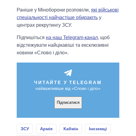
Раніше у Міноборони розповіли,
які військові
спеціальності найчастіше обирають
у
центрах рекрутингу ЗСУ.
Підпишіться
на наш Telegram-канал
, щоб
відстежувати найцікавіші та ексклюзивні
новини «Слово і діло».
ЧИТАЙТЕ У TELEGRAM
найважливіше від «Слово і діло»
Підписатися
ЗСУ
Армія
Кабмін
Іноземці