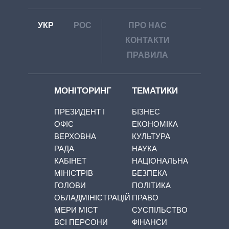
УКР
РОС
ПРО НАС
КОНТАКТИ
ПРАВИЛА
МОНІТОРИНГ
ТЕМАТИКИ
ПРЕЗИДЕНТ І
БІЗНЕС
ОФІС
ЕКОНОМІКА
ВЕРХОВНА
КУЛЬТУРА
РАДА
НАУКА
КАБІНЕТ
НАЦІОНАЛЬНА
МІНІСТРІВ
БЕЗПЕКА
ГОЛОВИ
ПОЛІТИКА
ОБЛАДМІНІСТРАЦІЙ
ПРАВО
МЕРИ МІСТ
СУСПІЛЬСТВО
ВСІ ПЕРСОНИ
ФІНАНСИ