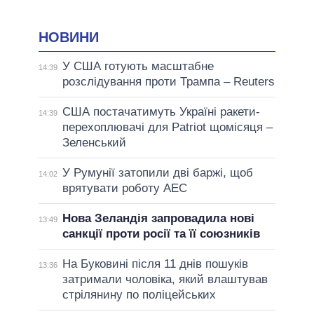
НОВИНИ
У США готують масштабне
14:39
розслідування проти Трампа – Reuters
США постачатимуть Україні ракети-
14:39
перехоплювачі для Patriot щомісяця –
Зеленський
У Румунії затопили дві баржі, щоб
14:02
врятувати роботу АЕС
Нова Зеландія запровадила нові
13:49
санкції проти росії та її союзників
На Буковині після 11 днів пошуків
13:36
затримали чоловіка, який влаштував
стрілянину по поліцейських