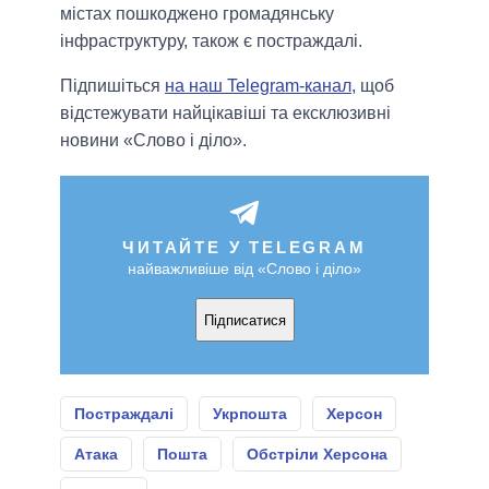
містах пошкоджено громадянську
інфраструктуру, також є постраждалі.
Підпишіться
на наш Telegram-канал
, щоб
відстежувати найцікавіші та ексклюзивні
новини «Слово і діло».
ЧИТАЙТЕ У TELEGRAM
найважливіше від «Слово і діло»
Підписатися
Постраждалі
Укрпошта
Херсон
Атака
Пошта
Обстріли Херсона