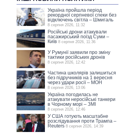
Україна пройшла період
рекордної серпневої спеки без
відключень світла – Шмигаль
8 серпня 2026, 11:32
Російські дрони атакували
пасажирський поїзд Суми –
Київ
8 серпня 2026, 11:36
У Румунії заявили про зміну
тактики російських дронів
8 серпня 2026, 12:42
Частина школярів залишиться
без підручників на 1 вересня
через удари росії – МОН
8 серпня 2026, 13:06
Україна погодилась не
атакувати неросійські танкери
в Чорному морі – ЗМІ
8 серпня 2026, 12:46
У США готують масштабне
розслідування проти Трампа –
Reuters
8 серпня 2026, 14:39