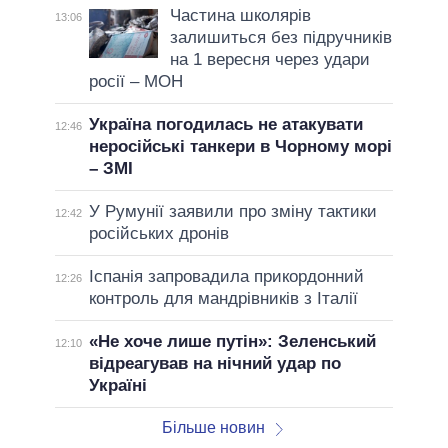
Частина школярів
13:06
залишиться без підручників
на 1 вересня через удари
росії – МОН
Україна погодилась не атакувати
12:46
неросійські танкери в Чорному морі
– ЗМІ
У Румунії заявили про зміну тактики
12:42
російських дронів
Іспанія запровадила прикордонний
12:26
контроль для мандрівників з Італії
«Не хоче лише путін»: Зеленський
12:10
відреагував на нічний удар по
Україні
Більше новин