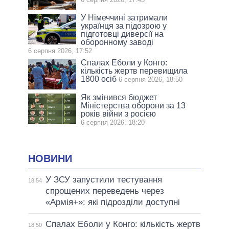
У Німеччині затримали
українця за підозрою у
підготовці диверсії на
оборонному заводі
6 серпня 2026, 17:52
Спалах Еболи у Конго:
кількість жертв перевищила
1800 осіб
6 серпня 2026, 18:50
Як змінився бюджет
Міністерства оборони за 13
років війни з росією
6 серпня 2026, 18:20
НОВИНИ
У ЗСУ запустили тестування
18:54
спрощених переведень через
«Армія+»: які підрозділи доступні
Спалах Еболи у Конго: кількість жертв
18:50