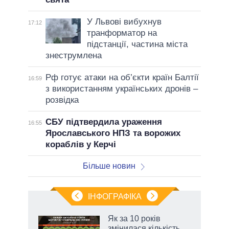
У Львові вибухнув
17:12
транформатор на
підстанції, частина міста
знеструмлена
Рф готує атаки на об’єкти країн Балтії
16:59
з використанням українських дронів –
розвідка
СБУ підтвердила ураження
16:55
Ярославського НПЗ та ворожих
кораблів у Керчі
Більше новин
ІНФОГРАФІКА
и на
Як за 10 років
змінилася кількість