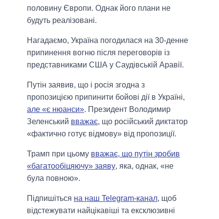
половину Європи. Однак його плани не
будуть реалізовані.
Нагадаємо, Україна погодилася на 30-денне
припинення вогню після переговорів із
представниками США у Саудівській Аравії.
Путін заявив, що і росія згодна з
пропозицією припинити бойові дії в Україні,
але «є нюанси»
. Президент Володимир
Зеленський
вважає
, що російський диктатор
«фактично готує відмову» від пропозиції.
Трамп при цьому
вважає, що путін зробив
«багатообіцяючу» заяву
, яка, однак, «не
була повною».
Підпишіться
на наш Telegram-канал
, щоб
відстежувати найцікавіші та ексклюзивні