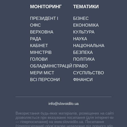
МОНІТОРИНГ
ТЕМАТИКИ
ПРЕЗИДЕНТ І
БІЗНЕС
ОФІС
ЕКОНОМІКА
ВЕРХОВНА
КУЛЬТУРА
РАДА
НАУКА
КАБІНЕТ
НАЦІОНАЛЬНА
МІНІСТРІВ
БЕЗПЕКА
ГОЛОВИ
ПОЛІТИКА
ОБЛАДМІНІСТРАЦІЙ
ПРАВО
МЕРИ МІСТ
СУСПІЛЬСТВО
ВСІ ПЕРСОНИ
ФІНАНСИ
info@slovoidilo.ua
Використання будь-яких матеріалів, розміщених на сайті,
дозволяється при вказуванні посилання (для інтернет-видань
— гіперпосилання) на www.slovoidilo.ua. Посилання
(гіперпосилання) обов’язкове незалежно від повного або