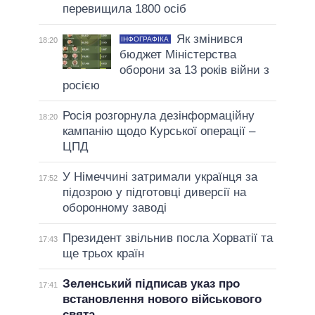
перевищила 1800 осіб
Як змінився
ІНФОГРАФІКА
18:20
бюджет Міністерства
оборони за 13 років війни з
росією
Росія розгорнула дезінформаційну
18:20
кампанію щодо Курської операції –
ЦПД
У Німеччині затримали українця за
17:52
підозрою у підготовці диверсії на
оборонному заводі
Президент звільнив посла Хорватії та
17:43
ще трьох країн
Зеленський підписав указ про
17:41
встановлення нового військового
свята