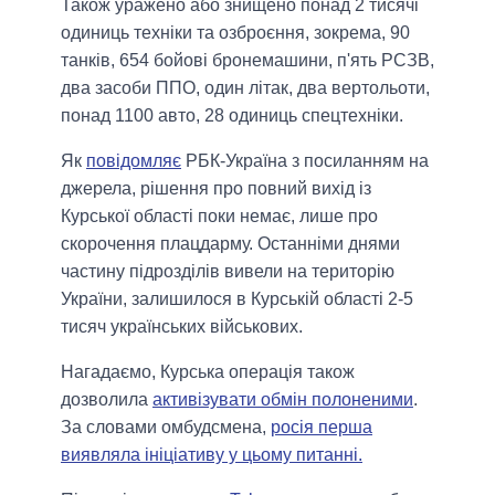
Також уражено або знищено понад 2 тисячі
одиниць техніки та озброєння, зокрема, 90
танків, 654 бойові бронемашини, п'ять РСЗВ,
два засоби ППО, один літак, два вертольоти,
понад 1100 авто, 28 одиниць спецтехніки.
Як
повідомляє
РБК-Україна з посиланням на
джерела, рішення про повний вихід із
Курської області поки немає, лише про
скорочення плацдарму. Останніми днями
частину підрозділів вивели на територію
України, залишилося в Курській області 2-5
тисяч українських військових.
Нагадаємо, Курська операція також
дозволила
активізувати обмін полоненими
.
За словами омбудсмена,
росія перша
виявляла ініціативу у цьому питанні.