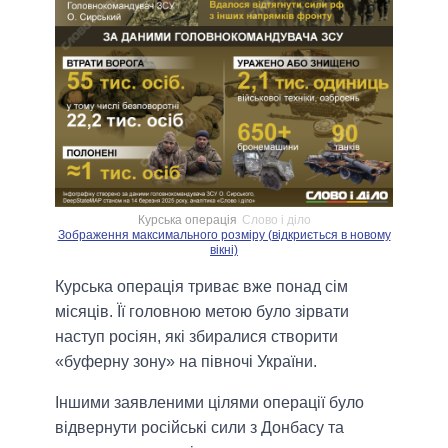
Курська операція
Слово і діло
Зображення максимального розміру (відкриється в новому
вікні)
Курська операція триває вже понад сім
місяців. Її головною метою було зірвати
наступ росіян, які збиралися створити
«буферну зону» на півночі України.
Іншими заявленими цілями операції було
відвернути російські сили з Донбасу та