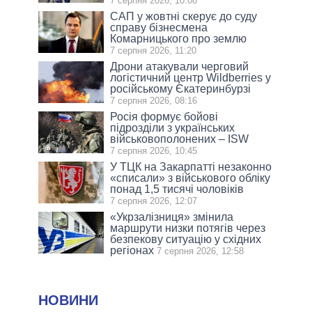
7 серпня 2026, 10:08
САП у жовтні скерує до суду
справу бізнесмена
Комарницького про землю
7 серпня 2026, 11:20
Дрони атакували черговий
логістичний центр Wildberries у
російському Єкатеринбурзі
7 серпня 2026, 08:16
Росія формує бойові
підрозділи з українських
військовополонених – ISW
7 серпня 2026, 10:45
У ТЦК на Закарпатті незаконно
«списали» з військового обліку
понад 1,5 тисячі чоловіків
7 серпня 2026, 12:07
«Укрзалізниця» змінила
маршрути низки потягів через
безпекову ситуацію у східних
регіонах
7 серпня 2026, 12:58
НОВИНИ