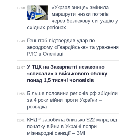
«Укрзалізниця» змінила
12:58
маршрути низки потягів
через безпекову ситуацію у
східних регіонах
Генштаб підтвердив удар по
12:49
аеродрому «Гвардійське» та ураження
РЛС в Оленівці
У ТЦК на Закарпатті незаконно
12:07
«списали» з військового обліку
понад 1,5 тисячі чоловіків
Більше половини регіонів рф збідніли
11:58
за 4 роки війни проти України –
розвідка
КНДР заробила близько $22 млрд від
11:41
початку війни в Україні попри
міжнародні санкції – ЗМІ