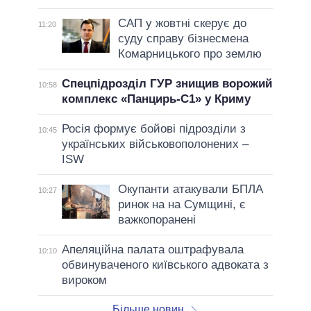
САП у жовтні скерує до
11:20
суду справу бізнесмена
Комарницького про землю
Спецпідрозділ ГУР знищив ворожий
10:58
комплекс «Панцирь-С1» у Криму
Росія формує бойові підрозділи з
10:45
українських військовополонених –
ISW
Окупанти атакували БПЛА
10:27
ринок на на Сумщині, є
важкопоранені
Апеляційна палата оштрафувала
10:10
обвинуваченого київського адвоката з
вироком
Більше новин