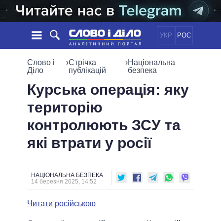
УКР
РОС
НОВИНИ
Слово і
›
Стрічка
›
Національна
Діло
публікацій
безпека
ОБIЦЯНКИ
СТРІЧКА
ПОЛІТИКА
Курська операція: яку
ПОДІЇ
ЕКОНОМІКА
територію
ПОЛIТИКИ
СТАТТІ
СУСПІЛЬСТВО
контролюють ЗСУ та
ІНФОГРАФІКА
ДУМКИ
СВІТ
УСІ ПОЛІТИКИ
які втрати у росії
ОГЛЯДИ
ПРЕЗИДЕНТ І ОФІС
ВІДЕО
ДАЙДЖЕСТИ
ВЕРХОВНА РАДА
ПІДТРИМАТИ
КАБІНЕТ МІНІСТРІВ
НАЦІОНАЛЬНА БЕЗПЕКА
14 березня 2025, 14:52
ГОЛОВИ ОБЛАДМІНІСТРАЦІЙ
ПОРІВНЯННЯ ПОЛІТИКІВ
МЕРИ МІСТ
Читати російською
ВСІ ПЕРСОНИ