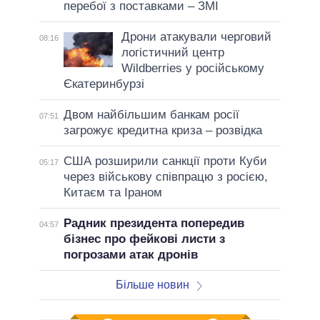
перебої з поставками – ЗМІ
Дрони атакували черговий
08:16
логістичний центр
Wildberries у російському
Єкатеринбурзі
Двом найбільшим банкам росії
07:51
загрожує кредитна криза – розвідка
США розширили санкції проти Куби
05:17
через військову співпрацю з росією,
Китаєм та Іраном
Радник президента попередив
04:57
бізнес про фейкові листи з
погрозами атак дронів
Більше новин