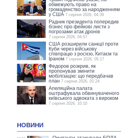
обмежують право на
громадянство за народженням
у США
7 серпня 2026, 04:39
Радник президента попередив
бізнес про фейкові листи з
погрозами атак дронів
7 серпня 2026, 04:57
США розширили санкції проти
Куби через військову
співпрацю з росією, Китаєм та
Іраном
7 серпня 2026, 05:17
Федоров розкрив, як
пропонував змінити
мобілізацію: що передбачав
план
7 серпня 2026, 01:24
Апеляційна палата
оштрафувала обвинуваченого
київського адвоката з вироком
7 серпня 2026, 10:10
НОВИНИ
Окупанти атакували БПЛА