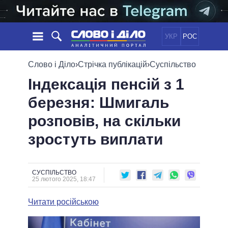
УКР
РОС
НОВИНИ
Слово і Діло
›
Стрічка публікацій
›
Суспільство
Індексація пенсій з 1
ОБIЦЯНКИ
СТРІЧКА
ПОЛІТИКА
березня: Шмигаль
ПОДІЇ
ЕКОНОМІКА
ПОЛIТИКИ
розповів, на скільки
СТАТТІ
СУСПІЛЬСТВО
ІНФОГРАФІКА
ДУМКИ
СВІТ
УСІ ПОЛІТИКИ
зростуть виплати
ОГЛЯДИ
ПРЕЗИДЕНТ І ОФІС
ВІДЕО
ДАЙДЖЕСТИ
ВЕРХОВНА РАДА
СУСПІЛЬСТВО
ПІДТРИМАТИ
КАБІНЕТ МІНІСТРІВ
25 лютого 2025, 18:47
ГОЛОВИ ОБЛАДМІНІСТРАЦІЙ
ПОРІВНЯННЯ ПОЛІТИКІВ
Читати російською
МЕРИ МІСТ
ВСІ ПЕРСОНИ