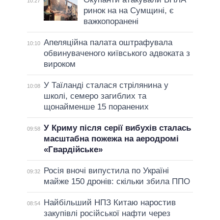
10:27
ринок на на Сумщині, є
важкопоранені
Апеляційна палата оштрафувала
10:10
обвинуваченого київського адвоката з
вироком
У Таїланді сталася стрілянина у
10:08
школі, семеро загиблих та
щонайменше 15 поранених
У Криму після серії вибухів сталась
09:58
масштабна пожежа на аеродромі
«Гвардійське»
Росія вночі випустила по Україні
09:32
майже 150 дронів: скільки збила ППО
Найбільший НПЗ Китаю наростив
08:54
закупівлі російської нафти через