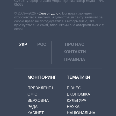
Cуб'єкт у сфері онлайн-медіа. Ідентифікатор медіа – R40-
05063
© 2009—2026
«Слово і Діло»
.
Всі права захищені і
охороняються законом. Адміністрація сайту залишає за
собою право не погоджуватися з інформацією, яка
публікується на сайті, власниками або авторами якої є треті
особи.
УКР
РОС
ПРО НАС
КОНТАКТИ
ПРАВИЛА
МОНІТОРИНГ
ТЕМАТИКИ
ПРЕЗИДЕНТ І
БІЗНЕС
ОФІС
ЕКОНОМІКА
ВЕРХОВНА
КУЛЬТУРА
РАДА
НАУКА
КАБІНЕТ
НАЦІОНАЛЬНА