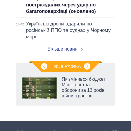
постраждалих через удар по
багатоповерхівці (оновлено)
Українські дрони вдарили по
10:42
російській ППО та суднах у Чорному
морі
Більше новин
ІНФОГРАФІКА
Як змінився бюджет
ть
Міністерства
оборони за 13 років
війни з росією