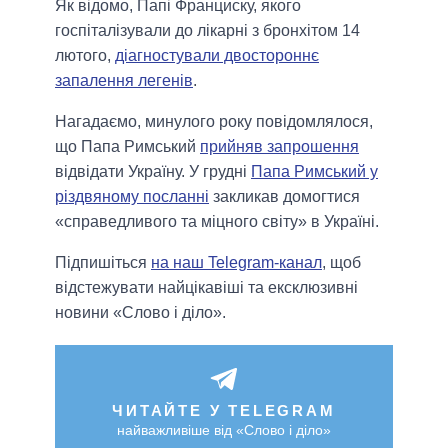
Як відомо, Папі Франциску, якого
госпіталізували до лікарні з бронхітом 14
лютого,
діагностували двостороннє
запалення легенів
.
Нагадаємо, минулого року повідомлялося,
що Папа Римський
прийняв запрошення
відвідати Україну. У грудні
Папа Римський у
різдвяному посланні
закликав домогтися
«справедливого та міцного світу» в Україні.
Підпишіться
на наш Telegram-канал
, щоб
відстежувати найцікавіші та ексклюзивні
новини «Слово і діло».
ЧИТАЙТЕ У TELEGRAM
найважливіше від «Слово і діло»