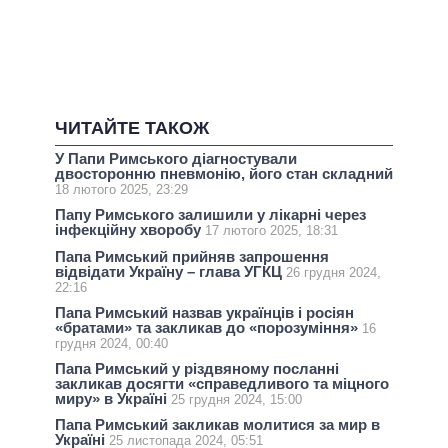
ЧИТАЙТЕ ТАКОЖ
У Папи Римського діагностували
двосторонню пневмонію, його стан складний
18 лютого 2025, 23:29
Папу Римського залишили у лікарні через
інфекційну хворобу
17 лютого 2025, 18:31
Папа Римський прийняв запрошення
відвідати Україну – глава УГКЦ
26 грудня 2024,
22:16
Папа Римський назвав українців і росіян
«братами» та закликав до «порозуміння»
16
грудня 2024, 00:40
Папа Римський у різдвяному посланні
закликав досягти «справедливого та міцного
миру» в Україні
25 грудня 2024, 15:00
Папа Римський закликав молитися за мир в
Україні
25 листопада 2024, 05:51