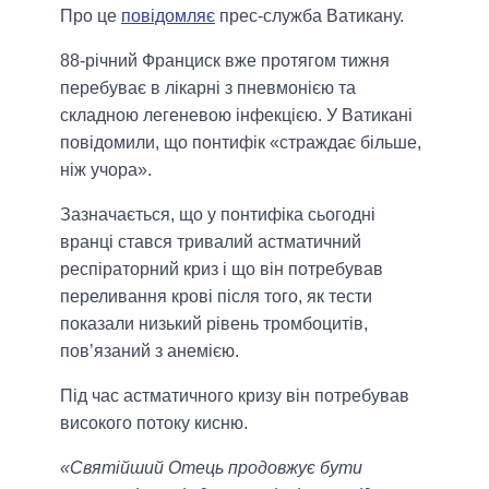
Про це
повідомляє
прес-служба Ватикану.
88-річний Франциск вже протягом тижня
перебуває в лікарні з пневмонією та
складною легеневою інфекцією. У Ватикані
повідомили, що понтифік «страждає більше,
ніж учора».
Зазначається, що у понтифіка сьогодні
вранці стався тривалий астматичний
респіраторний криз і що він потребував
переливання крові після того, як тести
показали низький рівень тромбоцитів,
пов’язаний з анемією.
Під час астматичного кризу він потребував
високого потоку кисню.
«Святійший Отець продовжує бути