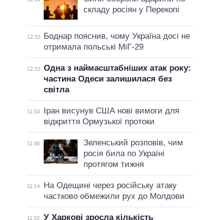
складу росіян у Перекопі
Боднар пояснив, чому Україна досі не
12:32
отримала польські МіГ-29
Одна з наймасштабніших атак року:
12:22
частина Одеси залишилася без
світла
Іран висунув США нові вимоги для
11:54
відкриття Ормузької протоки
Зеленський розповів, чим
11:48
росія била по Україні
протягом тижня
На Одещині через російську атаку
11:14
частково обмежили рух до Молдови
У Харкові зросла кількість
11:02