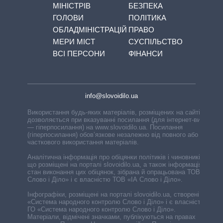
МІНІСТРІВ
БЕЗПЕКА
ГОЛОВИ
ПОЛІТИКА
ОБЛАДМІНІСТРАЦІЙ
ПРАВО
МЕРИ МІСТ
СУСПІЛЬСТВО
ВСІ ПЕРСОНИ
ФІНАНСИ
info@slovoidilo.ua
Використання будь-яких матеріалів, розміщених на сайті,
дозволяється при вказуванні посилання (для інтернет-видань
— гіперпосилання) на www.slovoidilo.ua. Посилання
(гіперпосилання) обов’язкове незалежно від повного або
часткового використання матеріалів.
Аналітична інформація про обіцянки політиків і чиновників,
що розміщені на порталі slovoidilo.ua, а також інформація про
стан виконання цих обіцянок, зібрана й опрацьована ТОВ «ІА
Слово і Діло» і є власністю ТОВ «ІА Слово і Діло».
Інфографіки, розміщені на порталі slovoidilo.ua, створені ГО
«Система народного контролю Слово і Діло» і є власністю
ГО «Система народного контролю Слово і Діло».
Матеріали, відмічені значками, публікуються на правах