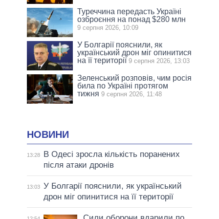
Туреччина передасть Україні
озброєння на понад $280 млн
9 серпня 2026, 10:09
У Болгарії пояснили, як
український дрон міг опинитися
на її території
9 серпня 2026, 13:03
Зеленський розповів, чим росія
била по Україні протягом
тижня
9 серпня 2026, 11:48
НОВИНИ
В Одесі зросла кількість поранених
13:28
після атаки дронів
У Болгарії пояснили, як український
13:03
дрон міг опинитися на її території
Сили оборони вдарили по
12:54