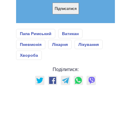
Підписатися
Папа Римський
Ватикан
Пневмонія
Лікарня
Лікування
Хвороба
Поділитися: