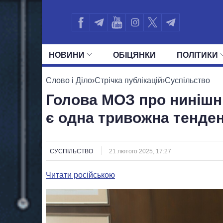
НОВИНИ
ОБIЦЯНКИ
ПОЛIТИКИ
УСІ ПОЛІТИКИ
ПРЕЗИДЕНТ І ОФ
Слово і Діло
›
Стрічка публікацій
›
Суспільство
Голова МОЗ про нинішні
є одна тривожна тенден
СУСПІЛЬСТВО
21 лютого 2025, 17:27
Читати російською