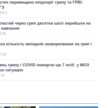
стях перевищено епідпоріг грипу та ГРВІ:
ГЗ
18:21
бластей через грип десятки шкіл перейшли на
 навчання
2:58
сла кількість випадків захворювання на грип і
7:58
ень грипу і COVID померли ще 7 осіб: у МОЗ
ро ситуацію
4:42