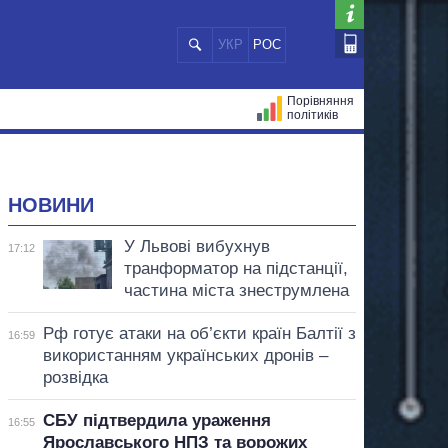
УКР
РОС
Порівняння
політиків
ЦІЙ
МЕРИ МІСТ
ВСІ ПЕРСОНИ
НОВИНИ
У Львові вибухнув
17:12
транформатор на підстанції,
частина міста знеструмлена
Рф готує атаки на об’єкти країн Балтії з
16:59
використанням українських дронів –
розвідка
СБУ підтвердила ураження
16:55
Ярославського НПЗ та ворожих