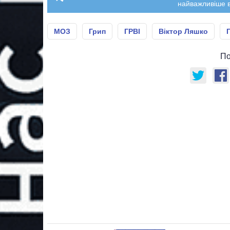
найважливіше в
МОЗ
Грип
ГРВІ
Віктор Ляшко
По