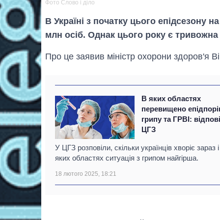
Фото Слово і діло
В Україні з початку цього епідсезону н
млн осіб. Однак цього року є тривожна 
Про це заявив міністр охорони здоров'я В
В яких областях
перевищено епідпорі
грипу та ГРВІ: відпов
ЦГЗ
У ЦГЗ розповіли, скільки українців хворіє зараз і
яких областях ситуація з грипом найгірша.
18 лютого 2025, 18:21