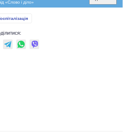
ід «Слово і діло»
Госпіталізація
ділитися: