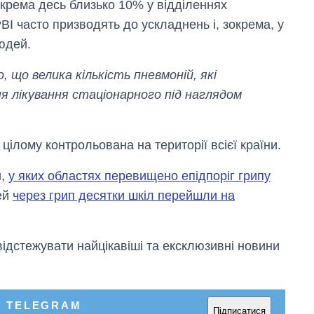
окрема десь близько 10% у відділеннях
магістратуру та
аспірантуру
ВІ часто призводять до ускладнень і, зокрема, у
юдей.
, що велика кількість пневмоній, які
я лікування стаціонарного під наглядом
 цілому контрольована на території всієї країни.
и,
у яких областях перевищено епідпоріг грипу
тей
через грип десятки шкіл перейшли на
відстежувати найцікавіші та ексклюзивні новини
У TELEGRAM
Підписатися