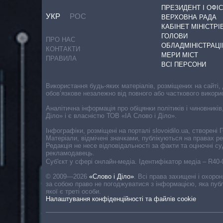
ПРЕЗИДЕНТ І ОФІС
УКР
РОС
ВЕРХОВНА РАДА
КАБІНЕТ МІНІСТРІ
ГОЛОВИ
ПРО НАС
ОБЛАДМІНІСТРАЦІ
КОНТАКТИ
МЕРИ МІСТ
ПРАВИЛА
ВСІ ПЕРСОНИ
Використання будь-яких матеріалів, розміщених на сайті,
обов’язкове незалежно від повного або часткового викори
Аналітична інформація про обіцянки політиків і чиновників
Діло» і є власністю ТОВ «ІА Слово і Діло».
Інфографіки, розміщені на порталі slovoidilo.ua, створен
Матеріали, відмічені значками, публікуються на правах р
Редакція не несе відповідальності за факти та оціночні 
рекламодавець.
Cуб'єкт у сфері онлайн-медіа. Ідентифікатор медіа – R40
© 2009—2026
«Слово і Діло»
.
Всі права захищені і охоро
за собою право не погоджуватися з інформацією, яка публ
якої є треті особи.
Налаштування конфіденційності та файлів cookie