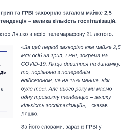
а грип та ГРВІ захворіло загалом майже 2,5
тенденція – велика кількість госпіталізацій.
іктор Ляшко в ефірі телемарафону 21 лютого.
«За цей період захворіло вже майже 2,5
млн осіб на грип, ГРВІ, зокрема на
COVID-19. Якщо дивитися на динаміку,
г
то, порівняно з попереднім
ідь
епідсезоном, це на 15% менше, ніж
було тоді. Але цього року ми маємо
 в
одну тривожну тенденцію – велику
кількість госпіталізацій»,
- сказав
Ляшко.
Як за 10 років
змінилася кількість
вступників на
За його словами, зараз із ГРВІ у
бакалаврат,