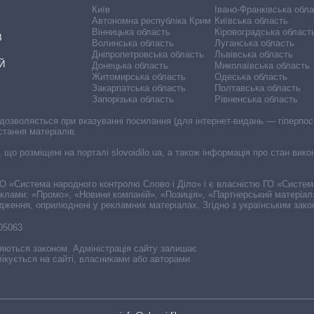
Київ
Івано-Франківська обл
Автономна республіка Крим
Київська область
Вінницька область
Кіровоградська област
В
Волинська область
Луганська область
Дніпропетровська область
Львівська область
Й
Донецька область
Миколаївська область
Житомирська область
Одеська область
Закарпатська область
Полтавська область
Запорізька область
Рівненська область
 дозволяється при вказуванні посилання (для інтернет-видань — гіперпоси
стання матеріалів.
, що розміщені на порталі slovoidilo.ua, а також інформація про стан вик
і ГО «Система народного контролю Слово і Діло» і є власністю ГО «Систе
еклами: «Промо», «Новини компаній», «Позиція», «Партнерський матеріал
судження, оприлюднені у рекламних матеріалах. Згідно з українським зак
-05063
няються законом. Адміністрація сайту залишає
ікується на сайті, власниками або авторами