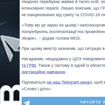
лікарнях перебуває майже 6 тисяч осіб, з
інтенсивної терапії. Ляшко пояснив, що ГР
не вакцинованих від грипу та COVID-19 л
«Тому ми це зараз на цьому і наголошуємо
потребують госпіталізації та проведенн
лікаря»,
– додав голова МОЗ.
При цьому міністр зазначив, що ситуація в
Нагадаємо, нещодавно у ЦОЗ повідомил
та ГРВІ
. Також у лютому в одній із облас
дистанційне навчання.
Підпишіться
на наш Telegram-канал
, щоб 
«Слово і діло».
ЧИТАЙТЕ 