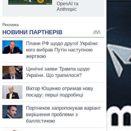
OpenAI та
Anthropic