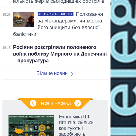
кількість жертв сьогоднішніх обстрілів
Полювання
АВТОРСЬКА КОЛОНКА
15:28
за «Іскандером»: чи можна
його знищити без власної
балістики
Росіяни розстріляли полоненого
15:15
воїна поблизу Мирного на Донеччині
– прокуратура
Більше новин
ІНФОГРАФІКА
Економіка ШІ-
гігантів: скільки
коштують і
заробляють