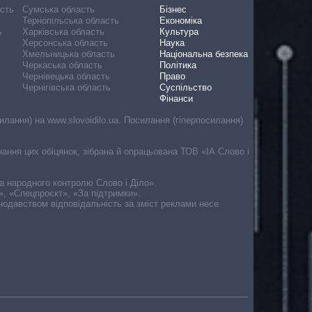
асть
Сумська область
Бізнес
Тернопільська область
Економіка
ь
Харківська область
Культура
Херсонська область
Наука
Хмельницька область
Національна безпека
Черкаська область
Політика
Чернівецька область
Право
Чернігівська область
Суспільство
Фінанси
лання) на www.slovoidilo.ua. Посилання (гіперпосилання)
онання цих обіцянок, зібрана й опрацьована ТОВ «ІА Слово і
ма народного контролю Слово і Діло».
», «Спецпроєкт», «За підтримки».
онодавством відповідальність за зміст реклами несе