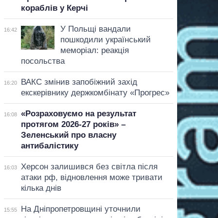
кораблів у Керчі
У Польщі вандали
16:42
пошкодили український
меморіал: реакція
посольства
ВАКС змінив запобіжний захід
16:20
екскерівнику держкомбінату «Прогрес»
«Розраховуємо на результат
16:08
протягом 2026-27 років» –
Зеленський про власну
антибалістику
Херсон залишився без світла після
16:03
атаки рф, відновлення може тривати
кілька днів
На Дніпропетровщині уточнили
15:55