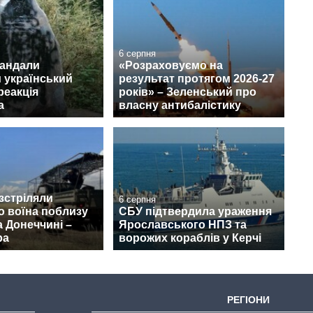
6 серпня
вандали
«Розраховуємо на
 український
результат протягом 2026-27
реакція
років» – Зеленський про
а
власну антибалістику
зстріляли
6 серпня
о воїна поблизу
СБУ підтвердила ураження
 Донеччині –
Ярославського НПЗ та
ра
ворожих кораблів у Керчі
РЕГІОНИ