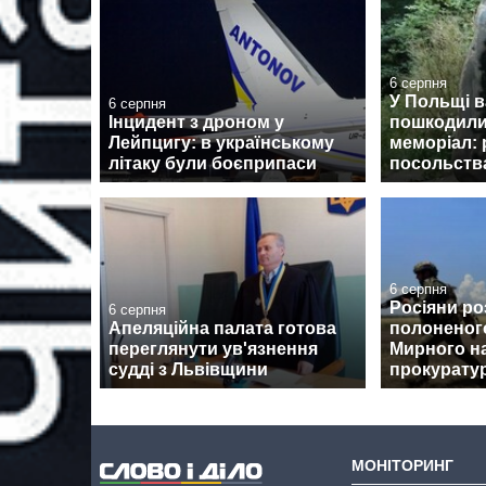
6 серпня
У Польщі 
6 серпня
Інцидент з дроном у
пошкодили
Лейпцигу: в українському
меморіал: 
літаку були боєприпаси
посольств
6 серпня
Росіяни ро
6 серпня
Апеляційна палата готова
полоненог
переглянути ув'язнення
Мирного на
судді з Львівщини
прокурату
МОНІТОРИНГ