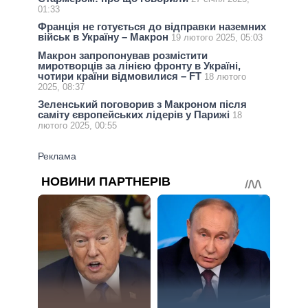
01:33
Франція не готується до відправки наземних
військ в Україну – Макрон
19 лютого 2025, 05:03
Макрон запропонував розмістити
миротворців за лінією фронту в Україні,
чотири країни відмовилися – FT
18 лютого
2025, 08:37
Зеленський поговорив з Макроном після
саміту європейських лідерів у Парижі
18
лютого 2025, 00:55