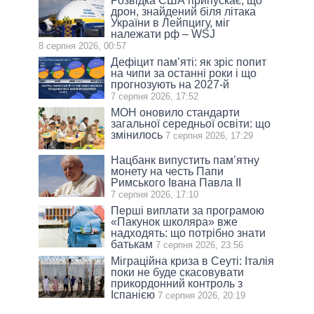
Розвідка США припускає, що
дрон, знайдений біля літака
України в Лейпцигу, міг
належати рф – WSJ
8 серпня 2026, 00:57
Дефіцит пам’яті: як зріс попит
на чипи за останні роки і що
прогнозують на 2027-й
7 серпня 2026, 17:52
МОН оновило стандарти
загальної середньої освіти: що
змінилось
7 серпня 2026, 17:29
Нацбанк випустить пам’ятну
монету на честь Папи
Римського Івана Павла II
7 серпня 2026, 17:10
Перші виплати за програмою
«Пакунок школяра» вже
надходять: що потрібно знати
батькам
7 серпня 2026, 23:56
Міграційна криза в Сеуті: Італія
поки не буде скасовувати
прикордонний контроль з
Іспанією
7 серпня 2026, 20:19