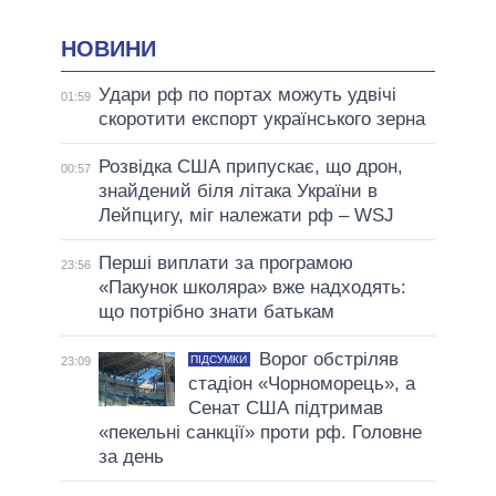
НОВИНИ
Удари рф по портах можуть удвічі
01:59
скоротити експорт українського зерна
Розвідка США припускає, що дрон,
00:57
знайдений біля літака України в
Лейпцигу, міг належати рф – WSJ
Перші виплати за програмою
23:56
«Пакунок школяра» вже надходять:
що потрібно знати батькам
Ворог обстріляв
ПІДСУМКИ
23:09
стадіон «Чорноморець», а
Сенат США підтримав
«пекельні санкції» проти рф. Головне
за день