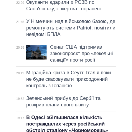
Окупанти вдарили з РСЗВ по
22:29
Слов'янську, є жертва і поранені
У Німеччині над військовою базою, де
21:45
ремонтують системи Patriot, помітили
невідомі БПЛА
Сенат США підтримав
20:55
законопроєкт про «пекельні
санкції» проти росії
Міграційна криза в Сеуті: Італія поки
20:19
не буде скасовувати прикордонний
контроль з Іспанією
Зеленський прибув до Сербії та
19:52
розкрив плани свого візиту
В Одесі збільшилася кількість
19:17
постраждалих через російський
обстріл стадіону «Чорноморець»