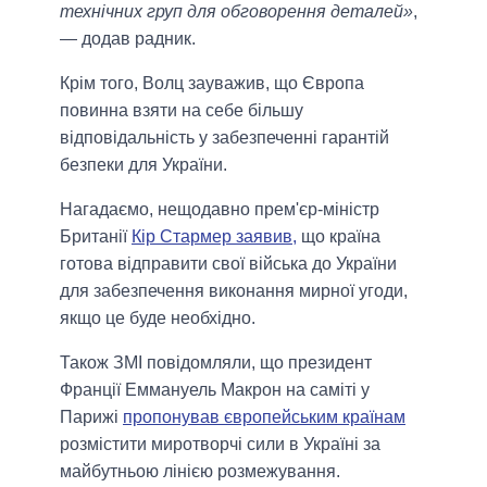
технічних груп для обговорення деталей»
,
— додав радник.
Крім того, Волц зауважив, що Європа
повинна взяти на себе більшу
відповідальність у забезпеченні гарантій
безпеки для України.
Нагадаємо, нещодавно прем'єр-міністр
Британії
Кір Стармер заявив,
що країна
готова відправити свої війська до України
для забезпечення виконання мирної угоди,
якщо це буде необхідно.
Також ЗМI повiдомляли, що президент
Франції Еммануель Макрон на саміті у
Парижі
пропонував європейським країнам
розмістити миротворчі сили в Україні за
майбутньою лінією розмежування.