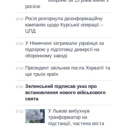
оборони за 13 років війни з
росією
Росія розгорнула дезінформаційну
18:20
кампанію щодо Курської операції –
ЦПД
У Німеччині затримали українця за
17:52
підозрою у підготовці диверсії на
оборонному заводі
Президент звільнив посла Хорватії та
17:43
ще трьох країн
Зеленський підписав указ про
17:41
встановлення нового військового
свята
У Львові вибухнув
17:12
транформатор на
підстанції, частина міста