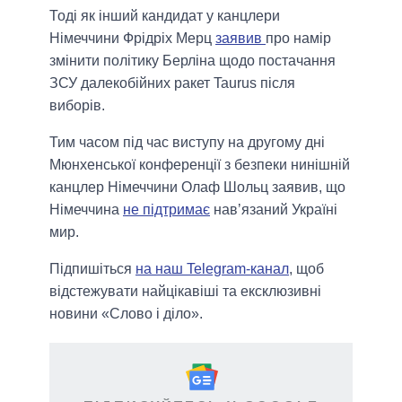
Тоді як інший кандидат у канцлери
Німеччини Фрідріх Мерц
заявив
про намір
змінити політику Берліна щодо постачання
ЗСУ далекобійних ракет Taurus після
виборів.
Тим часом під час виступу на другому дні
Мюнхенської конференції з безпеки нинішній
канцлер Німеччини Олаф Шольц заявив, що
Німеччина
не підтримає
навʼязаний Україні
мир.
Підпишіться
на наш Telegram-канал
, щоб
відстежувати найцікавіші та ексклюзивні
новини «Слово і діло».