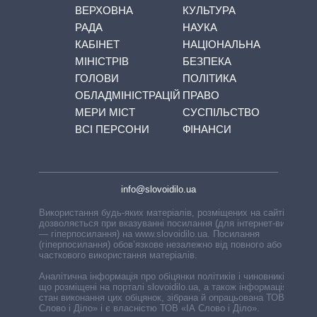
ВЕРХОВНА
КУЛЬТУРА
РАДА
НАУКА
КАБІНЕТ
НАЦІОНАЛЬНА
МІНІСТРІВ
БЕЗПЕКА
ГОЛОВИ
ПОЛІТИКА
ОБЛАДМІНІСТРАЦІЙ
ПРАВО
МЕРИ МІСТ
СУСПІЛЬСТВО
ВСІ ПЕРСОНИ
ФІНАНСИ
info@slovoidilo.ua
Використання будь-яких матеріалів, розміщених на сайті,
дозволяється при вказуванні посилання (для інтернет-видань
— гіперпосилання) на www.slovoidilo.ua. Посилання
(гіперпосилання) обов’язкове незалежно від повного або
часткового використання матеріалів.
Аналітична інформація про обіцянки політиків і чиновників,
що розміщені на порталі slovoidilo.ua, а також інформація про
стан виконання цих обіцянок, зібрана й опрацьована ТОВ «ІА
Слово і Діло» і є власністю ТОВ «ІА Слово і Діло».