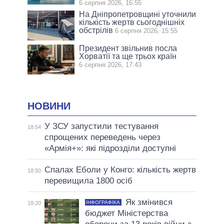
6 серпня 2026, 16:55
На Дніпропетровщині уточнили
кількість жертв сьогоднішніх
обстрілів
6 серпня 2026, 15:55
Президент звільнив посла
Хорватії та ще трьох країн
6 серпня 2026, 17:43
НОВИНИ
У ЗСУ запустили тестування
18:54
спрощених переведень через
«Армія+»: які підрозділи доступні
Спалах Еболи у Конго: кількість жертв
18:50
перевищила 1800 осіб
Як змінився
ІНФОГРАФІКА
18:20
бюджет Міністерства