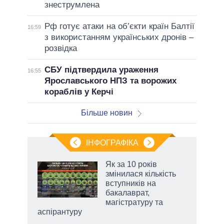
знеструмлена
Рф готує атаки на об’єкти країн Балтії
16:59
з використанням українських дронів –
розвідка
СБУ підтвердила ураження
16:55
Ярославського НПЗ та ворожих
кораблів у Керчі
Більше новин
ІНФОГРАФІКА
и на
Як за 10 років
змінилася кількість
а
вступників на
бакалаврат,
магістратуру та
аспірантуру