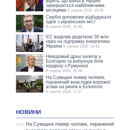
вірить, що війна в Україні
завершиться найближчими
місяцями
8 серпня 2026, 16:05
Сербія допоможе відбудувати
одне з українських міст
8 серпня 2026, 16:48
ЄС виділив додаткові 30 млн
євро на підтримку енергетики
України
8 серпня 2026, 16:42
Невідомий дрон залетів у
Болгарію та вибухнув біля
кордону з Румунією
8 серпня 2026, 16:36
На Сумщині помер чоловік,
поранений внаслідок ворожої
атаки на ринок в Білопіллі
8 серпня 2026, 17:27
НОВИНИ
На Сумщині помер чоловік, поранений
17:27