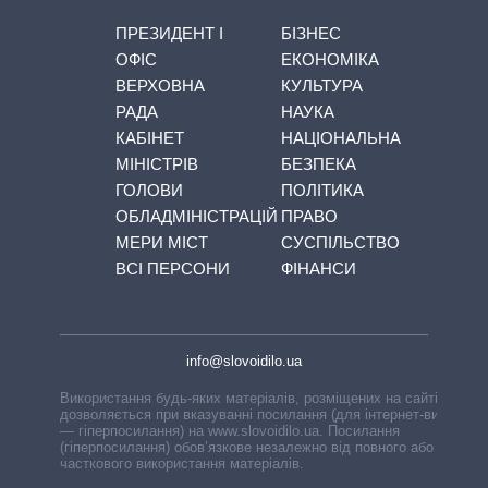
ПРЕЗИДЕНТ І
БІЗНЕС
ОФІС
ЕКОНОМІКА
ВЕРХОВНА
КУЛЬТУРА
РАДА
НАУКА
КАБІНЕТ
НАЦІОНАЛЬНА
МІНІСТРІВ
БЕЗПЕКА
ГОЛОВИ
ПОЛІТИКА
ОБЛАДМІНІСТРАЦІЙ
ПРАВО
МЕРИ МІСТ
СУСПІЛЬСТВО
ВСІ ПЕРСОНИ
ФІНАНСИ
info@slovoidilo.ua
Використання будь-яких матеріалів, розміщених на сайті,
дозволяється при вказуванні посилання (для інтернет-видань
— гіперпосилання) на www.slovoidilo.ua. Посилання
(гіперпосилання) обов’язкове незалежно від повного або
часткового використання матеріалів.