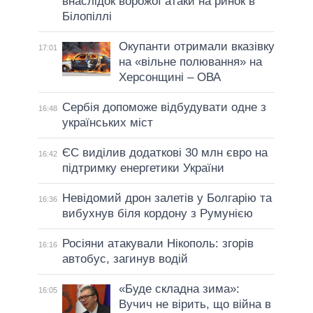
внаслідок ворожої атаки на ринок в
Білопіллі
Окупанти отримали вказівку
17:01
на «вільне полювання» на
Херсонщині – ОВА
Сербія допоможе відбудувати одне з
16:48
українських міст
ЄС виділив додаткові 30 млн євро на
16:42
підтримку енергетики України
Невідомий дрон залетів у Болгарію та
16:36
вибухнув біля кордону з Румунією
Росіяни атакували Нікополь: згорів
16:16
автобус, загинув водій
«Буде складна зима»:
16:05
Вучич не вірить, що війна в