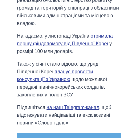
реалізацію очолює Міністерство розвитку
громад та територій у співпраці з обласними
військовими адміністраціями та місцевою
владою.
Нагадаємо, у листопадi Україна
отримала
першу фіндопомогу від Південної Кореї
у
розмірі 100 млн доларів.
Також у сiчнi стало вiдомо, що уряд
Південної Кореї
планує провести
консультації з Україною
щодо можливої ​​
передачі північнокорейських солдатів,
захоплених у полон ЗСУ.
Підпишіться
на наш Telegram-канал
, щоб
відстежувати найцікавіші та ексклюзивні
новини «Слово і діло».