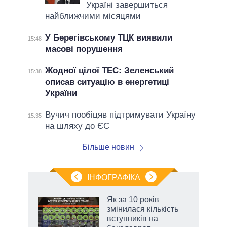
Україні завершиться
найближчими місяцями
У Берегівському ТЦК виявили
15:48
масові порушення
Жодної цілої ТЕС: Зеленський
15:38
описав ситуацію в енергетиці
України
Вучич пообіцяв підтримувати Україну
15:35
на шляху до ЄС
Більше новин
ІНФОГРАФІКА
 як
Як за 10 років
и за
змінилася кількість
вступників на