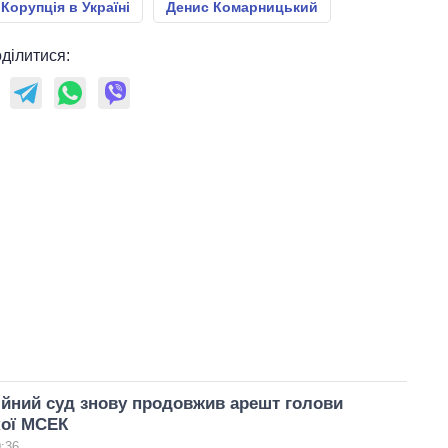
Корупція в Україні
Денис Комарницький
ділитися:
йний суд знову продовжив арешт голови
ої МСЕК
9:36