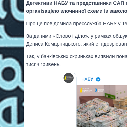
Детективи НАБУ та представники САП пр
організацією злочинної схеми із заво
Про це повідомила пресслужба НАБУ у Te
За даними «Слово і діло», у рамках обшук
Дениса Комарницького, який є підозрювани
Так, у банківських скриньках виявили пон
тисяч гривень.