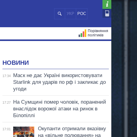
УКР
РОС
Порівняння
політиків
ЦІЙ
МЕРИ МІСТ
ВСІ ПЕРСОНИ
НОВИНИ
Маск не дає Україні використовувати
17:34
Starlink для ударів по рф і закликає до
угоди
На Сумщині помер чоловік, поранений
17:27
внаслідок ворожої атаки на ринок в
Білопіллі
Окупанти отримали вказівку
17:01
на «вільне полювання» на