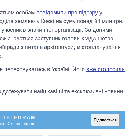
'ятьом особам
повідомили про підозру
у
лоділа землею у Києві на суму понад 94 млн грн.
учасників злочинної організації. За даними
акож значаться заступник голови КМДА Петро
Київради з питань архітектури, містопланування
в.
е переховуватись в Україні. Його
вже оголосили
відстежувати найцікавіші та ексклюзивні новини
У TELEGRAM
Підписатися
ід «Слово і діло»