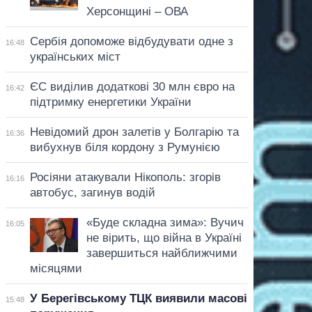
Херсонщині – ОВА
Сербія допоможе відбудувати одне з
16:48
українських міст
ЄС виділив додаткові 30 млн євро на
16:42
підтримку енергетики України
Невідомий дрон залетів у Болгарію та
16:36
вибухнув біля кордону з Румунією
Росіяни атакували Нікополь: згорів
16:16
автобус, загинув водій
«Буде складна зима»: Вучич
16:05
не вірить, що війна в Україні
завершиться найближчими
місяцями
У Берегівському ТЦК виявили масові
15:48