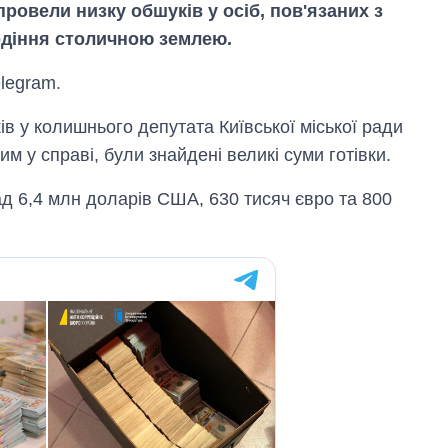
овели низку обшуків у осіб, пов'язаних з
лодіння столичною землею.
legram.
ів у колишнього депутата Київської міської ради
м у справі, були знайдені великі суми готівки.
ад 6,4 млн доларів США, 630 тисяч євро та 800
Скільки картоплі
вирощували в
Україні до і під час
великої війни