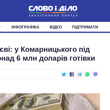
ІНФОГРАФІКА
ВІДЕО
ПІДТРИМАТИ
ІС
СТРІЧКА
ВЕРХОВНА РАДА
ПОДІЇ
СТАТТІ
КАБІНЕТ МІНІСТРІВ
ДУМКИ
ОГЛЯДИ
ГОЛОВИ ОБЛАДМІНІСТРА
ДАЙДЖЕСТИ
єві: у Комарницького під
ПОЛІТИКА
ДЕПУТАТИ
ЕКОНОМІКА
КОМІТЕТИ
СУСПІЛЬСТВО
ФРАКЦІЇ
ОКРУГИ
СВІТ
над 6 млн доларів готівки