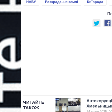
НАБУ
Розкрадання землі
Київрада
По
Антикорупці
ЧИТАЙТЕ
Хмельницьк
ТАКОЖ
24 січня 2025, 0