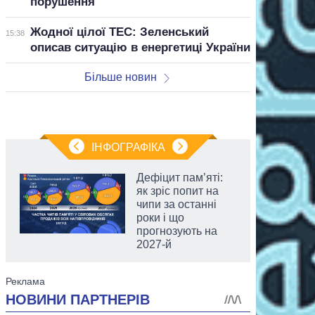
порушення
Жодної цілої ТЕС: Зеленський
15:38
описав ситуацію в енергетиці України
Більше новин
ІНФОГРАФІКА
Дефіцит пам’яті:
як зріс попит на
чипи за останні
роки і що
прогнозують на
2027-й