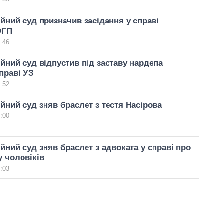
йний суд призначив засідання у справі
ОГП
6:46
йний суд відпустив під заставу нардепа
праві УЗ
5:52
йний суд зняв браслет з тестя Насірова
4:00
йний суд зняв браслет з адвоката у справі про
у чоловіків
2:03