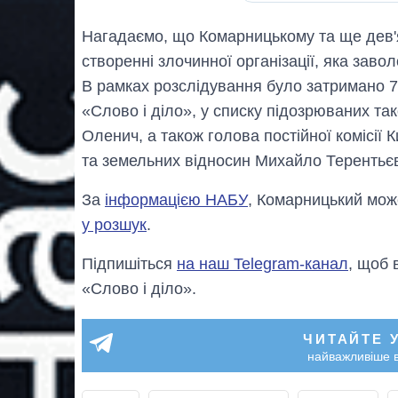
Нагадаємо, що Комарницькому та ще дев
створенні злочинної організації, яка заво
В рамках розслідування було затримано 7 
«Слово і діло», у списку підозрюваних т
Оленич, а також голова постійної комісії 
та земельних відносин Михайло Терентьє
За
інформацією НАБУ
, Комарницький мож
у розшук
.
Підпишіться
на наш Telegram-канал
, щоб 
«Слово і діло».
ЧИТАЙТЕ 
найважливіше в