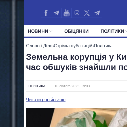
НОВИНИ
ОБIЦЯНКИ
ПОЛIТИКИ
УСІ ПОЛІТИКИ
ПРЕЗИДЕНТ І ОФ
Слово і Діло
›
Стрічка публікацій
›
Політика
Земельна корупція у Ки
час обшуків знайшли по
ПОЛІТИКА
10 лютого 2025, 19:03
Читати російською