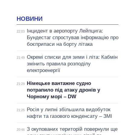
НОВИНИ
Інцидент в аеропорту Лейпцига:
22:03
Бундестаг спростував інформацію про
боєприпаси на борту літака
Окремі списки для зими і літа: Кабмін
21:49
змінить правила розподілу
електроенергії
Німецьке вантажне судно
21:29
потрапило під атаку дронів у
Чорному морі – DW
Росія у липні збільшила видобуток
21:25
нафти та газового конденсату – ЗМІ
З окупованих територій повернули ще
20:46