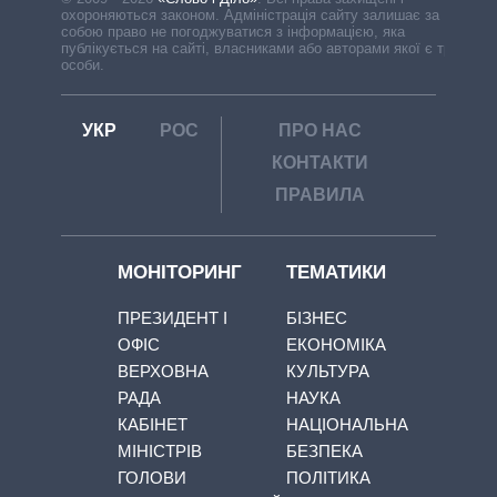
охороняються законом. Адміністрація сайту залишає за
собою право не погоджуватися з інформацією, яка
публікується на сайті, власниками або авторами якої є треті
особи.
УКР
РОС
ПРО НАС
КОНТАКТИ
ПРАВИЛА
МОНІТОРИНГ
ТЕМАТИКИ
ПРЕЗИДЕНТ І
БІЗНЕС
ОФІС
ЕКОНОМІКА
ВЕРХОВНА
КУЛЬТУРА
РАДА
НАУКА
КАБІНЕТ
НАЦІОНАЛЬНА
МІНІСТРІВ
БЕЗПЕКА
ГОЛОВИ
ПОЛІТИКА