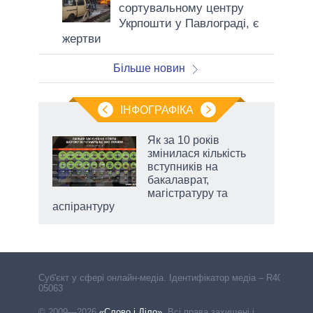
сортувальному центру
Укрпошти у Павлограді, є
жертви
Більше новин
ІНФОГРАФІКА
Як за 10 років
раїні
змінилася кількість
ої
вступників на
бакалаврат,
магістратуру та
аспірантуру
Cуб'єкт у сфері онлайн-медіа. Ідентифікатор медіа – R40-
05063
© 2009—2026
«Слово і Діло»
.
Всі права захищені і