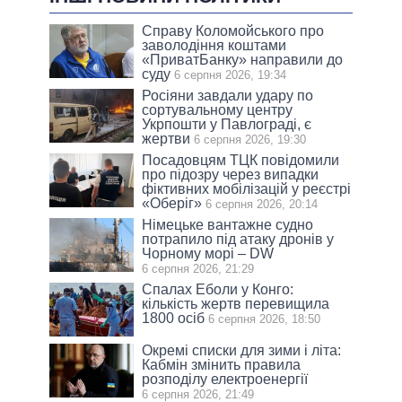
Справу Коломойського про
заволодіння коштами
«ПриватБанку» направили до
суду
6 серпня 2026, 19:34
Росіяни завдали удару по
сортувальному центру
Укрпошти у Павлограді, є
жертви
6 серпня 2026, 19:30
Посадовцям ТЦК повідомили
про підозру через випадки
фіктивних мобілізацій у реєстрі
«Оберіг»
6 серпня 2026, 20:14
Німецьке вантажне судно
потрапило під атаку дронів у
Чорному морі – DW
6 серпня 2026, 21:29
Спалах Еболи у Конго:
кількість жертв перевищила
1800 осіб
6 серпня 2026, 18:50
Окремі списки для зими і літа:
Кабмін змінить правила
розподілу електроенергії
6 серпня 2026, 21:49