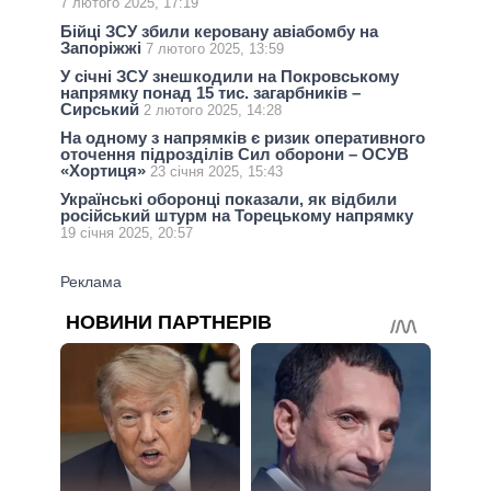
7 лютого 2025, 17:19
Бійці ЗСУ збили керовану авіабомбу на
Запоріжжі
7 лютого 2025, 13:59
У січні ЗСУ знешкодили на Покровському
напрямку понад 15 тис. загарбників –
Сирський
2 лютого 2025, 14:28
На одному з напрямків є ризик оперативного
оточення підрозділів Сил оборони – ОСУВ
«Хортиця»
23 січня 2025, 15:43
Українські оборонці показали, як відбили
російський штурм на Торецькому напрямку
19 січня 2025, 20:57