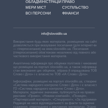
ОБЛАДМІНІСТРАЦІЙ
ПРАВО
МЕРИ МІСТ
СУСПІЛЬСТВО
ВСІ ПЕРСОНИ
ФІНАНСИ
info@slovoidilo.ua
Використання будь-яких матеріалів, розміщених на сайті,
дозволяється при вказуванні посилання (для інтернет-видань
— гіперпосилання) на www.slovoidilo.ua. Посилання
(гіперпосилання) обов’язкове незалежно від повного або
часткового використання матеріалів.
Аналітична інформація про обіцянки політиків і чиновників,
що розміщені на порталі slovoidilo.ua, а також інформація про
стан виконання цих обіцянок, зібрана й опрацьована ТОВ «ІА
Слово і Діло» і є власністю ТОВ «ІА Слово і Діло».
Інфографіки, розміщені на порталі slovoidilo.ua, створені ГО
«Система народного контролю Слово і Діло» і є власністю
ГО «Система народного контролю Слово і Діло».
Матеріали, відмічені значками, публікуються на правах
реклами: «Промо», «Новини компаній», «Позиція»,
«Партнерський матеріал», «Спецпроєкт», «За підтримки».
Редакція не несе відповідальності за факти та оціночні
судження, оприлюднені у рекламних матеріалах. Згідно з