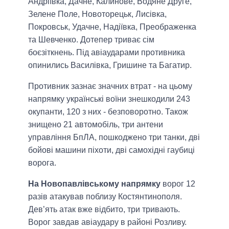
Андріївка, Дачне, Калинове, Водяне Друге,
Зелене Поле, Новоторецьк, Лисівка,
Покровськ, Удачне, Надіївка, Преображенка
та Шевченко. Дотепер триває сім
боєзіткнень. Під авіаударами противника
опинились Василівка, Гришине та Багатир.
Противник зазнає значних втрат - на цьому
напрямку українські воїни знешкодили 243
окупанти, 120 з них - безповоротно. Також
знищено 21 автомобіль, три антени
управління БпЛА, пошкоджено три танки, дві
бойові машини піхоти, дві самохідні гаубиці
ворога.
На Новопавлівському напрямку
ворог 12
разів атакував поблизу Костянтинополя.
Дев’ять атак вже відбито, три тривають.
Ворог завдав авіаудару в районі Розливу.