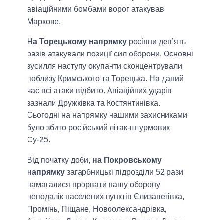
авіаційними бомбами ворог атакував
Маркове.
На Торецькому напрямку
росіяни дев’ять
разів атакували позиції сил оборони. Основні
зусилля наступу окупанти сконцентрували
поблизу Кримського та Торецька. На даний
час всі атаки відбито. Авіаційних ударів
зазнали Дружківка та Костянтинівка.
Сьогодні на напрямку нашими захисниками
було збито російський літак-штурмовик
Су-25.
Від початку доби,
на Покровському
напрямку
загарбницькі підрозділи 52 рази
намагалися прорвати нашу оборону
неподалік населених пунктів Єлизаветівка,
Промінь, Піщане, Новоолександрівка,