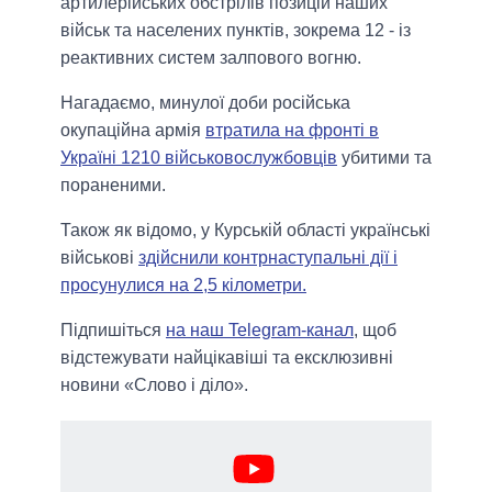
артилерійських обстрілів позицій наших
військ та населених пунктів, зокрема 12 - із
реактивних систем залпового вогню.
Нагадаємо, минулої доби російська
окупаційна армія
втратила на фронті в
Україні 1210 військовослужбовців
убитими та
пораненими.
Також як вiдомо, у Курській області українські
військові
здійснили контрнаступальні дії і
просунулися на 2,5 кілометри.
Підпишіться
на наш Telegram-канал
, щоб
відстежувати найцікавіші та ексклюзивні
новини «Слово і діло».