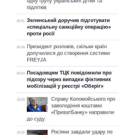
одну групу українських дітей та
підлітків
Зеленський доручив підготувати
20:41
«спеціальну санкційну операцію»
проти росії
Президент розповів, скільки країн
20:39
долучилися до створення системи
FREYJA
Посадовцям ТЦК повідомили про
20:14
підозру через випадки фіктивних
мобілізацій у реєстрі «Оберіг»
Справу Коломойського про
19:34
заволодіння коштами
«ПриватБанку» направили
до суду
Росіяни завдали удару по
19:30