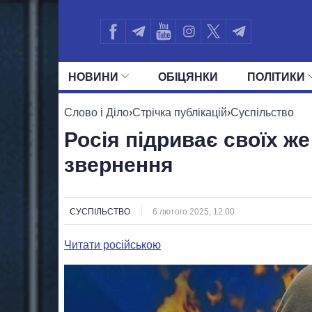
НОВИНИ
ОБIЦЯНКИ
ПОЛIТИКИ
УСІ ПОЛІТИКИ
ПРЕЗИДЕНТ І ОФ
Слово і Діло
›
Стрічка публікацій
›
Суспільство
Росія підриває своїх ж
звернення
СУСПІЛЬСТВО
6 лютого 2025, 12:00
Читати російською