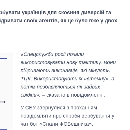
рбувати українців для скоєння диверсій та
ідривати своїх агентів, як це було вже у двох
«Спецслужби росії почали
використовувати нову тактику. Вони
підривають виконавців, які мінують
ТЦК. Використовують їх «втемну», а
потім позбавляються як зайвих
свідків»,
– сказано в повідомленні.
Вісім масованих
 на
ударів по Україні
У СБУ звернулися з проханням
за літо: Київ та
область стали
повідомляти про спроби вербування у
головною ціллю
чат бот «Спали ФСБешника».
рф