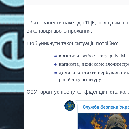
нібито занести пакет до ТЦК, поліції чи ін
виконавця цього прохання.
Щоб уникнути такої ситуації, потрібно:
відкрити чатбот t.me/spaly_fsb
написати, який саме злочин п
додати контакти вербувальника
російську агентуру.
СБУ гарантує повну конфіденційність, ко