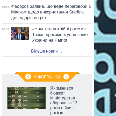
Федоров заявив, що веде переговори з
03:56
Маском щодо використання Starlink
для ударів по рф
«Нам теж потрібні ракети»:
02:59
Трамп прокоментував запит
України на Patriot
Більше новин
ІНФОГРАФІКА
Як змінився
бюджет
Міністерства
оборони за 13
років війни з
росією