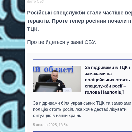
фото СБУ
Російські спецслужби стали частіше ве
терактів. Проте тепер росіяни почали п
ТЦК.
Про це йдеться у заяві СБУ.
За підривами в ТЦК і
замахами на
поліцейських стоять
спецслужби росії –
голова Нацполіції
За підривами біля українських ТЦК та замахами
поліцію стоїть росія, яка хоче дестабілізувати
ситуацію в нашій країні.
5 лютого 2025, 18:54