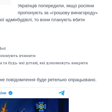
Українців попередили, якщо росіяни
пропонують за «грошову винагороду»
шої адмінбудівлі, то вони планують вбити
_bot
ропонують вчинити
 та будь-які деталі, які допоможуть викрити
жне повідомлення буде ретельно опрацьовано.