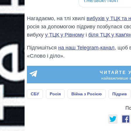
Нагадаємо, на тлі хвилі
вибухів у ТЦК та 
росія за допомогою підриву позбулася сво
вибуху
у ТЦК у Рівному
і
біля ТЦК у Кам'я
Підпишіться
на наш Telegram-канал
, щоб 
«Слово і діло».
ЧИТАЙТЕ 
найважливіше в
СБУ
Росія
Війна з Росією
Підрив
По