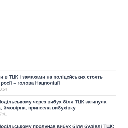
и в ТЦК і замахами на поліцейських стоять
росії – голова Нацполіції
8:54
Подільському через вибух біля ТЦК загинула
, ймовірна, принесла вибухівку
7:41
Подільському пролунав вибух біля будівлі ТЦК: