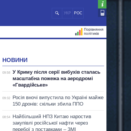
УКР
РОС
Порівняння
політиків
ЦІЙ
МЕРИ МІСТ
ВСІ ПЕРСОНИ
НОВИНИ
У Криму після серії вибухів сталась
09:58
масштабна пожежа на аеродромі
«Гвардійське»
Росія вночі випустила по Україні майже
09:32
150 дронів: скільки збила ППО
Найбільший НПЗ Китаю наростив
08:54
закупівлі російської нафти через
перебої з поставками – ЗМІ