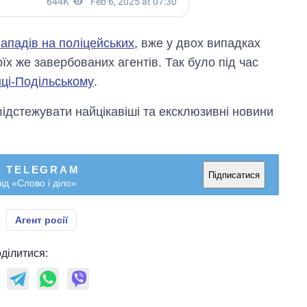
нападів на поліцейських
, вже у двох випадках
їх же завербованих агентів. Так було під час
нці-Подільському
.
відстежувати найцікавіші та ексклюзивні новини
У TELEGRAM
Підписатися
ід «Слово і діло»
Агент росії
ділитися: