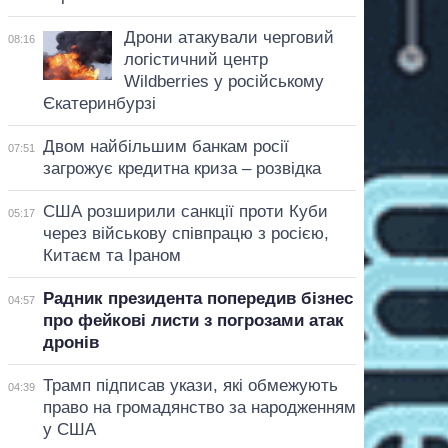
Дрони атакували черговий
08:16
логістичний центр
Wildberries у російському
Єкатеринбурзі
Двом найбільшим банкам росії
07:51
загрожує кредитна криза – розвідка
США розширили санкції проти Куби
05:17
через військову співпрацю з росією,
Китаєм та Іраном
Радник президента попередив бізнес
04:57
про фейкові листи з погрозами атак
дронів
Трамп підписав укази, які обмежують
04:39
право на громадянство за народженням
у США