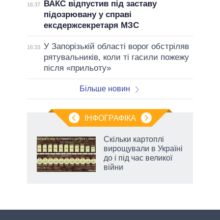
ВАКС відпустив під заставу
16:37
підозрювану у справі
ексдержсекретаря МЗС
У Запорізькій області ворог обстріляв
16:33
рятувальників, коли ті гасили пожежу
після «прильоту»
Більше новин
ІНФОГРАФІКА
Скільки картоплі
 за
вирощували в Україні
асть
до і під час великої
війни