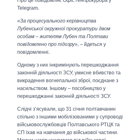
Про це повідомляє Офіс генпрокурора у
Telegram.
«
За процесуального керівництва
Лубенської окружної прокуратури двом
особам – жителям Лубен та Полтави
повідомлено про підозру
», – йдеться у
повідомленні.
Одному з них інкримінують перешкоджання
законній діяльності ЗСУ, умисне вбивство та
викрадення вогнепальної зброї, поєднане з
насильством. Іншому – пособництво у
перешкоджанні законній діяльності ЗСУ.
Слідчі з’ясували, що 31 січня полтавчанин
спільно з іншими мобілізованими у супроводі
військовослужбовців Полтавського РТЦК та
СП їхав на навчання до військової частини.