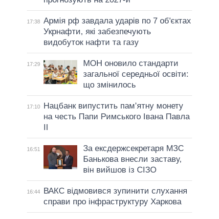
Армія рф завдала ударів по 7 об'єктах
17:38
Укрнафти, які забезпечують
видобуток нафти та газу
МОН оновило стандарти
17:29
загальної середньої освіти:
що змінилось
Нацбанк випустить пам’ятну монету
17:10
на честь Папи Римського Івана Павла
II
За ексдержсекретаря МЗС
16:51
Банькова внесли заставу,
він вийшов із СІЗО
ВАКС відмовився зупинити слухання
16:44
справи про інфраструктуру Харкова