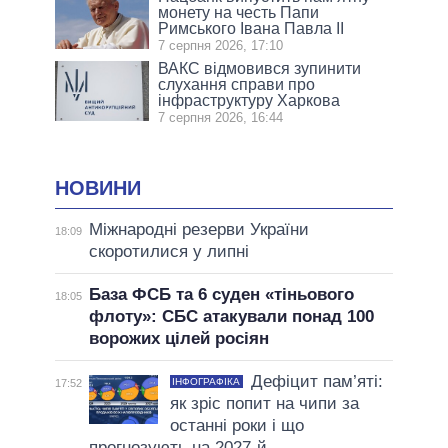
монету на честь Папи
Римського Івана Павла II
7 серпня 2026, 17:10
ВАКС відмовився зупинити
слухання справи про
інфраструктуру Харкова
7 серпня 2026, 16:44
НОВИНИ
Міжнародні резерви України
18:09
скоротилися у липні
База ФСБ та 6 суден «тіньового
18:05
флоту»: СБС атакували понад 100
ворожих цілей росіян
Дефіцит пам’яті:
ІНФОГРАФІКА
17:52
як зріс попит на чипи за
останні роки і що
прогнозують на 2027-й