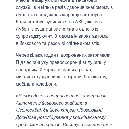
Маючи намір ухилитися від військової
служби, він кілька разів дзвонив знайомому з
Лубен та повідомляв маршрут автобуса.
Коли автобус зупинився на АЗС, житель
Лубен із рушниці вистрілив в одного із
супроводжуючих. Згодом він вкрав автомат
військового та разом зі спільником втік.
Через кілька годин підозрюваних затримали.
Під час обшуку правоохоронці вилучили у
нападника 2 корпуси ручних гранат,
мисливську рушницю, патрони, балаклаву,
мобільні телефони.
«
Речові докази направлені на експертизи.
Автомат військового знайшли в
лісопосадці, де його кинули підозрювані.
Досудове розслідування у кримінальному
провадженні триває. Вирішується питання