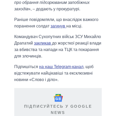
про обрання підозрюваним запобіжних
заходів
», – додають у прокуратурі.
Раніше повідомляли, що внаслідок важкого
поранення солдат
загинув
на місці.
Командувач Сухопутних військ ЗСУ Михайло
Драпатий
закликав
до жорсткої реакції влади
за вбивства та напади на ТЦК та покарання
для злочинців.
Підпишіться
на наш Telegram-канал
, щоб
відстежувати найцікавіші та ексклюзивні
новини «Слово і діло».
ПІДПИСУЙТЕСЬ У GOOGLE
NEWS