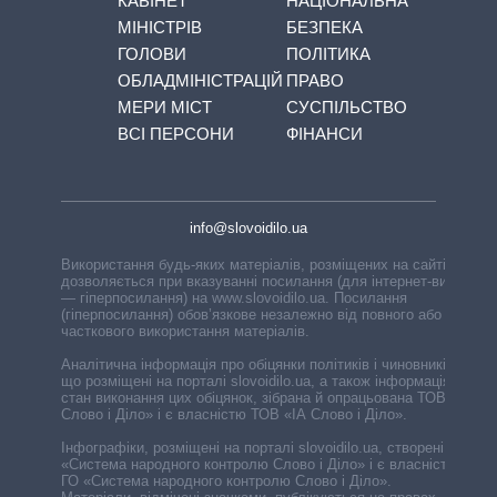
КАБІНЕТ
НАЦІОНАЛЬНА
МІНІСТРІВ
БЕЗПЕКА
ГОЛОВИ
ПОЛІТИКА
ОБЛАДМІНІСТРАЦІЙ
ПРАВО
МЕРИ МІСТ
СУСПІЛЬСТВО
ВСІ ПЕРСОНИ
ФІНАНСИ
info@slovoidilo.ua
Використання будь-яких матеріалів, розміщених на сайті,
дозволяється при вказуванні посилання (для інтернет-видань
— гіперпосилання) на www.slovoidilo.ua. Посилання
(гіперпосилання) обов’язкове незалежно від повного або
часткового використання матеріалів.
Аналітична інформація про обіцянки політиків і чиновників,
що розміщені на порталі slovoidilo.ua, а також інформація про
стан виконання цих обіцянок, зібрана й опрацьована ТОВ «ІА
Слово і Діло» і є власністю ТОВ «ІА Слово і Діло».
Інфографіки, розміщені на порталі slovoidilo.ua, створені ГО
«Система народного контролю Слово і Діло» і є власністю
ГО «Система народного контролю Слово і Діло».