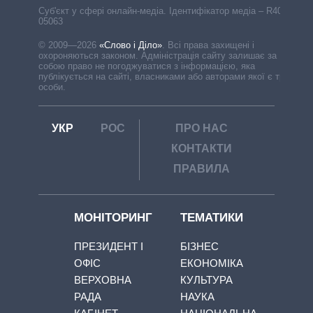
Cуб'єкт у сфері онлайн-медіа. Ідентифікатор медіа – R40-
05063
© 2009—2026
«Слово і Діло»
.
Всі права захищені і
охороняються законом. Адміністрація сайту залишає за
собою право не погоджуватися з інформацією, яка
публікується на сайті, власниками або авторами якої є треті
особи.
УКР
РОС
ПРО НАС
КОНТАКТИ
ПРАВИЛА
МОНІТОРИНГ
ТЕМАТИКИ
ПРЕЗИДЕНТ І
БІЗНЕС
ОФІС
ЕКОНОМІКА
ВЕРХОВНА
КУЛЬТУРА
РАДА
НАУКА