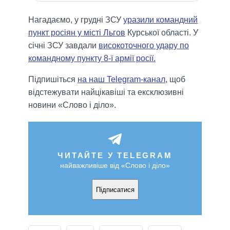
Нагадаємо, у грудні ЗСУ
уразили командний
пункт росіян у місті Льгов
Курської області. У
січні ЗСУ завдали
високоточного удару по
командному пункту 8-ї армії росії.
Підпишіться
на наш Telegram-канал
, щоб
відстежувати найцікавіші та ексклюзивні
новини «Слово і діло».
ЧИТАЙТЕ У TELEGRAM
найважливіше від «Слово і діло»
Підписатися