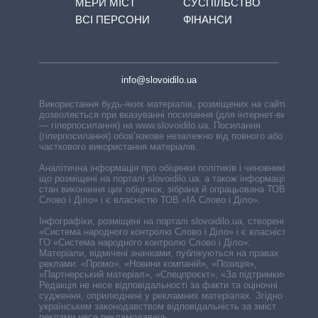
МЕРИ МІСТ
СУСПІЛЬСТВО
ВСІ ПЕРСОНИ
ФІНАНСИ
info@slovoidilo.ua
Використання будь-яких матеріалів, розміщених на сайті,
дозволяється при вказуванні посилання (для інтернет-видань
— гіперпосилання) на www.slovoidilo.ua. Посилання
(гіперпосилання) обов’язкове незалежно від повного або
часткового використання матеріалів.
Аналітична інформація про обіцянки політиків і чиновників,
що розміщені на порталі slovoidilo.ua, а також інформація про
стан виконання цих обіцянок, зібрана й опрацьована ТОВ «ІА
Слово і Діло» і є власністю ТОВ «ІА Слово і Діло».
Інфографіки, розміщені на порталі slovoidilo.ua, створені ГО
«Система народного контролю Слово і Діло» і є власністю
ГО «Система народного контролю Слово і Діло».
Матеріали, відмічені значками, публікуються на правах
реклами: «Промо», «Новини компаній», «Позиція»,
«Партнерський матеріал», «Спецпроєкт», «За підтримки».
Редакція не несе відповідальності за факти та оціночні
судження, оприлюднені у рекламних матеріалах. Згідно з
українським законодавством відповідальність за зміст
реклами несе рекламодавець.