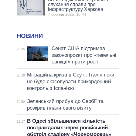
слухання справи про
інфраструктуру Харкова
7 серпня 2026, 16:44
НОВИНИ
Сенат США підтримав
20:55
законопроєкт про «пекельні
санкції» проти росії
Міграційна криза в Сеуті: Італія поки
20:19
не буде скасовувати прикордонний
контроль з Іспанією
Зеленський прибув до Сербії та
19:52
розкрив плани свого візиту
В Одесі збільшилася кількість
19:17
постраждалих через російський
обстріл стадіону «Чорноморець»