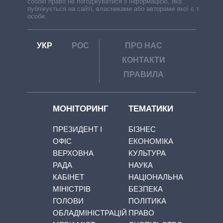
собою право не погоджуватися з інформацією, яка
публікується на сайті, власниками або авторами якої є треті
особи.
УКР
РОС
ПРО НАС
КОНТАКТИ
ПРАВИЛА
МОНІТОРИНГ
ТЕМАТИКИ
ПРЕЗИДЕНТ І
БІЗНЕС
ОФІС
ЕКОНОМІКА
ВЕРХОВНА
КУЛЬТУРА
РАДА
НАУКА
КАБІНЕТ
НАЦІОНАЛЬНА
МІНІСТРІВ
БЕЗПЕКА
ГОЛОВИ
ПОЛІТИКА
ОБЛАДМІНІСТРАЦІЙ
ПРАВО