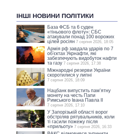
ІНШІ НОВИНИ ПОЛІТИКИ
База ФСБ та 6 суден
«тіньового флоту»: СБС
атакували понад 100 ворожих
цілей росіян
7 серпня 2026, 18:05
Армія рф завдала ударів по 7
об'єктах Укрнафти, які
забезпечують видобуток нафти
та газу
7 серпня 2026, 17:38
Міжнародні резерви України
скоротилися у липні
7 серпня 2026, 18:09
Нацбанк випустить пам’ятну
монету на честь Папи
Римського Івана Павла II
7 серпня 2026, 17:10
У Запорізькій області ворог
обстріляв рятувальників, коли
ті гасили пожежу після
«прильоту»
7 серпня 2026, 16:33
ВАКС відмовився зупинити