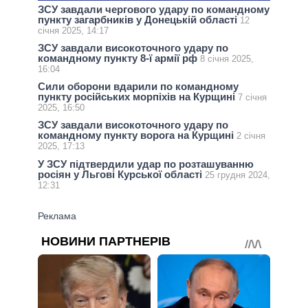
ЗСУ завдали чергового удару по командному
пункту загарбників у Донецькій області
12
січня 2025, 14:17
ЗСУ завдали високоточного удару по
командному пункту 8-ї армії рф
8 січня 2025,
16:04
Сили оборони вдарили по командному
пункту російських морпіхів на Курщині
7 січня
2025, 16:50
ЗСУ завдали високоточного удару по
командному пункту ворога на Курщині
2 січня
2025, 17:13
У ЗСУ підтвердили удар по розташуванню
росіян у Льгові Курської області
25 грудня 2024,
12:31