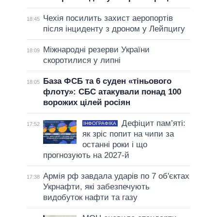
Чехія посилить захист аеропортів
18:45
після інциденту з дроном у Лейпцигу
Міжнародні резерви України
18:09
скоротилися у липні
База ФСБ та 6 суден «тіньового
18:05
флоту»: СБС атакували понад 100
ворожих цілей росіян
Дефіцит пам’яті:
ІНФОГРАФІКА
17:52
як зріс попит на чипи за
останні роки і що
прогнозують на 2027-й
Армія рф завдала ударів по 7 об'єктах
17:38
Укрнафти, які забезпечують
видобуток нафти та газу