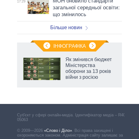
МОН оновило стандарти
17:29
загальної середньої освіти:
що змінилось
Більше новин
ІНФОГРАФІКА
Як змінився бюджет
ть
Міністерства
оборони за 13 років
війни з росією
Cуб'єкт у сфері онлайн-медіа. Ідентифікатор медіа – R40-
05063
© 2009—2026
«Слово і Діло»
.
Всі права захищені і
охороняються законом. Адміністрація сайту залишає за