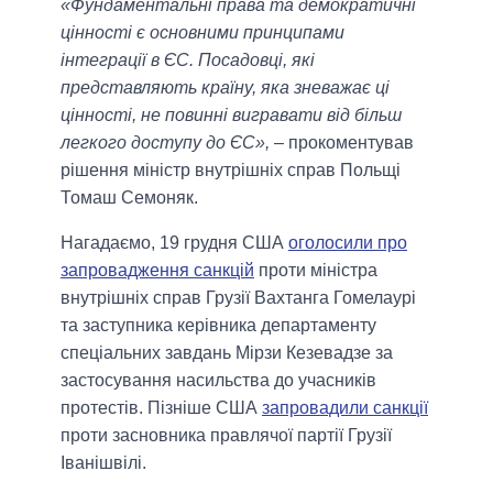
«Фундаментальні права та демократичні
цінності є основними принципами
інтеграції в ЄС. Посадовці, які
представляють країну, яка зневажає ці
цінності, не повинні вигравати від більш
легкого доступу до ЄС»,
– прокоментував
рішення міністр внутрішніх справ Польщі
Томаш Семоняк.
Нагадаємо, 19 грудня США
оголосили про
запровадження санкцій
проти міністра
внутрішніх справ Грузії Вахтанга Гомелаурі
та заступника керівника департаменту
спеціальних завдань Мірзи Кезевадзе за
застосування насильства до учасників
протестів. Пізніше США
запровадили санкції
проти засновника правлячої партії Грузії
Іванішвілі.