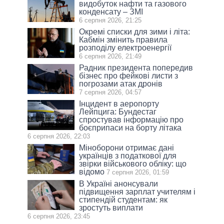
видобуток нафти та газового
конденсату – ЗМІ
6 серпня 2026, 21:25
Окремі списки для зими і літа:
Кабмін змінить правила
розподілу електроенергії
6 серпня 2026, 21:49
Радник президента попередив
бізнес про фейкові листи з
погрозами атак дронів
7 серпня 2026, 04:57
Інцидент в аеропорту
Лейпцига: Бундестаг
спростував інформацію про
боєприпаси на борту літака
6 серпня 2026, 22:03
Міноборони отримає дані
українців з податкової для
звірки військового обліку: що
відомо
7 серпня 2026, 01:59
В Україні анонсували
підвищення зарплат учителям і
стипендій студентам: як
зростуть виплати
6 серпня 2026, 23:45