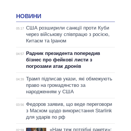
НОВИНИ
США розширили санкції проти Куби
05:17
через військову співпрацю з росією,
Китаєм та Іраном
Радник президента попередив
04:57
бізнес про фейкові листи з
погрозами атак дронів
Трамп підписав укази, які обмежують
04:39
право на громадянство за
народженням у США
Федоров заявив, що веде переговори
03:56
з Маском щодо використання Starlink
для ударів по рф
«Нам теж потрібні ракети»:
02:59