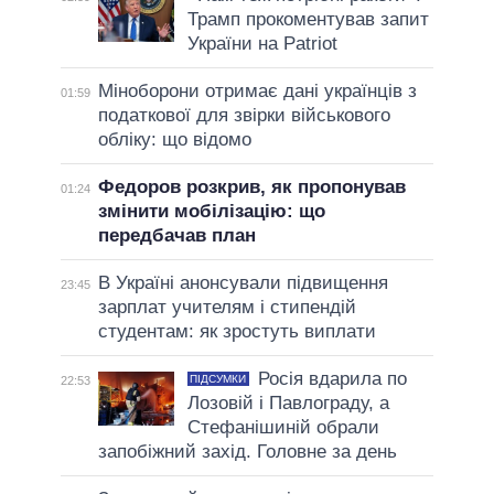
Трамп прокоментував запит
України на Patriot
Міноборони отримає дані українців з
01:59
податкової для звірки військового
обліку: що відомо
Федоров розкрив, як пропонував
01:24
змінити мобілізацію: що
передбачав план
В Україні анонсували підвищення
23:45
зарплат учителям і стипендій
студентам: як зростуть виплати
Росія вдарила по
ПІДСУМКИ
22:53
Лозовій і Павлограду, а
Стефанішиній обрали
запобіжний захід. Головне за день