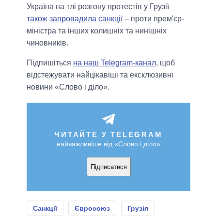
Україна на тлі розгону протестів у Грузії
також запровадила санкції
– проти прем'єр-
міністра та інших колишніх та нинішніх
чиновників.
Підпишіться
на наш Telegram-канал
, щоб
відстежувати найцікавіші та ексклюзивні
новини «Слово і діло».
ЧИТАЙТЕ У TELEGRAM
найважливіше від «Слово і діло»
Підписатися
Санкції
Євросоюз
Грузія