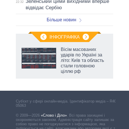
Зеленський цими вихідними вперше
22:32
відвідає Сербію
Більше новин
ІНФОГРАФІКА
Вісім масованих
ть
ударів по Україні за
літо: Київ та область
стали головною
ціллю рф
Cуб'єкт у сфері онлайн-медіа. Ідентифікатор медіа – R40-
05063
© 2009—2026
«Слово і Діло»
.
Всі права захищені і
охороняються законом. Адміністрація сайту залишає за
собою право не погоджуватися з інформацією, яка
публікується на сайті, власниками або авторами якої є треті