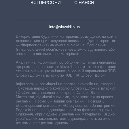
ВСІ ПЕРСОНИ
ФІНАНСИ
info@slovoidilo.ua
Використання будь-яких матеріалів, розміщених на сайті,
дозволяється при вказуванні посилання (для інтернет-видань
— гіперпосилання) на www.slovoidilo.ua. Посилання
(гіперпосилання) обов’язкове незалежно від повного або
часткового використання матеріалів.
Аналітична інформація про обіцянки політиків і чиновників,
що розміщені на порталі slovoidilo.ua, а також інформація про
стан виконання цих обіцянок, зібрана й опрацьована ТОВ «ІА
Слово і Діло» і є власністю ТОВ «ІА Слово і Діло».
Інфографіки, розміщені на порталі slovoidilo.ua, створені ГО
«Система народного контролю Слово і Діло» і є власністю
ГО «Система народного контролю Слово і Діло».
Матеріали, відмічені значками, публікуються на правах
реклами: «Промо», «Новини компаній», «Позиція»,
«Партнерський матеріал», «Спецпроєкт», «За підтримки».
Редакція не несе відповідальності за факти та оціночні
судження, оприлюднені у рекламних матеріалах. Згідно з
українським законодавством відповідальність за зміст
реклами несе рекламодавець.