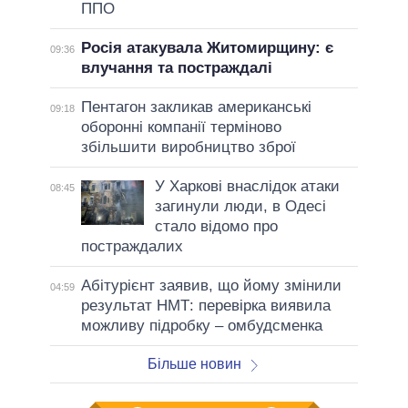
ППО
Росія атакувала Житомирщину: є
09:36
влучання та постраждалі
Пентагон закликав американські
09:18
оборонні компанії терміново
збільшити виробництво зброї
У Харкові внаслідок атаки
08:45
загинули люди, в Одесі
стало відомо про
постраждалих
Абітурієнт заявив, що йому змінили
04:59
результат НМТ: перевірка виявила
можливу підробку – омбудсменка
Більше новин