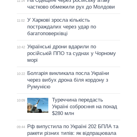
На Одещині через російську атаку
11:14
частково обмежили рух до Молдови
У Харкові зросла кількість
11:02
постраждалих через удар по
багатоповерхівці
Українські дрони вдарили по
10:42
російській ППО та суднах у Чорному
морі
Болгарія викликала посла України
10:22
через вибух дрона біля кордону з
Румунією
Туреччина передасть
10:09
Україні озброєння на понад
$280 млн
Рф випустила по Україні 202 БПЛА та
09:44
ракети різних типів: як відпрацювала