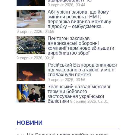
9 серпня 2026, 09:44
Абітурієнт заявив, що йому
змінили результат НМТ:
перевірка виявила можливу
підробку – омбудсменка
9 серпня 2026, 04:59
Пентагон закликав
американські оборонні
компанії терміново збільшити
виробництво зброї
9 серпня 2026, 09:18
Російський Бєлгород опинився
під масованою атакою, у місті
спалахнули пожежі
9 серпня 2026, 03:56
Зеленський назвав можливі
терміни бойового
застосування української
балістики
9 серпня 2026, 02:31
НОВИНИ