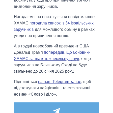
досягнута угода про припинення вогню і
визволення заручників.
Нагадаємо, на початку січня повідомлялося,
ХАМАС
погодила список із 34 ізраїльських
заручників
для можливого обміну в рамках
угоди про припинення вогню.
А в грудні новообраний президент США
Дональд Трамп
попередив, що бойовики
ХАМАС заплатять «пекельну ціну»
, якщо
заручників на Близькому Сході не буде
звільнено до 20 січня 2025 року.
Підпишіться
на наш Telegram-канал
, щоб
відстежувати найцікавіші та ексклюзивні
новини «Слово і діло».