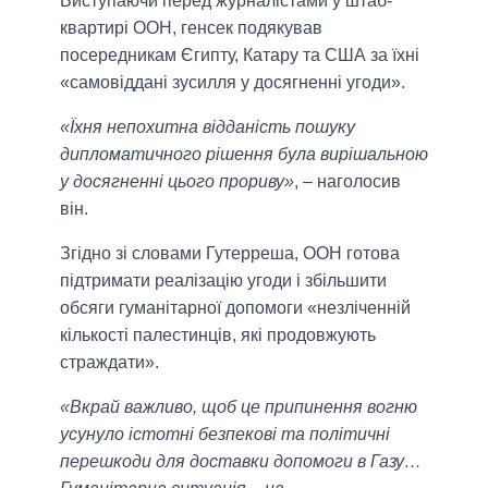
Виступаючи перед журналістами у штаб-
квартирі ООН, генсек подякував
посередникам Єгипту, Катару та США за їхні
«самовіддані зусилля у досягненні угоди».
«Їхня непохитна відданість пошуку
дипломатичного рішення була вирішальною
у досягненні цього прориву»
, – наголосив
він.
Згідно зі словами Гутерреша, ООН готова
підтримати реалізацію угоди і збільшити
обсяги гуманітарної допомоги «незліченній
кількості палестинців, які продовжують
страждати».
«Вкрай важливо, щоб це припинення вогню
усунуло істотні безпекові та політичні
перешкоди для доставки допомоги в Газу…