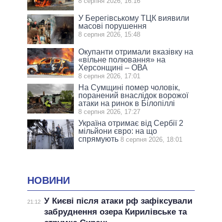
8 серпня 2026, 16:16
У Берегівському ТЦК виявили
масові порушення
8 серпня 2026, 15:48
Окупанти отримали вказівку на
«вільне полювання» на
Херсонщині – ОВА
8 серпня 2026, 17:01
На Сумщині помер чоловік,
поранений внаслідок ворожої
атаки на ринок в Білопіллі
8 серпня 2026, 17:27
Україна отримає від Сербії 2
мільйони євро: на що
спрямують
8 серпня 2026, 18:01
НОВИНИ
У Києві після атаки рф зафіксували
21:12
забруднення озера Кирилівське та