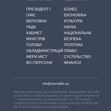
ПРЕЗИДЕНТ І
БІЗНЕС
ОФІС
ЕКОНОМІКА
ВЕРХОВНА
КУЛЬТУРА
РАДА
НАУКА
КАБІНЕТ
НАЦІОНАЛЬНА
МІНІСТРІВ
БЕЗПЕКА
ГОЛОВИ
ПОЛІТИКА
ОБЛАДМІНІСТРАЦІЙ
ПРАВО
МЕРИ МІСТ
СУСПІЛЬСТВО
ВСІ ПЕРСОНИ
ФІНАНСИ
info@slovoidilo.ua
Використання будь-яких матеріалів, розміщених на сайті,
дозволяється при вказуванні посилання (для інтернет-видань
— гіперпосилання) на www.slovoidilo.ua. Посилання
(гіперпосилання) обов’язкове незалежно від повного або
часткового використання матеріалів.