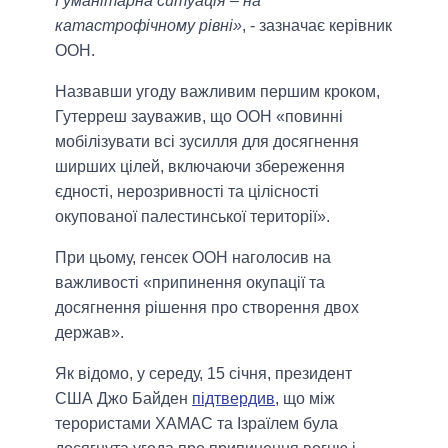
Гуманітарна ситуація – на
катастрофічному рівні»
, - зазначає керівник
ООН.
Назвавши угоду важливим першим кроком,
Гутерреш зауважив, що ООН «повинні
мобілізувати всі зусилля для досягнення
ширших цілей, включаючи збереження
єдності, нерозривності та цілісності
окупованої палестинської території».
При цьому, генсек ООН наголосив на
важливості «припинення окупації та
досягнення рішення про створення двох
держав».
Як відомо, у середу, 15 січня, президент
США Джо Байден
підтвердив
, що між
терористами ХАМАС та Ізраїлем була