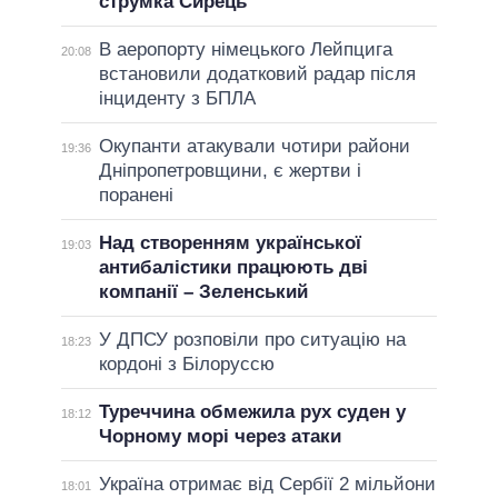
струмка Сирець
В аеропорту німецького Лейпцига
20:08
встановили додатковий радар після
інциденту з БПЛА
Окупанти атакували чотири райони
19:36
Дніпропетровщини, є жертви і
поранені
Над створенням української
19:03
антибалістики працюють дві
компанії – Зеленський
У ДПСУ розповіли про ситуацію на
18:23
кордоні з Білоруссю
Туреччина обмежила рух суден у
18:12
Чорному морі через атаки
Україна отримає від Сербії 2 мільйони
18:01