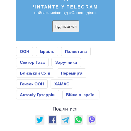
ЧИТАЙТЕ У TELEGRAM
найважливіше від «Слово і діло»
Підписатися
ООН
Ізраїль
Палестина
Сектор Газа
Заручники
Близький Схід
Перемир'я
Генсек ООН
ХАМАС
Антоніу Гутерріш
Війна в Ізраїлі
Поділитися: