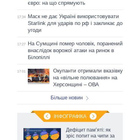
євро: на що спрямують
Маск не дає Україні використовувати
17:34
Starlink для ударів по рф і закликає до
угоди
На Сумщині помер чоловік, поранений
17:27
внаслідок ворожої атаки на ринок в
Білопіллі
Окупанти отримали вказівку
17:01
на «вільне полювання» на
Херсонщині – ОВА
Більше новин
ІНФОГРАФІКА
Дефіцит пам’яті: як
раїні
зріс попит на чипи за